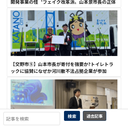
開発事業の怪〝フェイク改革派〟山本景市長の正体
【交野市⑤】山本市長が寄付を強要か?トイレトラ
ックに協賛になぜか河川敷不法占拠企業が参加
検索
過去記事