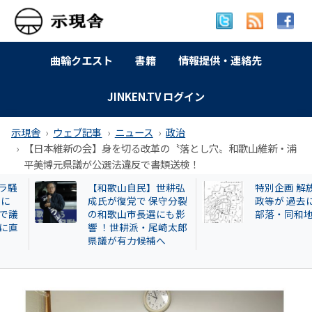
曲輪クエスト
書籍
情報提供・連絡先
JINKEN.TV ログイン
示現舎
ウェブ記事
ニュース
政治
【日本維新の会】身を切る改革の〝落とし穴〟和歌山維新・浦
平美博元県議が公選法違反で書類送検！
【和歌山自民】世耕弘
特別企画 解放同盟
成氏が復党で 保守分裂
政等が 過去に公開
の和歌山市長選にも影
部落・同和地区リ
響 ！世耕派・尾崎太郎
県議が有力候補へ