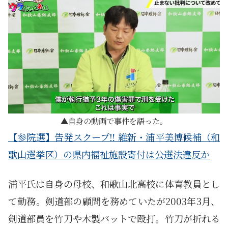
自身の動画で事件を語った。
【参院選】告発スクープ‼ 維新・浦平美博候補（和
歌山選挙区）の県内福祉施設寄付は公選法違反か
浦平氏は自身の母校、和歌山北高校に体育教員とし
て勤務。剣道部の顧問を務めていたが2003年3月、
剣道部員を竹刀や木製バットで殴打。竹刀が折れる