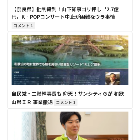
【奈良県】批判殺到！山下知事ゴリ押し〝2.7億
円〟K‐POPコンサート中止が困難なウラ事情
1
自民党・二階幹事長も 仰天！サンシティＧが 和歌
山県ＩＲ 事業撤退
1