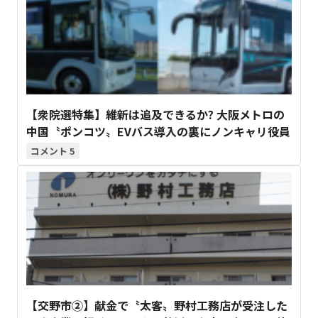
【衆院選特集】維新は追及できるか? 大阪メトロの
中国〝ポンコツ〟EVバス導入の裏にノンキャリ役員
5
【交野市②】献金で〝太客〟野村工務店が受注した