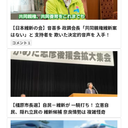
【日本維新の会】音喜多 政調会長「共同親権維新案
はない」と 支持者を 欺いた決定的音声を 入手！
1
【橿原市長選】自民－維新が 一騎打ち！ 立憲自
民、隠れ立民の 維新候補 奈良情勢は 複雑怪奇