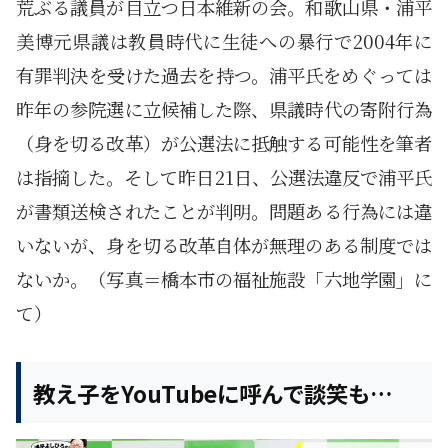
荒ぶる議員が目立つ日本維新の会。和歌山県・浦平
美博元県議は教員時代に生徒への暴行で2004年に
有罪判決を受けた過去を持つ。浦平氏をめぐっては
昨年の参院選に立候補した際、県議時代の寄附行為
（身を切る改革）が公選法に抵触する可能性を筆者
は指摘した。そして昨日21日、公選法違反で浦平氏
が書類送検されたことが判明。問題ある行為には違
いないが、身を切る改革自体が無理のある制度では
ないか。（写真＝橋本市の福祉施設「六地学園」に
て）
教え子をYouTubeに呼んで談笑も…