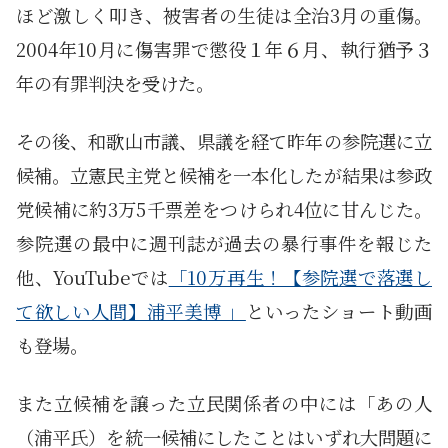
ほど激しく叩き、被害者の生徒は全治3月の重傷。
2004年10月に傷害罪で懲役１年６月、執行猶予３
年の有罪判決を受けた。
その後、和歌山市議、県議を経て昨年の参院選に立
候補。立憲民主党と候補を一本化したが結果は参政
党候補に約3万5千票差をつけられ4位に甘んじた。
参院選の最中に週刊誌が過去の暴行事件を報じた
他、YouTubeでは
「10万再生！【参院選で落選し
て欲しい人間】浦平美博 」
といったショート動画
も登場。
また立候補を譲った立民関係者の中には「あの人
（浦平氏）を統一候補にしたことはいずれ大問題に