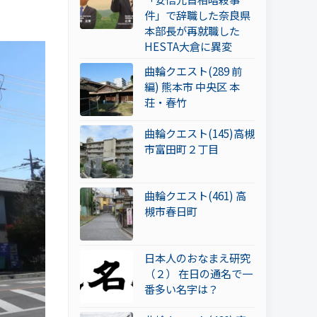
件」で辞職した奈良県
本部長が再就職した
HESTA大倉に異変
曲輪クエスト(289 前
編) 熊本市 中央区 本
荘・春竹
曲輪クエスト(145)高槻
市富田町２丁目
曲輪クエスト(461) 高
槻市春日町
日本人のおなまえ研究
（２） 在日の通名で一
番多い名字は？