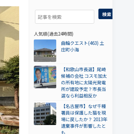
検索
人気順(過去24時間)
曲輪クエスト(463) 土
庄町小海
【和歌山市長選】尾崎
候補の会社 コスモ加太
の所有地に太陽光発電
所が建設予定？市長当
選なら利益相反か
【名古屋市】なぜ千種
署員は保護した猫を現
場に戻したか？ 2013年
遺棄事件が影響したと
も