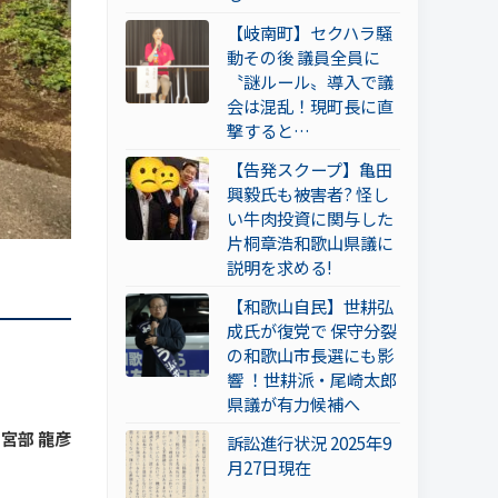
【岐南町】セクハラ騒
動その後 議員全員に
〝謎ルール〟導入で議
会は混乱！現町長に直
撃すると…
【告発スクープ】亀田
興毅氏も被害者? 怪し
い牛肉投資に関与した
片桐章浩和歌山県議に
説明を求める!
【和歌山自民】世耕弘
成氏が復党で 保守分裂
の和歌山市長選にも影
響 ！世耕派・尾崎太郎
県議が有力候補へ
 宮部 龍彦
訴訟進行状況 2025年9
月27日現在