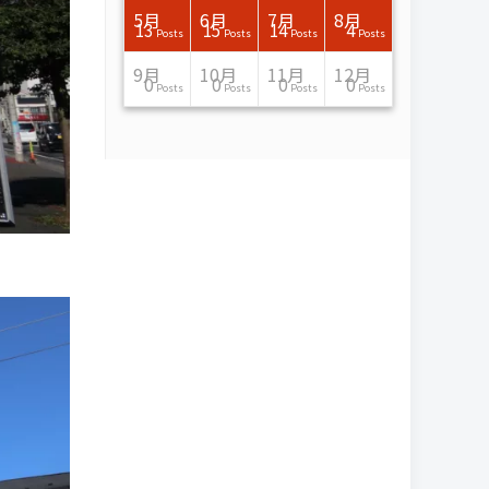
7月
7月
7月
7月
7月
7月
7月
7月
7月
7月
7月
7月
7月
7月
7月
7月
8月
8月
8月
8月
8月
8月
8月
8月
8月
8月
8月
8月
8月
8月
8月
8月
5月
6月
7月
8月
15
16
13
16
15
12
15
13
13
13
0
0
0
2
0
0
13
14
10
11
12
10
11
14
7
9
0
0
0
0
4
0
13
15
14
4
Posts
Posts
Posts
Posts
Posts
Posts
Posts
Posts
Posts
Posts
Posts
Posts
Posts
Posts
Posts
Posts
Posts
Posts
Posts
Posts
Posts
Posts
Posts
Posts
Posts
Posts
Posts
Posts
Posts
Posts
Posts
Posts
Posts
Posts
Posts
Posts
11月
11月
11月
11月
11月
11月
11月
11月
11月
11月
11月
11月
11月
11月
11月
11月
12月
12月
12月
12月
12月
12月
12月
12月
12月
12月
12月
12月
12月
12月
12月
12月
9月
10月
11月
12月
13
16
13
13
13
13
14
13
13
13
4
0
2
6
0
1
12
17
14
11
12
12
13
12
10
9
9
0
0
0
1
1
0
0
0
0
Posts
Posts
Posts
Posts
Posts
Posts
Posts
Posts
Posts
Posts
Posts
Posts
Posts
Posts
Posts
Post
Posts
Posts
Posts
Posts
Posts
Posts
Posts
Posts
Posts
Posts
Posts
Posts
Posts
Posts
Post
Post
Posts
Posts
Posts
Posts