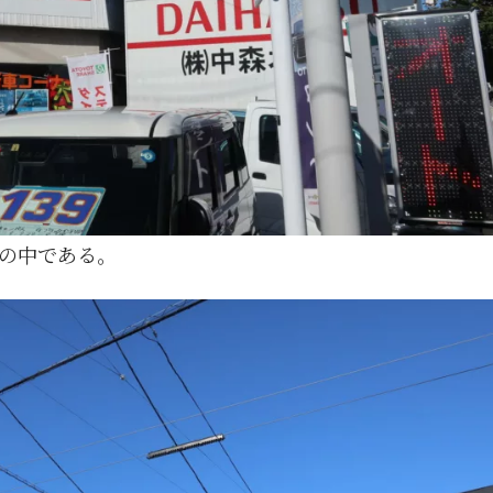
5月
5月
5月
5月
5月
5月
5月
5月
5月
5月
5月
5月
5月
5月
5月
5月
6月
6月
6月
6月
6月
6月
6月
6月
6月
6月
6月
6月
6月
6月
6月
6月
12
14
11
12
14
12
11
11
11
7
0
0
2
2
0
0
13
13
14
14
15
12
13
13
12
9
0
0
2
0
0
1
Posts
Posts
Posts
Posts
Posts
Posts
Posts
Posts
Posts
Posts
Posts
Posts
Posts
Posts
Posts
Posts
Posts
Posts
Posts
Posts
Posts
Posts
Posts
Posts
Posts
Posts
Posts
Posts
Posts
Posts
Posts
Post
9月
9月
9月
9月
9月
9月
9月
9月
9月
9月
9月
9月
9月
9月
9月
9月
10月
10月
10月
10月
10月
10月
10月
10月
10月
10月
10月
10月
10月
10月
10月
10月
15
13
16
16
14
13
12
12
13
12
0
0
4
2
1
1
15
19
16
13
17
12
13
14
13
11
0
0
7
2
0
1
Posts
Posts
Posts
Posts
Posts
Posts
Posts
Posts
Posts
Posts
Posts
Posts
Posts
Posts
Post
Post
Posts
Posts
Posts
Posts
Posts
Posts
Posts
Posts
Posts
Posts
Posts
Posts
Posts
Posts
Posts
Post
の中である。