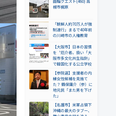
曲輪クエスト(460) 高
槻市梶原
「朝鮮人約70万人が強
制連行」まるで40年前
の川崎市の人権教育
【大阪市】日本の習慣
を〝厄介者〟扱い「大
阪市多文化共生指針」
で韓国化する公立学校
【参院選】支援者の内
縁女性候補を見捨て
た？ 鶴保庸介（参）に
地元民「また男を下げ
た」
【名護市】米軍占領下
沖縄の最大のタブー、