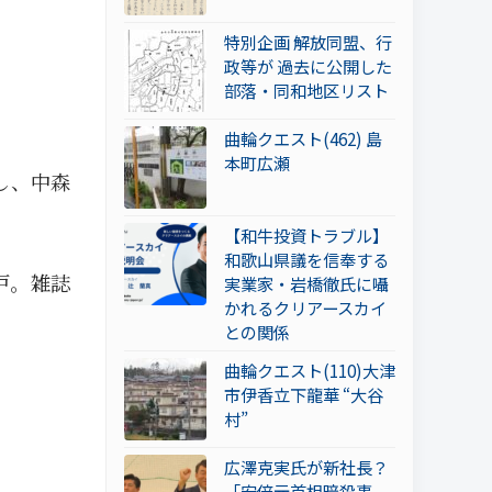
特別企画 解放同盟、行
政等が 過去に公開した
部落・同和地区リスト
曲輪クエスト(462) 島
本町広瀬
し、中森
【和牛投資トラブル】
和歌山県議を信奉する
戸。雑誌
実業家・岩橋徹氏に囁
かれるクリアースカイ
との関係
曲輪クエスト(110)大津
市伊香立下龍華 “大谷
村”
広澤克実氏が新社長？
「安倍元首相暗殺事