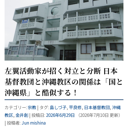
左翼活動家が招く対立と分断 日本
基督教団と沖縄教区の関係は「国と
沖縄県」と酷似する！
カテゴリー:
宗教
| タグ:
島しづ子
,
平良修
,
日本基督教団
,
沖縄
教区
,
金井創
| 投稿日:
2026年6月29日
（
2026年7月10日
更新）
|
投稿者:
Jun mishina