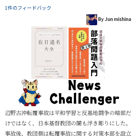
1件のフィードバック
By Jun mishina
辺野古沖転覆事故は平和学習と反基地闘争の暗部だ
けではなく、日本基督教団の闇も浮き彫りにした。
事故後、教団側は転覆事故に関する対策本部を設立