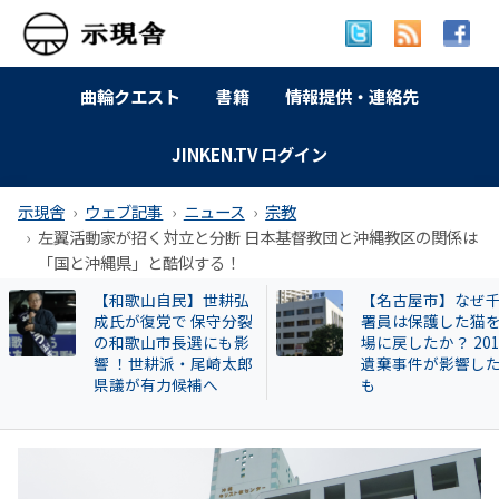
曲輪クエスト
書籍
情報提供・連絡先
JINKEN.TV ログイン
示現舎
ウェブ記事
ニュース
宗教
左翼活動家が招く対立と分断 日本基督教団と沖縄教区の関係は
「国と沖縄県」と酷似する！
【和歌山自民】世耕弘
【名古屋市】なぜ
成氏が復党で 保守分裂
署員は保護した猫
の和歌山市長選にも影
場に戻したか？ 20
響 ！世耕派・尾崎太郎
遺棄事件が影響し
県議が有力候補へ
も