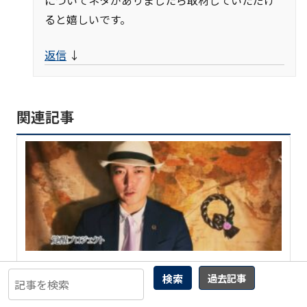
についてネタがありましたら取材していただけ
ると嬉しいです。
返信
↓
関連記事
【緊急レポート】新興宗教化する 反ワクチン・ノー
検索
過去記事
マスク 「神真都Q」の 正体
22