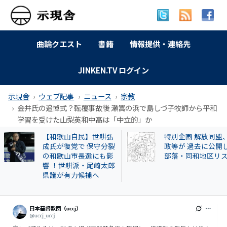
曲輪クエスト
書籍
情報提供・連絡先
JINKEN.TV ログイン
示現舎
ウェブ記事
ニュース
宗教
金井氏の追悼式？転覆事故後 瀬嵩の浜で島しづ子牧師から平和
学習を受けた山梨英和中高は「中立的」か
【和歌山自民】世耕弘
特別企画 解放同盟
成氏が復党で 保守分裂
政等が 過去に公開
の和歌山市長選にも影
部落・同和地区リ
響 ！世耕派・尾崎太郎
県議が有力候補へ