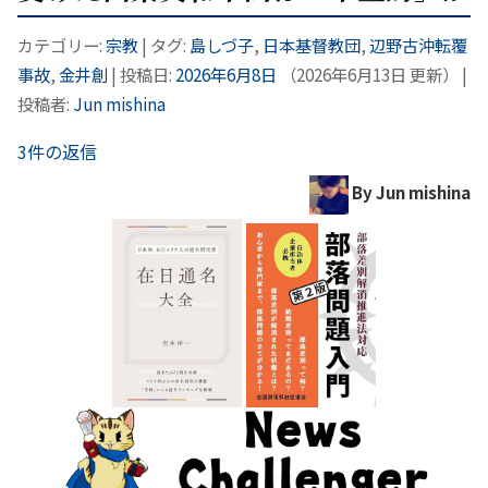
カテゴリー:
宗教
| タグ:
島しづ子
,
日本基督教団
,
辺野古沖転覆
事故
,
金井創
| 投稿日:
2026年6月8日
（
2026年6月13日
更新）
|
投稿者:
Jun mishina
3件の返信
By Jun mishina