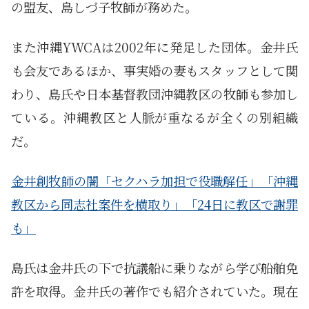
の盟友、島しづ子牧師が務めた。
また沖縄YWCAは2002年に発足した団体。金井氏
も会友であるほか、事実婚の妻もスタッフとして関
わり、島氏や日本基督教団沖縄教区の牧師も参加し
ている。沖縄教区と人脈が重なるが全くの別組織
だ。
金井創牧師の闇「セクハラ加担で役職解任」「沖縄
教区から同志社案件を横取り」「24日に教区で謝罪
も」
島氏は金井氏の下で抗議船に乗りながら学び船舶免
許を取得。金井氏の著作でも紹介されていた。現在