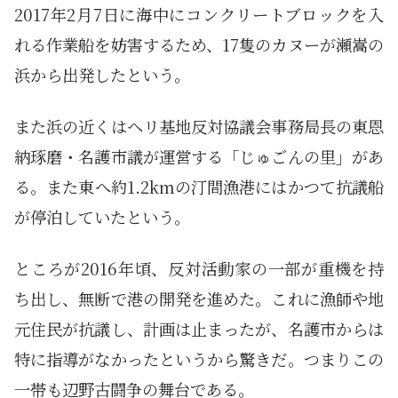
2017年2月7日に海中にコンクリートブロックを入
れる作業船を妨害するため、17隻のカヌーが瀬嵩の
浜から出発したという。
また浜の近くはヘリ基地反対協議会事務局長の東恩
納琢磨・名護市議が運営する「じゅごんの里」があ
る。また東へ約1.2kmの汀間漁港にはかつて抗議船
が停泊していたという。
ところが2016年頃、反対活動家の一部が重機を持
ち出し、無断で港の開発を進めた。これに漁師や地
元住民が抗議し、計画は止まったが、名護市からは
特に指導がなかったというから驚きだ。つまりこの
一帯も辺野古闘争の舞台である。