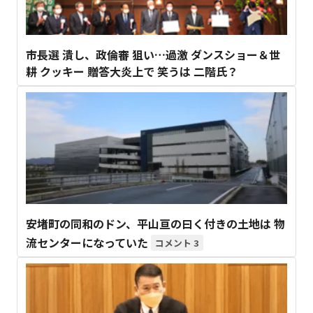
市長選 潰し、政倫審 狙い…過激 ダンスショー＆世
耕 クッキー 贈答大炎上で 笑うは 二階氏？
安堵町の同和のドン、平山亘の曰く付きの土地は 物
流センターになっていた
3