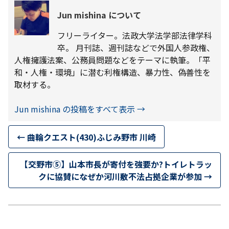
Jun mishina について
フリーライター。法政大学法学部法律学科
卒。 月刊誌、週刊誌などで外国人参政権、
人権擁護法案、公務員問題などをテーマに執筆。「平
和・人権・環境」に潜む利権構造、暴力性、偽善性を
取材する。
Jun mishina の投稿をすべて表示
→
←
曲輪クエスト(430)ふじみ野市 川崎
【交野市⑤】山本市長が寄付を強要か?トイレトラッ
クに協賛になぜか河川敷不法占拠企業が参加
→