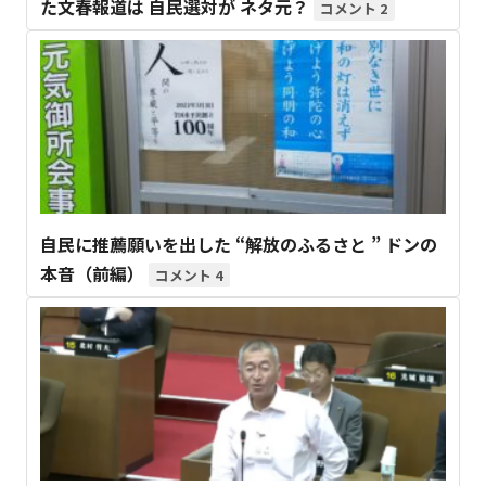
た文春報道は 自民選対が ネタ元？
2
自民に推薦願いを出した “解放のふるさと ” ドンの
本音（前編）
4