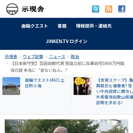
曲輪クエスト
書籍
情報提供・連絡先
JINKEN.TV ログイン
示現舎
ウェブ記事
ニュース
政治
【日本保守党】百田尚樹代表 党設立前に兵庫自宅5900万円抵
当の謎 本当に〝金ないねん〟?
【告発スクープ】亀田
特別企画 解放同盟
興毅氏も被害者? 怪し
政等が 過去に公開
い牛肉投資に関与した
部落・同和地区リ
片桐章浩和歌山県議に
説明を求める!