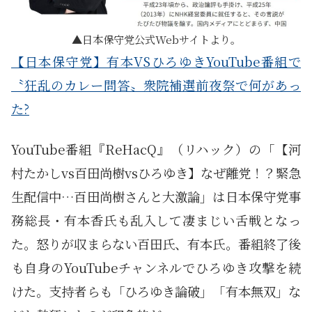
日本保守党公式Webサイトより。
【日本保守党】有本VSひろゆきYouTube番組で
〝狂乱のカレー問答〟衆院補選前夜祭で何があっ
た?
YouTube番組『ReHacQ』（リハック）の「【河
村たかしvs百田尚樹vsひろゆき】なぜ離党！？緊急
生配信中…百田尚樹さんと大激論」は日本保守党事
務総長・有本香氏も乱入して凄まじい舌戦となっ
た。怒りが収まらない百田氏、有本氏。番組終了後
も自身のYouTubeチャンネルでひろゆき攻撃を続
けた。支持者らも「ひろゆき論破」「有本無双」な