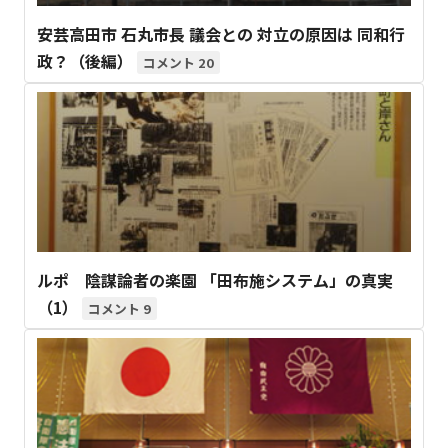
安芸高田市 石丸市長 議会との 対立の原因は 同和行
政？（後編）
20
ルポ 陰謀論者の楽園 「田布施システム」の真実
（1）
9