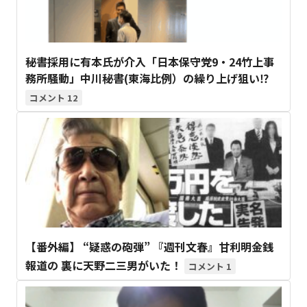
秘書採用に有本氏が介入「日本保守党9・24竹上事
務所騒動」中川秘書(東海比例）の繰り上げ狙い⁉
12
【番外編】 “疑惑の砲弾” 『週刊文春』甘利明金銭
報道の 裏に天野二三男がいた！
1