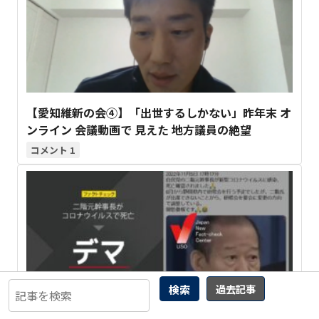
【愛知維新の会④】「出世するしかない」昨年末 オ
ンライン 会議動画で 見えた 地方議員の絶望
1
検索
過去記事
【和歌山知事選】二階元幹事長 死亡デマを ファク