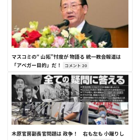
マスコミの“ 山拓”忖度が 物語る 統一教会報道は
「アベガー目的」だ！
20
木原官房副長官問題は 政争！ 右も左も 小躍りし