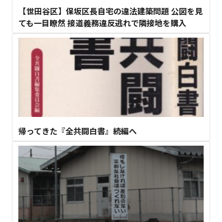
【世田谷区】保坂区長自宅の違法建築問題 公図を見
ても一目瞭然 接道義務違反逃れで隣接地を購入
帰ってきた『全共闘白書』続編へ