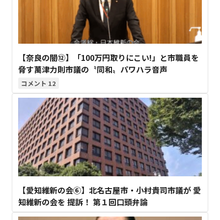
【奈良の闇⑫】「100万円取りにこい!」と市職員を
脅す萬津力則市議の〝同和〟パワハラ音声
12
【愛知維新の会⑥】北名古屋市・小村貴司市議が 愛
知維新の会を 提訴！ 第１回口頭弁論