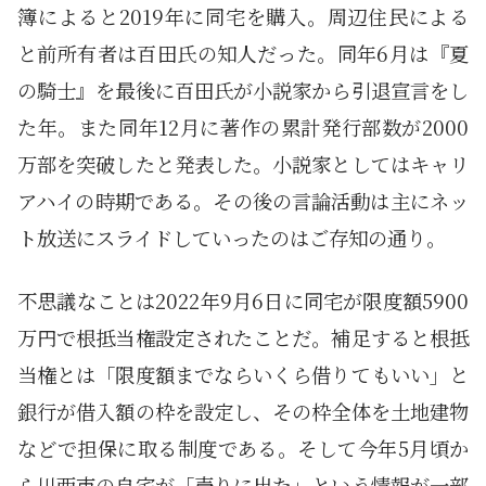
簿によると2019年に同宅を購入。周辺住民による
と前所有者は百田氏の知人だった。同年6月は『夏
の騎士』を最後に百田氏が小説家から引退宣言をし
た年。また同年12月に著作の累計発行部数が2000
万部を突破したと発表した。小説家としてはキャリ
アハイの時期である。その後の言論活動は主にネッ
ト放送にスライドしていったのはご存知の通り。
不思議なことは2022年9月6日に同宅が限度額5900
万円で根抵当権設定されたことだ。補足すると根抵
当権とは「限度額までならいくら借りてもいい」と
銀行が借入額の枠を設定し、その枠全体を土地建物
などで担保に取る制度である。そして今年5月頃か
ら川西市の自宅が「売りに出た」という情報が一部