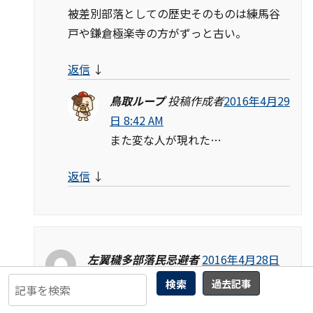
被差別部落としての歴史そのものは練馬谷
戸や鎌倉極楽寺の方がずっと古い。
返信
↓
鳥取ループ
投稿作成者
2016年4月29
日 8:42 AM
また変な人が現れた…
返信
↓
左翼穢多部落民忌避者
2016年4月28日
10:08 PM
検索
過去記事
これを言うのはイヤだけど京都の部落民