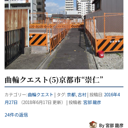
曲輪クエスト(5)京都市“崇仁”
カテゴリー:
曲輪クエスト
| タグ:
京都
,
古村
| 投稿日:
2016年4
月27日
（
2018年6月17日
更新）
|
投稿者:
宮部 龍彦
24件の返信
By 宮部 龍彦