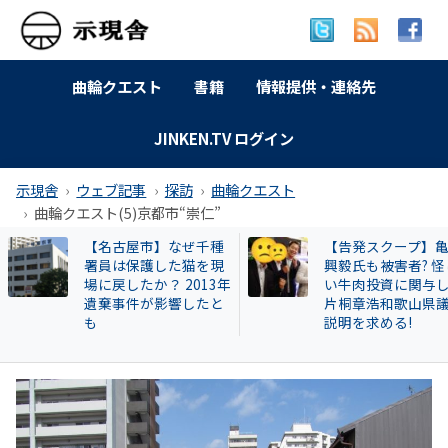
曲輪クエスト
書籍
情報提供・連絡先
JINKEN.TV ログイン
示現舎
ウェブ記事
探訪
曲輪クエスト
曲輪クエスト(5)京都市“崇仁”
【告発スクープ】亀田
【岐南町】セクハ
興毅氏も被害者? 怪し
動その後 議員全員
い牛肉投資に関与した
〝謎ルール〟導入
片桐章浩和歌山県議に
会は混乱！現町長
説明を求める!
撃すると…