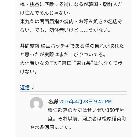
橋・桃谷に匹敵する街になるが韓国・朝鮮人だ
け住んでるんじゃない。
東九条は関西屈指の焼肉・お好み焼きの名店ぞ
ろい、でも、勿体無いけどしょうがない。
井筒監督 映画パッチギである種の穢れが取れた
と思ったが実際はまだこびりついてる。
大体若い女の子が“崇仁”“東九条”は危なくて歩
けない。
返信
↓
名前
2016年4月28日 9:42 PM
崇仁部落の歴史はせいぜい350年程
度。それ以前、河原者は松原稲荷町
や六条河原にいた。