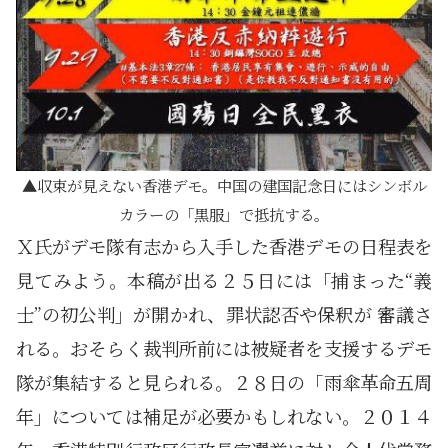
収束が見えない香港デモ。中国の建国記念日にはシンボル
カラーの「黒服」で抵抗する。
Ｘ氏がデモ隊有志から入手した香港デモの日程表を
見てみよう。本稿が出る２５日には「捕まった“義
士”の初公判」が開かれ、罪状認否や保釈が 審議さ
れる。おそらく裁判所前には被疑者を支援するデモ
隊が集結すると見られる。２８日の「雨傘革命五周
年」については補足が必要かもしれない。２０１４