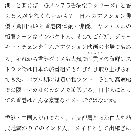
港」と聞けば「Ｇメン７５香港空手シリーズ」と答
える人が少なくないかも？ 日本のアクション俳
優・倉田保昭と香港肉体派・俳優、 ヤン・スエの
格闘シーンはインパクト大。そしてご存知、ジャッ
キー・チェンを生んだアクション映画の本場でもあ
さいこうく
る。それから香港グルメも人気で
西貢区
の海鮮レス
トラン街は日本の旅番組でもたびたび取り上げられ
てきた。バブル期には買い物ツアー、そして高速船
でお隣・マカオのカジノで遊興する。日本人にとっ
ての香港はこんな豪奢なイメージではないか。
香港・中国人だけでなく、元支配層だった白人や植
民地繋がりでのインド人、 メイドとして出稼ぎに