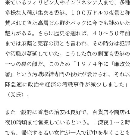
来ているフィリピン人やインドネシア人まで、多種
多様な人種が集まる香港。１００万ドルの夜景と称
賛されてきた高層ビル群をバックに今でも謎めいた
魅力がある。さらに歴史を遡れば、４０～５０年前
までは麻薬と売春の街とも言われ、その時分は犯罪
や汚職が蔓延していた。こうした負の側面も香港の
一つの裏の顔だ。このため「１９７４年に『廉政公
署』という汚職取締専門の役所が設けられ、それ以
降急速に政治や経済の汚職事件が減少しました」
（Ｘ氏）。
また一般的に香港の治安は良好で、百貨店や商店は
夜10時頃まで営業しているという。「深夜１～２時
でも、帰宅する若い女性が一人で街中を歩くことも