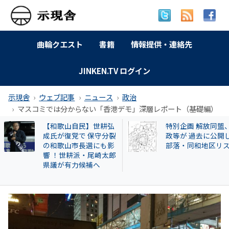
曲輪クエスト
書籍
情報提供・連絡先
JINKEN.TV ログイン
示現舎
ウェブ記事
ニュース
政治
マスコミでは分からない「香港デモ」深層レポート（基礎編）
特別企画 解放同盟、行
訴訟進行状況 2025
政等が 過去に公開した
月27日現在
部落・同和地区リスト