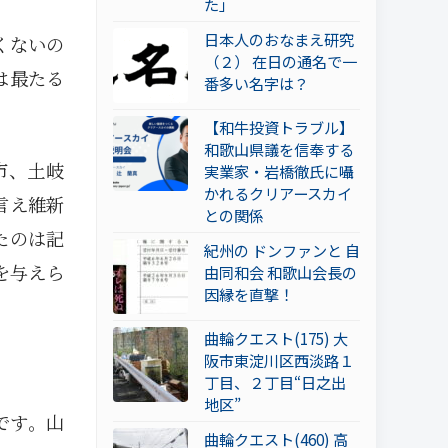
た」
日本人のおなまえ研究
くないの
（２） 在日の通名で一
は最たる
番多い名字は？
【和牛投資トラブル】
和歌山県議を信奉する
市、土岐
実業家・岩橋徹氏に囁
かれるクリアースカイ
言え維新
との関係
たのは記
紀州の ドンファンと 自
を与えら
由同和会 和歌山会長の
因縁を直撃！
曲輪クエスト(175) 大
阪市東淀川区西淡路１
丁目、２丁目“日之出
地区”
です。山
曲輪クエスト(460) 高