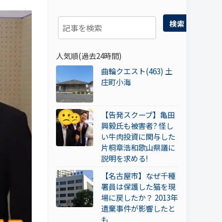
検索
人気順(過去24時間)
曲輪クエスト(463) 土
庄町小海
【告発スクープ】亀田
興毅氏も被害者? 怪し
い牛肉投資に関与した
片桐章浩和歌山県議に
説明を求める!
【名古屋市】なぜ千種
署員は保護した猫を現
場に戻したか？ 2013年
遺棄事件が影響したと
も