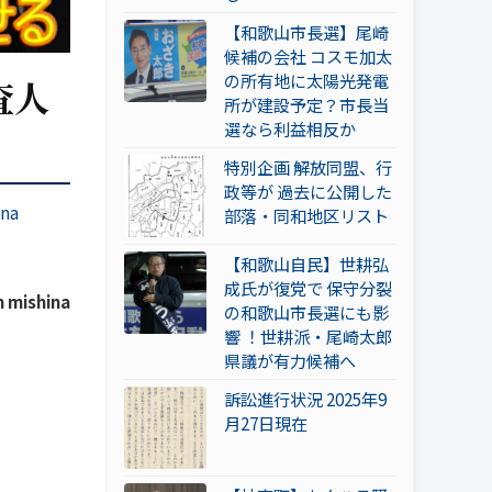
【和歌山市長選】尾崎
候補の会社 コスモ加太
の所有地に太陽光発電
査人
所が建設予定？市長当
選なら利益相反か
特別企画 解放同盟、行
政等が 過去に公開した
ina
部落・同和地区リスト
【和歌山自民】世耕弘
成氏が復党で 保守分裂
 mishina
の和歌山市長選にも影
響 ！世耕派・尾崎太郎
県議が有力候補へ
訴訟進行状況 2025年9
月27日現在