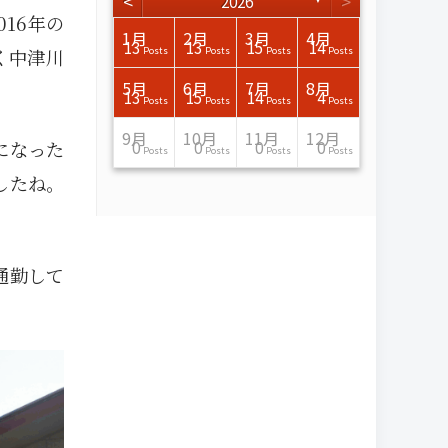
<
>
2026
16年の
3月
3月
3月
3月
3月
3月
3月
3月
3月
3月
3月
3月
3月
3月
3月
3月
4月
4月
4月
4月
4月
4月
4月
4月
4月
4月
4月
4月
4月
4月
4月
4月
1月
2月
3月
4月
15
17
17
14
14
15
14
12
14
15
0
0
3
0
0
1
16
15
14
16
13
13
12
12
13
13
0
0
3
2
0
0
13
13
15
14
く中津川
Posts
Posts
Posts
Posts
Posts
Posts
Posts
Posts
Posts
Posts
Posts
Posts
Posts
Posts
Posts
Post
Posts
Posts
Posts
Posts
Posts
Posts
Posts
Posts
Posts
Posts
Posts
Posts
Posts
Posts
Posts
Posts
Posts
Posts
Posts
Posts
7月
7月
7月
7月
7月
7月
7月
7月
7月
7月
7月
7月
7月
7月
7月
7月
8月
8月
8月
8月
8月
8月
8月
8月
8月
8月
8月
8月
8月
8月
8月
8月
5月
6月
7月
8月
15
16
13
16
15
12
15
13
13
13
0
0
0
2
0
0
13
14
10
11
12
10
11
14
7
9
0
0
0
0
4
0
13
15
14
4
Posts
Posts
Posts
Posts
Posts
Posts
Posts
Posts
Posts
Posts
Posts
Posts
Posts
Posts
Posts
Posts
Posts
Posts
Posts
Posts
Posts
Posts
Posts
Posts
Posts
Posts
Posts
Posts
Posts
Posts
Posts
Posts
Posts
Posts
Posts
Posts
11月
11月
11月
11月
11月
11月
11月
11月
11月
11月
11月
11月
11月
11月
11月
11月
12月
12月
12月
12月
12月
12月
12月
12月
12月
12月
12月
12月
12月
12月
12月
12月
9月
10月
11月
12月
になった
13
16
13
13
13
13
14
13
13
13
4
0
2
6
0
1
12
17
14
11
12
12
13
12
10
9
9
0
0
0
1
1
0
0
0
0
Posts
Posts
Posts
Posts
Posts
Posts
Posts
Posts
Posts
Posts
Posts
Posts
Posts
Posts
Posts
Post
Posts
Posts
Posts
Posts
Posts
Posts
Posts
Posts
Posts
Posts
Posts
Posts
Posts
Posts
Post
Post
Posts
Posts
Posts
Posts
したね。
通勤して