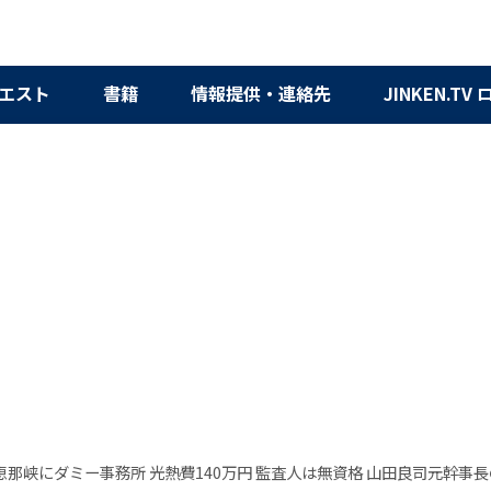
エスト
書籍
情報提供・連絡先
JINKEN.TV
那峡にダミー事務所 光熱費140万円 監査人は無資格 山田良司元幹事