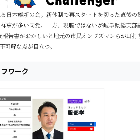
れる日本維新の会。新体制で再スタートを切った直後の
不祥事が多い同党。一方、現職ではないが岐阜県総支部
支報告書がおかしいと地元の市民オンブズマンらが耳打
不可解な点が目立つ。
イフワーク