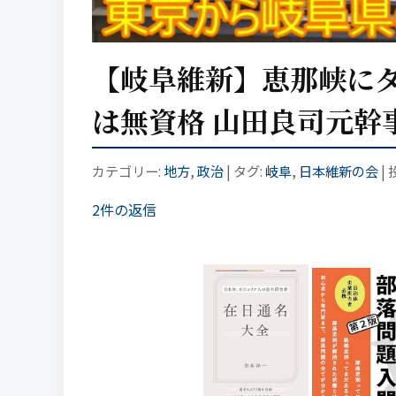
【岐阜維新】恵那峡にダ
は無資格 山田良司元幹
カテゴリー:
地方
,
政治
| タグ:
岐阜
,
日本維新の会
|
2件の返信