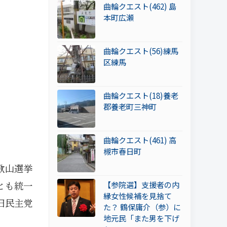
曲輪クエスト(462) 島
本町広瀬
曲輪クエスト(56)練馬
区練馬
曲輪クエスト(18)養老
郡養老町三神町
曲輪クエスト(461) 高
槻市春日町
歌山選挙
とも統一
【参院選】支援者の内
縁女性候補を見捨て
旧民主党
た？ 鶴保庸介（参）に
地元民「また男を下げ