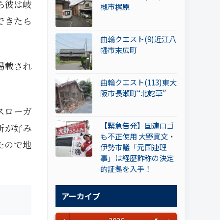
ら彼は岐
槻市梶原
できたら
曲輪クエスト(9)近江八
幡市末広町
掲載され
曲輪クエスト(113)東大
阪市長瀬町“北蛇草”
スローガ
【緊急告発】国連ロゴ
新が好み
も不正使用 大野寛文・
たので地
伊勢市議「元国連理
事」は経歴詐称の決定
的証拠を入手！
アーカイブ
▼