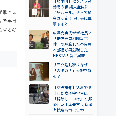
【岐南町】セクハラ騒
動その後 議員全員に
衝撃ニュ
〝謎ルール〟導入で議
会は混乱！現町長に直
副幹事長
撃すると…
ちするの
広澤克実氏が新社長？
「安倍元首相暗殺事
件」で辞職した奈良県
本部長が再就職した
HESTA大倉に異変
サヨク活動家はなぜ
「カタカナ」表記を好
む？
【交野市⑮】猛暑で嘔
吐した女子中学生に
「掃除していけ」と揶
揄した山本景市長 保護
者抗議も市は無視