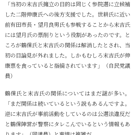
「当初の末吉氏擁立の目的は同じく参院選に立候補
した二階伸康氏への後方支援でした。世耕氏に近い
前有田市長・望月良男氏も参戦することから末吉氏
には望月氏の票削りという役割があったのです。と
ころが鶴保氏と末吉氏の関係は解消したとされ、当
初の目論見が外れました。しかもむしろ末吉氏が伸
康票を食っていると指摘されています」（自民党議
員）
鶴保氏と末吉氏の関係についてはまだ謎が多い。
「まだ関係は続いているという説もあるんですよ。
逆に末吉氏が事前活動をしているのは公選法違反だ
と鶴保陣営が警察にタレこんでいるという情報もあ
ります」（同議員）と事情は複雑だ。