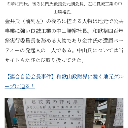
の隣に門氏。後ろに門氏後援会元副会長、左に良誠工業の中
山勝裕氏。
金井氏（前列左）の後ろに控える人物は地元で公共
事業に強い良誠工業の中山勝裕社長。和歌祭四百年
祭実行委員長を務める人物であり金井氏の還暦パー
ティーの発起人の一人である。中山氏については当
サイトもたびたび取り扱ってきた。
【連合自治会長事件】和歌山政財界に蠢く地元グル
ープに迫る！