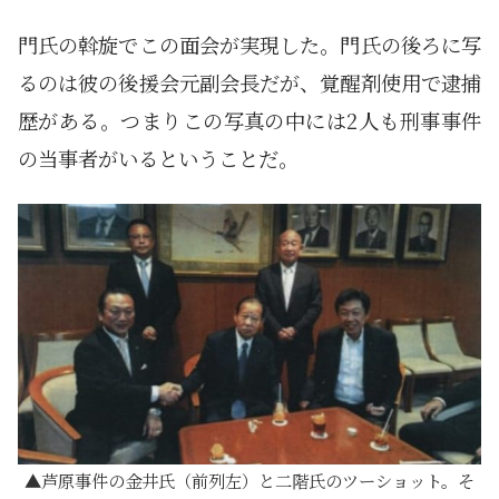
門氏の斡旋でこの面会が実現した。門氏の後ろに写
るのは彼の後援会元副会長だが、覚醒剤使用で逮捕
歴がある。つまりこの写真の中には2人も刑事事件
の当事者がいるということだ。
芦原事件の金井氏（前列左）と二階氏のツーショット。そ