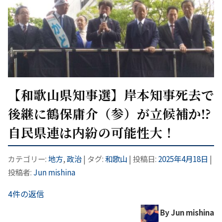
【和歌山県知事選】岸本知事死去で
後継に鶴保庸介（参）が立候補か!?
自民県連は内紛の可能性大！
カテゴリー:
地方
,
政治
| タグ:
和歌山
| 投稿日:
2025年4月18日
|
投稿者:
Jun mishina
4件の返信
By Jun mishina