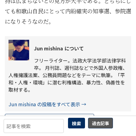
持は広まらないとの見方が大半である。どちらにし
ても和歌山自民にとって内紛確実の知事選、参院選
になりそうなのだ。
Jun mishina について
フリーライター。法政大学法学部法律学科
卒。 月刊誌、週刊誌などで外国人参政権、
人権擁護法案、公務員問題などをテーマに執筆。「平
和・人権・環境」に潜む利権構造、暴力性、偽善性を
取材する。
Jun mishina の投稿をすべて表示
→
←
曲輪クエスト(407) 常総市 三坂町
検索
過去記事