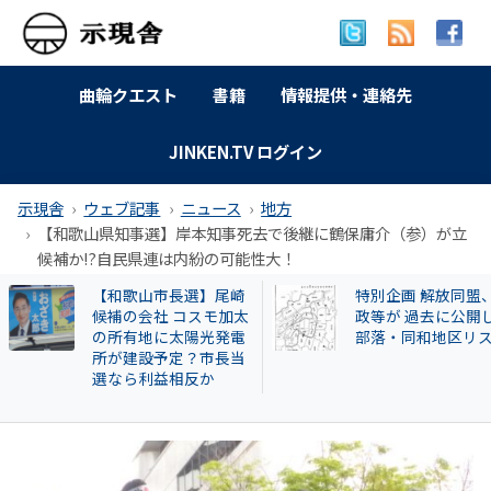
曲輪クエスト
書籍
情報提供・連絡先
JINKEN.TV ログイン
示現舎
ウェブ記事
ニュース
地方
【和歌山県知事選】岸本知事死去で後継に鶴保庸介（参）が立
候補か!?自民県連は内紛の可能性大！
【和歌山市長選】尾崎
特別企画 解放同盟
候補の会社 コスモ加太
政等が 過去に公開
の所有地に太陽光発電
部落・同和地区リ
所が建設予定？市長当
選なら利益相反か