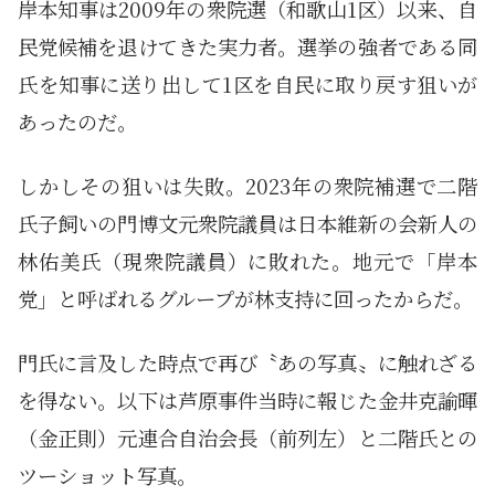
岸本知事は2009年の衆院選（和歌山1区）以来、自
民党候補を退けてきた実力者。選挙の強者である同
氏を知事に送り出して1区を自民に取り戻す狙いが
あったのだ。
しかしその狙いは失敗。2023年の衆院補選で二階
氏子飼いの門博文元衆院議員は日本維新の会新人の
林佑美氏（現衆院議員）に敗れた。地元で「岸本
党」と呼ばれるグループが林支持に回ったからだ。
門氏に言及した時点で再び〝あの写真〟に触れざる
を得ない。以下は芦原事件当時に報じた金井克諭暉
（金正則）元連合自治会長（前列左）と二階氏との
ツーショット写真。