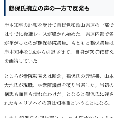
鶴保氏擁立の声の一方で反発も
岸本知事の訃報を受けて自民党和歌山県連の一部で
はすでに後継レースが囁かれ始めた。県連内部で名
が挙がったのが鶴保参院議員。もともと鶴保議員は
岸本知事を1区から引退させて、自身が衆院鞍替え
を画策していた。
ところが衆院鞍替えは断念。鶴保氏の元秘書、山本
大地氏が現職、林衆院議員を破り当選した。当初の
構想も面目も潰れたわけだ。となると鶴保氏に残さ
れたキャリアハイの道は知事職ということになる。
しかし鶴保氏を望む声といっても限定的というの