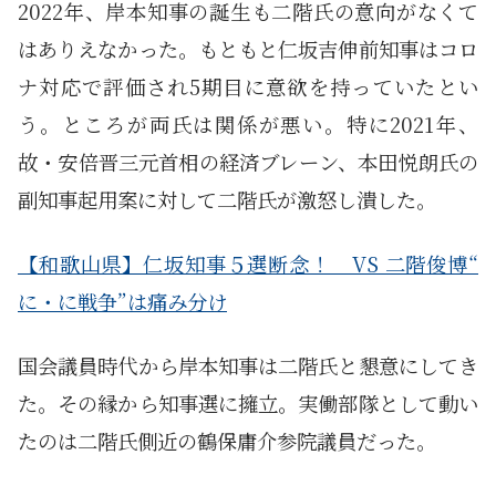
2022年、岸本知事の誕生も二階氏の意向がなくて
はありえなかった。もともと仁坂吉伸前知事はコロ
ナ対応で評価され5期目に意欲を持っていたとい
う。ところが両氏は関係が悪い。特に2021年、
故・安倍晋三元首相の経済ブレーン、本田悦朗氏の
副知事起用案に対して二階氏が激怒し潰した。
【和歌山県】仁坂知事５選断念！ VS 二階俊博“
に・に戦争”は痛み分け
国会議員時代から岸本知事は二階氏と懇意にしてき
た。その縁から知事選に擁立。実働部隊として動い
たのは二階氏側近の鶴保庸介参院議員だった。