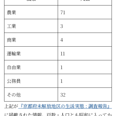
農業
71
工業
3
商業
4
運輸業
11
自由業
1
公務員
1
その他
32
上記が
『京都府未解放地区の生活実態 : 調査報告』
に掲載された情報。戸数・人口とも昭和に入ってか