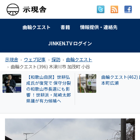
曲輪クエスト
書籍
情報提供・連絡先
JINKEN.TV ログイン
示現舎
ウェブ記事
探訪
曲輪クエスト
曲輪クエスト(396) 木津川市 加茂町 小谷
曲輪クエスト(462) 島
広澤克実氏が新社
本町広瀬
「安倍元首相暗殺
件」で辞職した奈
本部長が再就職し
HESTA大倉に異変