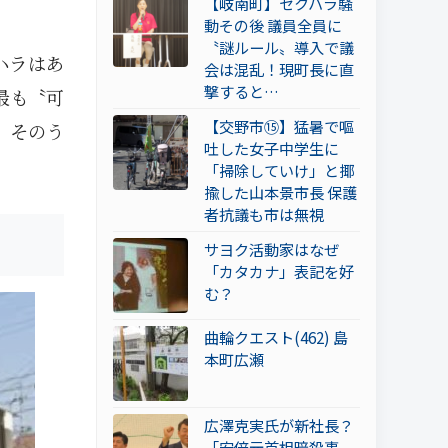
【岐南町】セクハラ騒
動その後 議員全員に
〝謎ルール〟導入で議
ハラはあ
会は混乱！現町長に直
撃すると…
最も〝可
【交野市⑮】猛暑で嘔
、そのう
吐した女子中学生に
「掃除していけ」と揶
揄した山本景市長 保護
者抗議も市は無視
サヨク活動家はなぜ
「カタカナ」表記を好
む？
曲輪クエスト(462) 島
本町広瀬
広澤克実氏が新社長？
「安倍元首相暗殺事