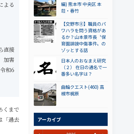
による
編) 熊本市 中央区 本
荘・春竹
【交野市⑧】職員のパ
ワハラを問う資格があ
るか？山本景市長〝保
育園誹謗中傷事件〟の
ら直接
ゾッとする話
、加害
日本人のおなまえ研究
（２） 在日の通名で一
令和6
番多い名字は？
曲輪クエスト(460) 高
槻市梶原
あくまで
は「過去
アーカイブ
▼