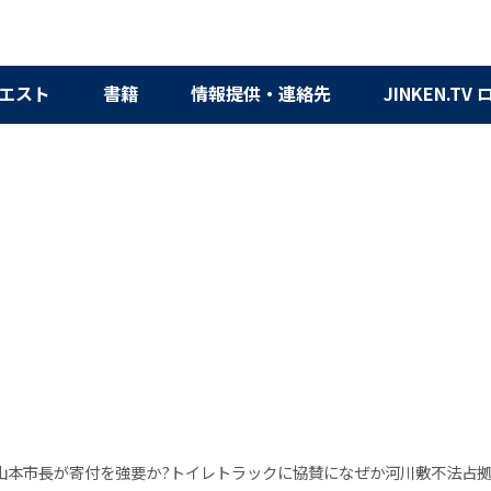
エスト
書籍
情報提供・連絡先
JINKEN.TV
山本市長が寄付を強要か?トイレトラックに協賛になぜか河川敷不法占