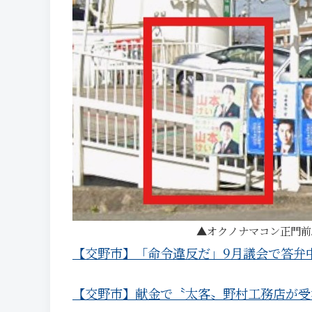
オクノナマコン正門前
【交野市】「命令違反だ」9月議会で答弁
【交野市】献金で〝太客〟野村工務店が受