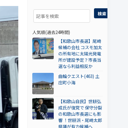
検索
人気順(過去24時間)
【和歌山市長選】尾崎
候補の会社 コスモ加太
の所有地に太陽光発電
所が建設予定？市長当
選なら利益相反か
曲輪クエスト(463) 土
庄町小海
【和歌山自民】世耕弘
成氏が復党で 保守分裂
の和歌山市長選にも影
響 ！世耕派・尾崎太郎
県議が有力候補へ