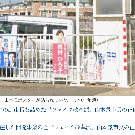
。山本氏ポスターが貼られていた。（2021年頃）
中の副市長を詰めた〝フェイク改革派〟山本景市長の正
注した開発事業の怪〝フェイク改革派〟山本景市長の正