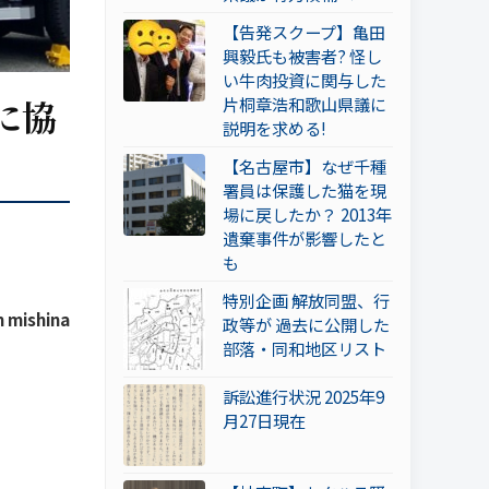
【告発スクープ】亀田
興毅氏も被害者? 怪し
い牛肉投資に関与した
に協
片桐章浩和歌山県議に
説明を求める!
【名古屋市】なぜ千種
署員は保護した猫を現
場に戻したか？ 2013年
遺棄事件が影響したと
も
特別企画 解放同盟、行
 mishina
政等が 過去に公開した
部落・同和地区リスト
訴訟進行状況 2025年9
月27日現在