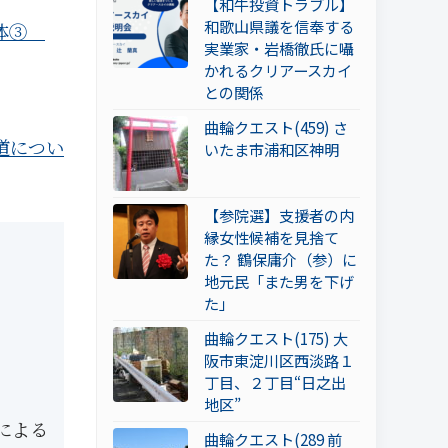
【和牛投資トラブル】
和歌山県議を信奉する
正体③
実業家・岩橋徹氏に囁
かれるクリアースカイ
との関係
曲輪クエスト(459) さ
道につい
いたま市浦和区神明
【参院選】支援者の内
縁女性候補を見捨て
た？ 鶴保庸介（参）に
地元民「また男を下げ
た」
曲輪クエスト(175) 大
阪市東淀川区西淡路１
丁目、２丁目“日之出
地区”
による
曲輪クエスト(289 前