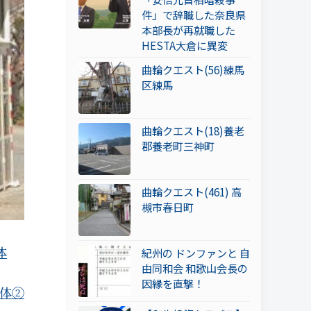
件」で辞職した奈良県
本部長が再就職した
HESTA大倉に異変
曲輪クエスト(56)練馬
区練馬
曲輪クエスト(18)養老
郡養老町三神町
曲輪クエスト(461) 高
槻市春日町
体
紀州の ドンファンと 自
由同和会 和歌山会長の
因縁を直撃！
体②