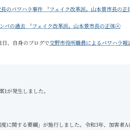
次長のパワハラ事件 〝フェイク改革派〟山本景市長の
ナンパの過去 〝フェイク改革派〟山本景市長の正体④
1日、自身のブログで
交野市役所職員によるパワハラ報
案1が発生しました。
報制度に関する要綱」が施行しました。令和3年、加害者A