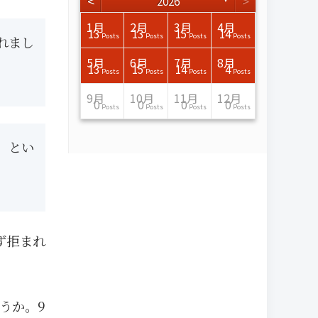
<
>
2026
3月
3月
3月
3月
3月
3月
3月
3月
3月
3月
3月
3月
3月
3月
3月
3月
4月
4月
4月
4月
4月
4月
4月
4月
4月
4月
4月
4月
4月
4月
4月
4月
1月
2月
3月
4月
15
17
17
14
14
15
14
12
14
15
0
0
3
0
0
1
16
15
14
16
13
13
12
12
13
13
0
0
3
2
0
0
13
13
15
14
Posts
Posts
Posts
Posts
Posts
Posts
Posts
Posts
Posts
Posts
Posts
Posts
Posts
Posts
Posts
Post
Posts
Posts
Posts
Posts
Posts
Posts
Posts
Posts
Posts
Posts
Posts
Posts
Posts
Posts
Posts
Posts
Posts
Posts
Posts
Posts
れまし
7月
7月
7月
7月
7月
7月
7月
7月
7月
7月
7月
7月
7月
7月
7月
7月
8月
8月
8月
8月
8月
8月
8月
8月
8月
8月
8月
8月
8月
8月
8月
8月
5月
6月
7月
8月
15
16
13
16
15
12
15
13
13
13
0
0
0
2
0
0
13
14
10
11
12
10
11
14
7
9
0
0
0
0
4
0
13
15
14
4
Posts
Posts
Posts
Posts
Posts
Posts
Posts
Posts
Posts
Posts
Posts
Posts
Posts
Posts
Posts
Posts
Posts
Posts
Posts
Posts
Posts
Posts
Posts
Posts
Posts
Posts
Posts
Posts
Posts
Posts
Posts
Posts
Posts
Posts
Posts
Posts
11月
11月
11月
11月
11月
11月
11月
11月
11月
11月
11月
11月
11月
11月
11月
11月
12月
12月
12月
12月
12月
12月
12月
12月
12月
12月
12月
12月
12月
12月
12月
12月
9月
10月
11月
12月
13
16
13
13
13
13
14
13
13
13
4
0
2
6
0
1
12
17
14
11
12
12
13
12
10
9
9
0
0
0
1
1
0
0
0
0
Posts
Posts
Posts
Posts
Posts
Posts
Posts
Posts
Posts
Posts
Posts
Posts
Posts
Posts
Posts
Post
Posts
Posts
Posts
Posts
Posts
Posts
Posts
Posts
Posts
Posts
Posts
Posts
Posts
Posts
Post
Post
Posts
Posts
Posts
Posts
」とい
ず拒まれ
うか。9