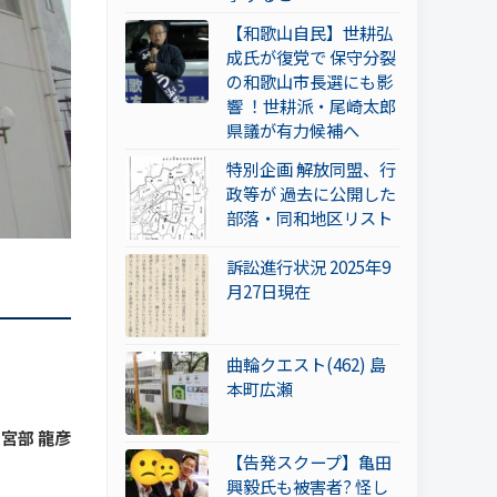
【和歌山自民】世耕弘
成氏が復党で 保守分裂
の和歌山市長選にも影
響 ！世耕派・尾崎太郎
県議が有力候補へ
特別企画 解放同盟、行
政等が 過去に公開した
部落・同和地区リスト
訴訟進行状況 2025年9
月27日現在
曲輪クエスト(462) 島
本町広瀬
y 宮部 龍彦
【告発スクープ】亀田
興毅氏も被害者? 怪し