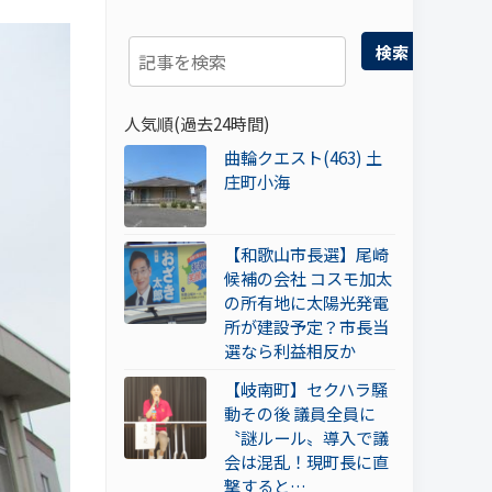
検索
人気順(過去24時間)
曲輪クエスト(463) 土
庄町小海
【和歌山市長選】尾崎
候補の会社 コスモ加太
の所有地に太陽光発電
所が建設予定？市長当
選なら利益相反か
【岐南町】セクハラ騒
動その後 議員全員に
〝謎ルール〟導入で議
会は混乱！現町長に直
撃すると…