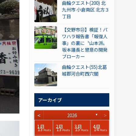
曲輪クエスト(200) 北
九州市 小倉南区 北方３
丁目
【交野市㉒】検証！パ
ワハラ報告書「報復人
事」の裏に〝山本派〟
坂本議長と懇意の開発
ブローカー
曲輪クエスト(55)北葛
城郡河合町西穴闇
アーカイブ
<
>
2026
▼
3月
3月
3月
3月
3月
3月
3月
3月
3月
3月
3月
3月
3月
3月
3月
3月
4月
4月
4月
4月
4月
4月
4月
4月
4月
4月
4月
4月
4月
4月
4月
4月
1月
2月
3月
4月
15
17
17
14
14
15
14
12
14
15
0
0
3
0
0
1
16
15
14
16
13
13
12
12
13
13
0
0
3
2
0
0
13
13
15
14
Posts
Posts
Posts
Posts
Posts
Posts
Posts
Posts
Posts
Posts
Posts
Posts
Posts
Posts
Posts
Post
Posts
Posts
Posts
Posts
Posts
Posts
Posts
Posts
Posts
Posts
Posts
Posts
Posts
Posts
Posts
Posts
Posts
Posts
Posts
Posts