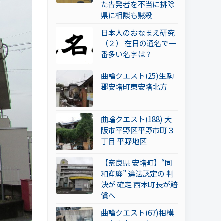
た告発者を不当に排除
県に相談も黙殺
日本人のおなまえ研究
（２） 在日の通名で一
番多い名字は？
曲輪クエスト(25)生駒
郡安堵町東安堵北方
曲輪クエスト(188) 大
阪市平野区平野市町３
丁目 平野地区
【奈良県 安堵町】“同
和産廃” 違法認定の 判
決が 確定 西本町長が賠
償へ
曲輪クエスト(67)相模