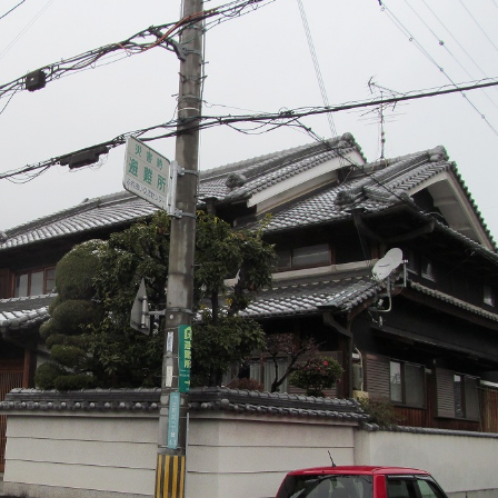
5月
5月
5月
5月
5月
5月
5月
5月
5月
5月
5月
5月
5月
5月
5月
5月
6月
6月
6月
6月
6月
6月
6月
6月
6月
6月
6月
6月
6月
6月
6月
6月
12
14
11
12
14
12
11
11
11
7
0
0
2
2
0
0
13
13
14
14
15
12
13
13
12
9
0
0
2
0
0
1
Posts
Posts
Posts
Posts
Posts
Posts
Posts
Posts
Posts
Posts
Posts
Posts
Posts
Posts
Posts
Posts
Posts
Posts
Posts
Posts
Posts
Posts
Posts
Posts
Posts
Posts
Posts
Posts
Posts
Posts
Posts
Post
9月
9月
9月
9月
9月
9月
9月
9月
9月
9月
9月
9月
9月
9月
9月
9月
10月
10月
10月
10月
10月
10月
10月
10月
10月
10月
10月
10月
10月
10月
10月
10月
15
13
16
16
14
13
12
12
13
12
0
0
4
2
1
1
15
19
16
13
17
12
13
14
13
11
0
0
7
2
0
1
Posts
Posts
Posts
Posts
Posts
Posts
Posts
Posts
Posts
Posts
Posts
Posts
Posts
Posts
Post
Post
Posts
Posts
Posts
Posts
Posts
Posts
Posts
Posts
Posts
Posts
Posts
Posts
Posts
Posts
Posts
Post