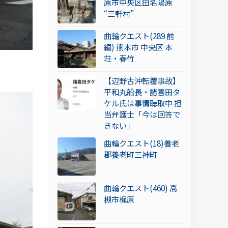
原市中央区田名陽原
“三軒村”
曲輪クエスト(289 前
編) 熊本市 中央区 本
荘・春竹
【辺野古沖転覆事故】
平和丸船長・諸喜田タ
ケル氏は事情聴取中 担
当弁護士「今は回答で
きない」
曲輪クエスト(18)養老
郡養老町三神町
曲輪クエスト(460) 高
槻市梶原