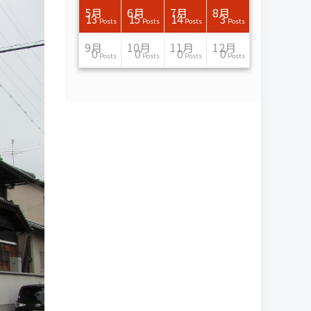
7月
7月
7月
7月
7月
7月
7月
7月
7月
7月
7月
7月
7月
7月
7月
7月
8月
8月
8月
8月
8月
8月
8月
8月
8月
8月
8月
8月
8月
8月
8月
8月
5月
6月
7月
8月
15
16
13
16
15
12
15
13
13
13
0
0
0
2
0
0
13
14
10
11
12
10
11
14
7
9
0
0
0
0
4
0
13
15
14
3
Posts
Posts
Posts
Posts
Posts
Posts
Posts
Posts
Posts
Posts
Posts
Posts
Posts
Posts
Posts
Posts
Posts
Posts
Posts
Posts
Posts
Posts
Posts
Posts
Posts
Posts
Posts
Posts
Posts
Posts
Posts
Posts
Posts
Posts
Posts
Posts
11月
11月
11月
11月
11月
11月
11月
11月
11月
11月
11月
11月
11月
11月
11月
11月
12月
12月
12月
12月
12月
12月
12月
12月
12月
12月
12月
12月
12月
12月
12月
12月
9月
10月
11月
12月
13
16
13
13
13
13
14
13
13
13
4
0
2
6
0
1
12
17
14
11
12
12
13
12
10
9
9
0
0
0
1
1
0
0
0
0
Posts
Posts
Posts
Posts
Posts
Posts
Posts
Posts
Posts
Posts
Posts
Posts
Posts
Posts
Posts
Post
Posts
Posts
Posts
Posts
Posts
Posts
Posts
Posts
Posts
Posts
Posts
Posts
Posts
Posts
Post
Post
Posts
Posts
Posts
Posts