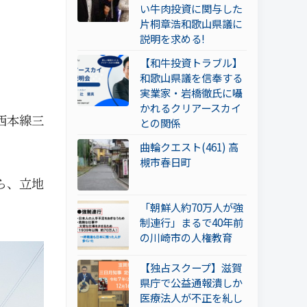
い牛肉投資に関与した
片桐章浩和歌山県議に
説明を求める!
【和牛投資トラブル】
和歌山県議を信奉する
実業家・岩橋徹氏に囁
かれるクリアースカイ
西本線三
との関係
曲輪クエスト(461) 高
槻市春日町
ら、立地
「朝鮮人約70万人が強
制連行」まるで40年前
の川崎市の人権教育
【独占スクープ】滋賀
県庁で公益通報潰しか
医療法人が不正を糺し