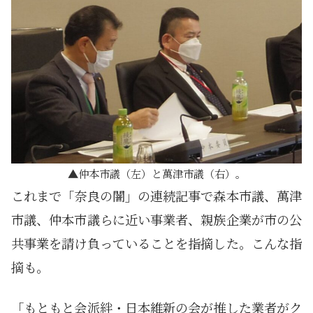
仲本市議（左）と萬津市議（右）。
これまで「奈良の闇」の連続記事で森本市議、萬津
市議、仲本市議らに近い事業者、親族企業が市の公
共事業を請け負っていることを指摘した。こんな指
摘も。
「もともと会派絆・日本維新の会が推した業者がク