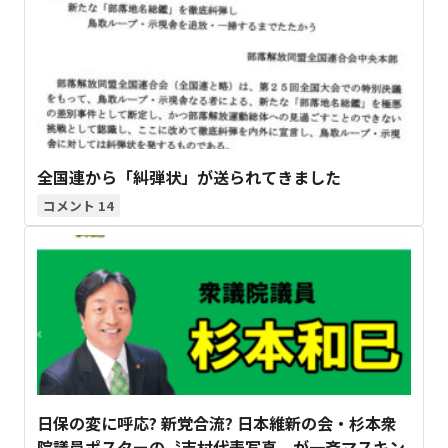
全国連から「糾弾状」が送られてきました
14
日保の変に呼応? 新党合流? 日本維新の会・杉本衆
院議員ポスターの〝吉村代表写真〟が一斉マスキン