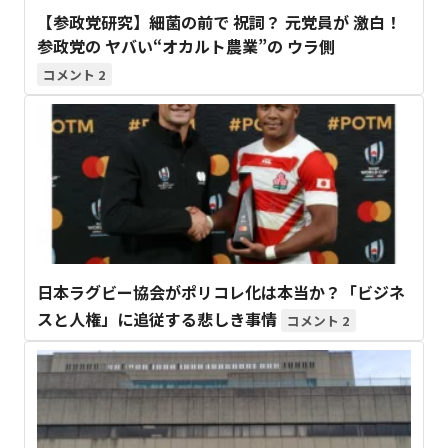
【参政党研究】細菌の前で 祝詞？ 元党員が 激白！
参政党の ヤバい“オカルト農業”の ウラ側
2
日本ラグビー協会がポリコレ化は本当か？「ビジネ
スと人権」に追従する悲しき事情
2