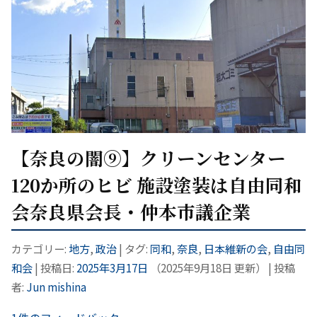
【奈良の闇⑨】クリーンセンター
120か所のヒビ 施設塗装は自由同和
会奈良県会長・仲本市議企業
カテゴリー:
地方
,
政治
| タグ:
同和
,
奈良
,
日本維新の会
,
自由同
和会
| 投稿日:
2025年3月17日
（
2025年9月18日
更新）
|
投稿
者:
Jun mishina