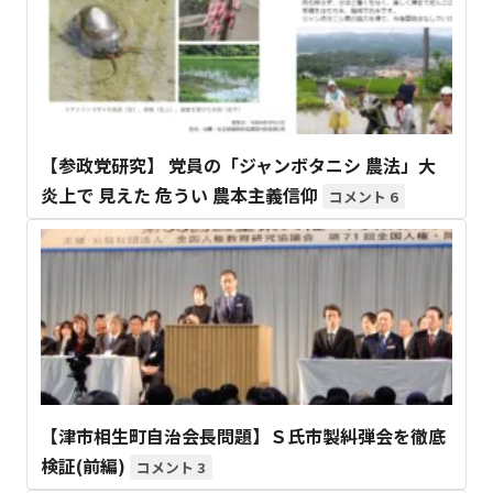
【参政党研究】 党員の「ジャンボタニシ 農法」大
炎上で 見えた 危うい 農本主義信仰
6
【津市相生町自治会長問題】Ｓ氏市製糾弾会を徹底
検証(前編)
3