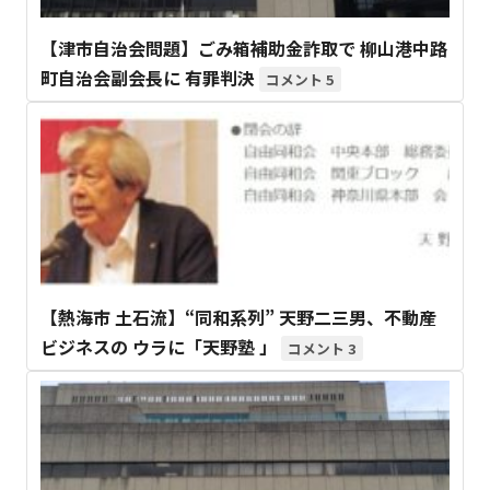
【津市自治会問題】ごみ箱補助金詐取で 柳山港中路
町自治会副会長に 有罪判決
5
【熱海市 土石流】“同和系列” 天野二三男、不動産
ビジネスの ウラに「天野塾 」
3