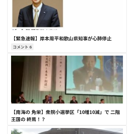
【緊急速報】岸本周平和歌山県知事が心肺停止
6
【南海の 角栄】衆院小選挙区「10増10減」で 二階
王国の 終焉！？