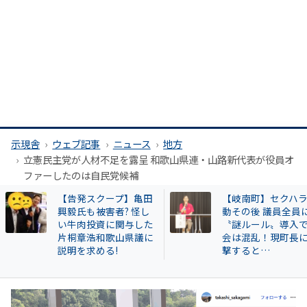
示現舎
ウェブ記事
ニュース
地方
立憲民主党が人材不足を露呈 和歌山県連・山路新代表が役員オ
ファーしたのは自民党候補
【告発スクープ】亀田
【岐南町】セクハ
興毅氏も被害者? 怪し
動その後 議員全員
い牛肉投資に関与した
〝謎ルール〟導入
片桐章浩和歌山県議に
会は混乱！現町長
説明を求める!
撃すると…