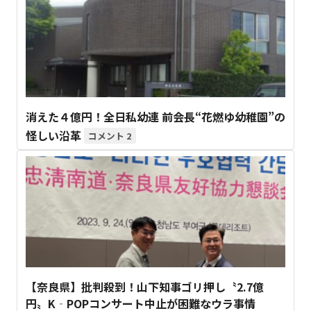
消えた４億円！全日私幼連 前会長“花燃ゆ幼稚園”の
怪しい沿革
2
【奈良県】批判殺到！山下知事ゴリ押し〝2.7億
円〟K‐POPコンサート中止が困難なウラ事情