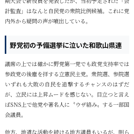
期大会で新役員を発表したが、当初予定された「会
計監査」はなんと自民党の衆院比例候補。これに党
内外から疑問の声が噴出している。
野党初の予備選挙に泣いた和歌山県連
議席の上では確かに野党第一党でも政党支持率では
参政党の後塵を拝する立憲民主党。衆院選、参院選
いずれも大敗の自民を追撃するチャンスのはずだ
が、立民には上昇ムードを感じない。目立つと言え
ばSNS上で他党や著名人に〝ウザ絡み〟する一部国
会議員。
他方、地道な活動を続ける地方議員もいるが、明ら