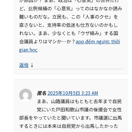
が原因か？ まあ、政治は「心意気」の世界だけ
ど、比例候補の「心意気」ってのはなかなか読み
難いものだな。立民も、この「人事のクセ」を
直さないと、支持率の低迷も仕方ないのかもし
れない。まあ、少なくとも「ウザ絡み」する国
会議員よりはマシか…か？
app đếm ngược thời
gian học
返信
↓
匿名
2025年10月5日 3:23 AM
まあ、山路議員はもともと去年まで自民
党にいた戸田和歌山市議の後援会で女性
部長をやっていたと聞いています。市議選に出馬
するときには本来は自民党から出馬したかった