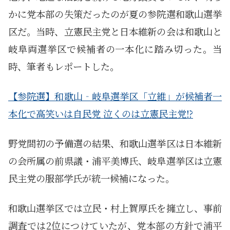
かに党本部の失策だったのが夏の参院選和歌山選挙
区だ。当時、立憲民主党と日本維新の会は和歌山と
岐阜両選挙区で候補者の一本化に踏み切った。当
時、筆者もレポートした。
【参院選】和歌山‐岐阜選挙区「立維」が候補者一
本化で高笑いは自民党 泣くのは立憲民主党⁉
野党間初の予備選の結果、和歌山選挙区は日本維新
の会所属の前県議・浦平美博氏、岐阜選挙区は立憲
民主党の服部学氏が統一候補になった。
和歌山選挙区では立民・村上賀厚氏を擁立し、事前
調査では2位につけていたが、党本部の方針で浦平