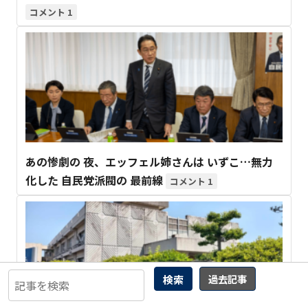
1
あの惨劇の 夜、エッフェル姉さんは いずこ…無力
化した 自民党派閥の 最前線
1
検索
過去記事