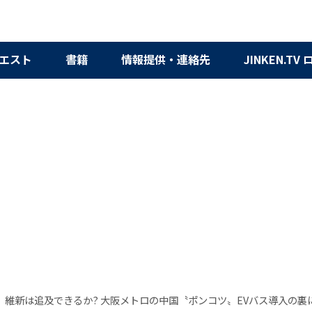
エスト
書籍
情報提供・連絡先
JINKEN.TV
】維新は追及できるか? 大阪メトロの中国〝ポンコツ〟EVバス導入の裏