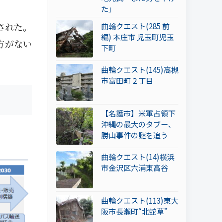
た」
曲輪クエスト(285 前
された。
編) 本庄市 児玉町児玉
方がない
下町
曲輪クエスト(145)高槻
市富田町２丁目
【名護市】米軍占領下
沖縄の最大のタブー、
勝山事件の謎を追う
曲輪クエスト(14)横浜
市金沢区六浦東高谷
曲輪クエスト(113)東大
阪市長瀬町“北蛇草”