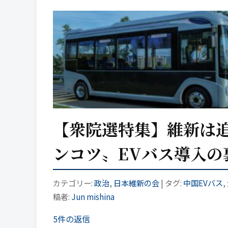
【衆院選特集】維新は追
ンコツ〟EVバス導入の
カテゴリー:
政治
,
日本維新の会
| タグ:
中国EVバス
,
稿者:
Jun mishina
5件の返信