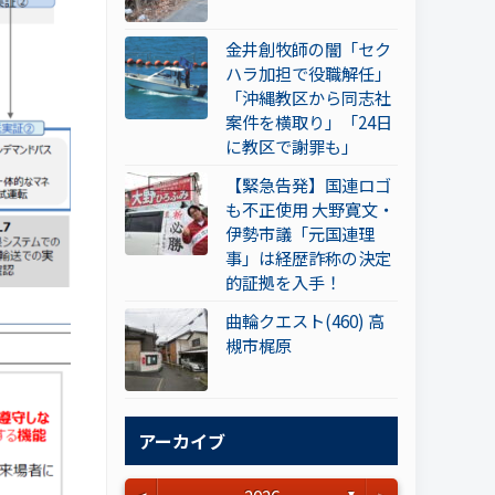
金井創牧師の闇「セク
ハラ加担で役職解任」
「沖縄教区から同志社
案件を横取り」「24日
に教区で謝罪も」
【緊急告発】国連ロゴ
も不正使用 大野寛文・
伊勢市議「元国連理
事」は経歴詐称の決定
的証拠を入手！
曲輪クエスト(460) 高
槻市梶原
アーカイブ
▼