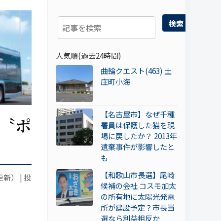
検索
人気順(過去24時間)
曲輪クエスト(463) 土
庄町小海
【名古屋市】なぜ千種
国〝ポ
署員は保護した猫を現
場に戻したか？ 2013年
遺棄事件が影響したと
も
【和歌山市長選】尾崎
更新）
|
投
候補の会社 コスモ加太
の所有地に太陽光発電
所が建設予定？市長当
選なら利益相反か