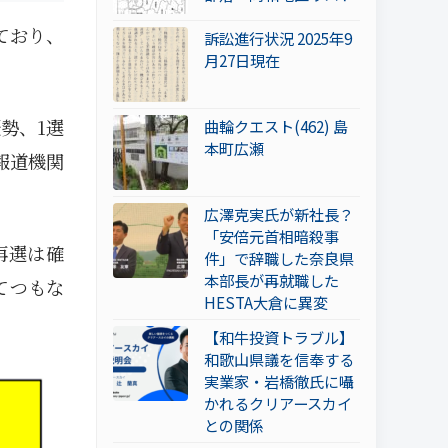
ており、
訴訟進行状況 2025年9
月27日現在
勢、1選
曲輪クエスト(462) 島
本町広瀬
報道機関
広澤克実氏が新社長？
「安倍元首相暗殺事
再選は確
件」で辞職した奈良県
本部長が再就職した
てつもな
HESTA大倉に異変
【和牛投資トラブル】
和歌山県議を信奉する
実業家・岩橋徹氏に囁
かれるクリアースカイ
との関係