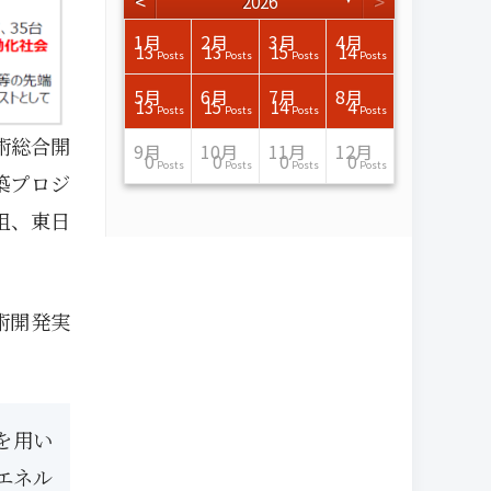
<
>
2026
3月
3月
3月
3月
3月
3月
3月
3月
3月
3月
3月
3月
3月
3月
3月
3月
4月
4月
4月
4月
4月
4月
4月
4月
4月
4月
4月
4月
4月
4月
4月
4月
1月
2月
3月
4月
15
17
17
14
14
15
14
12
14
15
0
0
3
0
0
1
16
15
14
16
13
13
12
12
13
13
0
0
3
2
0
0
13
13
15
14
Posts
Posts
Posts
Posts
Posts
Posts
Posts
Posts
Posts
Posts
Posts
Posts
Posts
Posts
Posts
Post
Posts
Posts
Posts
Posts
Posts
Posts
Posts
Posts
Posts
Posts
Posts
Posts
Posts
Posts
Posts
Posts
Posts
Posts
Posts
Posts
7月
7月
7月
7月
7月
7月
7月
7月
7月
7月
7月
7月
7月
7月
7月
7月
8月
8月
8月
8月
8月
8月
8月
8月
8月
8月
8月
8月
8月
8月
8月
8月
5月
6月
7月
8月
15
16
13
16
15
12
15
13
13
13
0
0
0
2
0
0
13
14
10
11
12
10
11
14
7
9
0
0
0
0
4
0
13
15
14
4
Posts
Posts
Posts
Posts
Posts
Posts
Posts
Posts
Posts
Posts
Posts
Posts
Posts
Posts
Posts
Posts
Posts
Posts
Posts
Posts
Posts
Posts
Posts
Posts
Posts
Posts
Posts
Posts
Posts
Posts
Posts
Posts
Posts
Posts
Posts
Posts
術総合開
11月
11月
11月
11月
11月
11月
11月
11月
11月
11月
11月
11月
11月
11月
11月
11月
12月
12月
12月
12月
12月
12月
12月
12月
12月
12月
12月
12月
12月
12月
12月
12月
9月
10月
11月
12月
13
16
13
13
13
13
14
13
13
13
4
0
2
6
0
1
12
17
14
11
12
12
13
12
10
9
9
0
0
0
1
1
0
0
0
0
Posts
Posts
Posts
Posts
Posts
Posts
Posts
Posts
Posts
Posts
Posts
Posts
Posts
Posts
Posts
Post
Posts
Posts
Posts
Posts
Posts
Posts
Posts
Posts
Posts
Posts
Posts
Posts
Posts
Posts
Post
Post
Posts
Posts
Posts
Posts
築プロジ
組、東日
術開発実
を用い
エネル