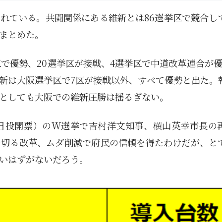
れている。共闘関係にある維新とは86選挙区で競合し
まとめた。
区で優勢、20選挙区が接戦、4選挙区で中道改革連合が優
新は大阪選挙区で7区が接戦以外、すべて優勢と出た。
としても大阪での維新圧勝は揺るぎない。
8日投開票）のW選挙で吉村洋文知事、横山英幸市長の
を切る改革、ムダ削減で府民の信頼を得たわけだが、と
いはずがないだろう。