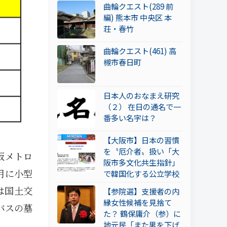
曲輪クエスト(289 前
編) 熊本市 中央区 本
荘・春竹
曲輪クエスト(461) 高
槻市春日町
日本人のおなまえ研究
（２） 在日の通名で一
番多い名字は？
【大阪市】日本の習慣
を〝厄介者〟扱い「大
阪メトロ
阪市多文化共生指針」
月に小型
で韓国化する公立学校
は国土交
【参院選】支援者の内
縁女性候補を見捨て
バスの墓
た？ 鶴保庸介（参）に
地元民「また男を下げ