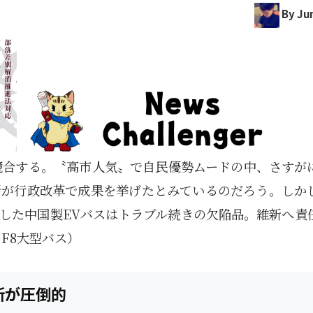
By Jun
競合する。〝高市人気〟で自民優勢ムードの中、さすが
新が行政改革で成果を挙げたとみているのだろう。しか
した中国製EVバスはトラブル続きの欠陥品。維新へ責
F8大型バス）
新が圧倒的