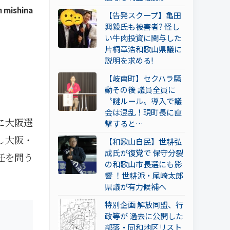
 mishina
【告発スクープ】亀田
興毅氏も被害者? 怪し
い牛肉投資に関与した
片桐章浩和歌山県議に
説明を求める!
【岐南町】セクハラ騒
動その後 議員全員に
〝謎ルール〟導入で議
会は混乱！現町長に直
に大阪選
撃すると…
し大阪・
【和歌山自民】世耕弘
成氏が復党で 保守分裂
任を問う
の和歌山市長選にも影
響 ！世耕派・尾崎太郎
県議が有力候補へ
特別企画 解放同盟、行
政等が 過去に公開した
部落・同和地区リスト