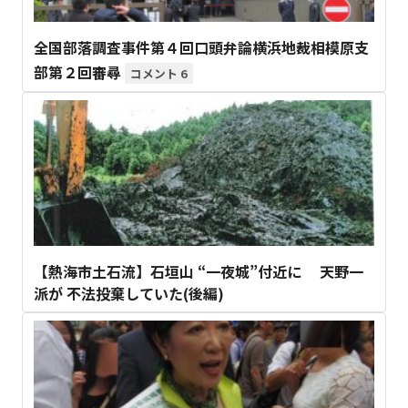
全国部落調査事件第４回口頭弁論横浜地裁相模原支
部第２回審尋
6
【熱海市土石流】石垣山 “一夜城”付近に 天野一
派が 不法投棄していた(後編)