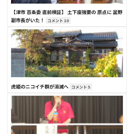
【津市 百条委 直前検証】 土下座強要の 原点に 盆野
副市長がいた！
10
虎姫のニコイチ群が消滅へ
5