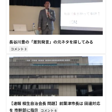
長谷川豊の「差別発言」の元ネタを探してみる
3
【速報 相生自治会長 問題】前葉津市長は 田邊対応
を 市幹部に指示
6