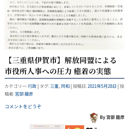
【三重県伊賀市】解放同盟による
市役所人事への圧力 癒着の実態
カテゴリー:
行政
| タグ:
三重
,
同和
| 投稿日:
2021年5月28日
|
投
稿者:
宮部 龍彦
コメントをどうぞ
By 宮部 龍彦