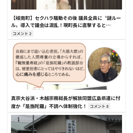
【岐南町】セクハラ騒動その後 議員全員に〝謎ルー
ル〟導入で議会は混乱！現町長に直撃すると…
2
真宗大谷派・木越宗務総長が解放同盟広島県連に忖
度か「是旃陀羅」不読へ体制強化！
8