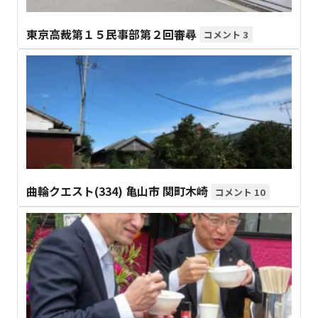
東京高裁第１５民事部第２回審尋
3
曲輪クエスト(334) 亀山市 関町木崎
10