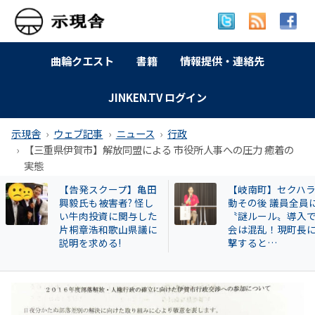
曲輪クエスト
書籍
情報提供・連絡先
JINKEN.TV ログイン
示現舎
ウェブ記事
ニュース
行政
【三重県伊賀市】解放同盟による 市役所人事への圧力 癒着の
実態
スクープ】亀田
【岐南町】セクハラ騒
訴
も被害者? 怪し
動その後 議員全員に
投資に関与した
〝謎ルール〟導入で議
浩和歌山県議に
会は混乱！現町長に直
求める!
撃すると…