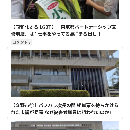
【同和化する LGBT】「東京都パートナーシップ宣
誓制度」は “仕事をやってる感 ”まる出し！
2
【交野市⑪】パワハラ次長の闇 組織票を持ちかけら
れた市議が暴露 なぜ被害者職員は狙われたのか?