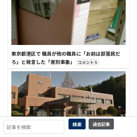
東京都港区で 職員が他の職員に「お前は部落民だ
ろ」と発言した「差別事象」
5
検索
過去記事
【産廃の闇】背後には 政治案件も 高取町土地開発
公社が 産廃撤去求め 御所市業者を提訴！