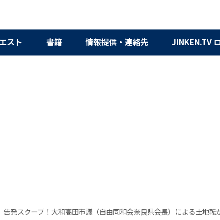
エスト
書籍
情報提供・連絡先
JINKEN.TV
】告発スクープ！大和高田市議（自由同和会奈良県会長）による土地転