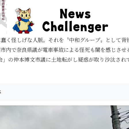
に蠢く怪しげな人脈。それを〝中和グループ〟として背
田市内で奈良県議が電車事故による怪死も闇を感じさせ
会」の仲本博文市議に土地転がし疑惑が取り沙汰され
件