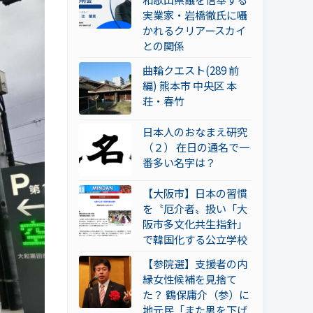
実業家・岩橋徹氏に囁
かれるクリアースカイ
との関係
曲輪クエスト(289 前
編) 熊本市 中央区 本
荘・春竹
日本人のおなまえ研究
（２） 在日の通名で一
番多い名字は？
【大阪市】日本の習慣
を〝厄介者〟扱い「大
阪市多文化共生指針」
で韓国化する公立学校
【参院選】支援者の内
縁女性候補を見捨て
た？ 鶴保庸介（参）に
地元民「また男を下げ