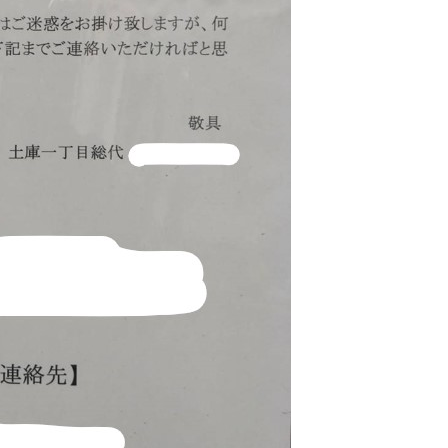
1月
1月
1月
1月
1月
1月
1月
1月
1月
1月
1月
1月
1月
1月
1月
1月
2月
2月
2月
2月
2月
2月
2月
2月
2月
2月
2月
2月
2月
2月
2月
2月
13
12
13
11
11
12
11
10
11
9
0
0
0
0
0
1
13
12
14
12
14
13
12
12
11
13
0
2
3
0
0
1
Posts
Posts
Posts
Posts
Posts
Posts
Posts
Posts
Posts
Posts
Posts
Posts
Posts
Posts
Posts
Post
Posts
Posts
Posts
Posts
Posts
Posts
Posts
Posts
Posts
Posts
Posts
Posts
Posts
Posts
Posts
Post
5月
5月
5月
5月
5月
5月
5月
5月
5月
5月
5月
5月
5月
5月
5月
5月
6月
6月
6月
6月
6月
6月
6月
6月
6月
6月
6月
6月
6月
6月
6月
6月
12
14
11
12
14
12
11
11
11
7
0
0
2
2
0
0
13
13
14
14
15
12
13
13
12
9
0
0
2
0
0
1
Posts
Posts
Posts
Posts
Posts
Posts
Posts
Posts
Posts
Posts
Posts
Posts
Posts
Posts
Posts
Posts
Posts
Posts
Posts
Posts
Posts
Posts
Posts
Posts
Posts
Posts
Posts
Posts
Posts
Posts
Posts
Post
9月
9月
9月
9月
9月
9月
9月
9月
9月
9月
9月
9月
9月
9月
9月
9月
10月
10月
10月
10月
10月
10月
10月
10月
10月
10月
10月
10月
10月
10月
10月
10月
15
13
16
16
14
13
12
12
13
12
0
0
4
2
1
1
15
19
16
13
17
12
13
14
13
11
0
0
7
2
0
1
Posts
Posts
Posts
Posts
Posts
Posts
Posts
Posts
Posts
Posts
Posts
Posts
Posts
Posts
Post
Post
Posts
Posts
Posts
Posts
Posts
Posts
Posts
Posts
Posts
Posts
Posts
Posts
Posts
Posts
Posts
Post