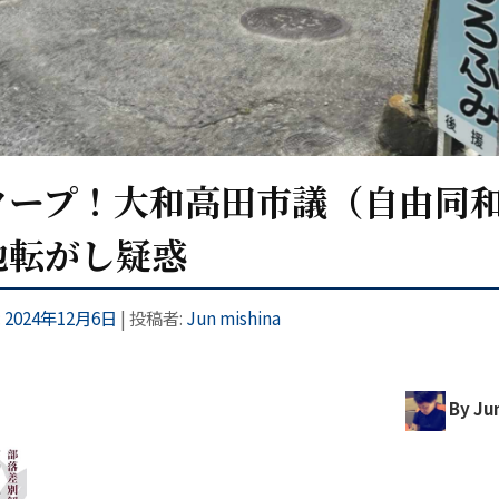
クープ！大和高田市議（自由同
地転がし疑惑
:
2024年12月6日
|
投稿者:
Jun mishina
By Jun