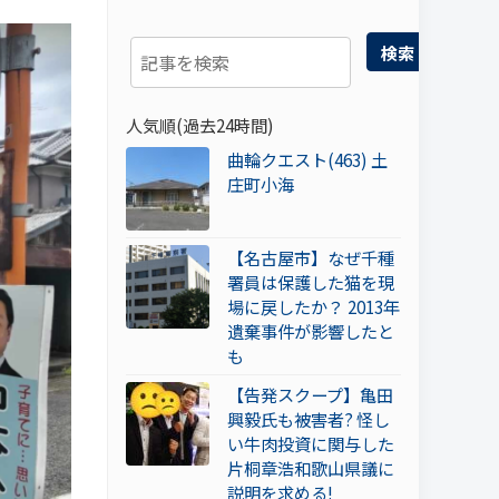
検索
人気順(過去24時間)
曲輪クエスト(463) 土
庄町小海
【名古屋市】なぜ千種
署員は保護した猫を現
場に戻したか？ 2013年
遺棄事件が影響したと
も
【告発スクープ】亀田
興毅氏も被害者? 怪し
い牛肉投資に関与した
片桐章浩和歌山県議に
説明を求める!