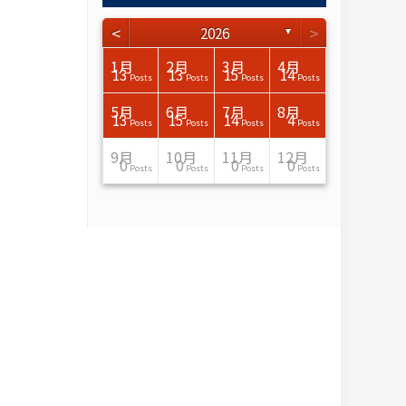
<
>
2026
▼
3月
3月
3月
3月
3月
3月
3月
3月
3月
3月
3月
3月
3月
3月
3月
3月
4月
4月
4月
4月
4月
4月
4月
4月
4月
4月
4月
4月
4月
4月
4月
4月
1月
2月
3月
4月
15
17
17
14
14
15
14
12
14
15
0
0
3
0
0
1
16
15
14
16
13
13
12
12
13
13
0
0
3
2
0
0
13
13
15
14
Posts
Posts
Posts
Posts
Posts
Posts
Posts
Posts
Posts
Posts
Posts
Posts
Posts
Posts
Posts
Post
Posts
Posts
Posts
Posts
Posts
Posts
Posts
Posts
Posts
Posts
Posts
Posts
Posts
Posts
Posts
Posts
Posts
Posts
Posts
Posts
7月
7月
7月
7月
7月
7月
7月
7月
7月
7月
7月
7月
7月
7月
7月
7月
8月
8月
8月
8月
8月
8月
8月
8月
8月
8月
8月
8月
8月
8月
8月
8月
5月
6月
7月
8月
15
16
13
16
15
12
15
13
13
13
0
0
0
2
0
0
13
14
10
11
12
10
11
14
7
9
0
0
0
0
4
0
13
15
14
4
Posts
Posts
Posts
Posts
Posts
Posts
Posts
Posts
Posts
Posts
Posts
Posts
Posts
Posts
Posts
Posts
Posts
Posts
Posts
Posts
Posts
Posts
Posts
Posts
Posts
Posts
Posts
Posts
Posts
Posts
Posts
Posts
Posts
Posts
Posts
Posts
11月
11月
11月
11月
11月
11月
11月
11月
11月
11月
11月
11月
11月
11月
11月
11月
12月
12月
12月
12月
12月
12月
12月
12月
12月
12月
12月
12月
12月
12月
12月
12月
9月
10月
11月
12月
13
16
13
13
13
13
14
13
13
13
4
0
2
6
0
1
12
17
14
11
12
12
13
12
10
9
9
0
0
0
1
1
0
0
0
0
Posts
Posts
Posts
Posts
Posts
Posts
Posts
Posts
Posts
Posts
Posts
Posts
Posts
Posts
Posts
Post
Posts
Posts
Posts
Posts
Posts
Posts
Posts
Posts
Posts
Posts
Posts
Posts
Posts
Posts
Post
Post
Posts
Posts
Posts
Posts