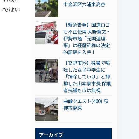
市金沢区六浦東高谷
いではい
【緊急告発】国連ロゴ
も不正使用 大野寛文・
伊勢市議「元国連理
事」は経歴詐称の決定
的証拠を入手！
【交野市⑮】猛暑で嘔
吐した女子中学生に
「掃除していけ」と揶
揄した山本景市長 保護
者抗議も市は無視
曲輪クエスト(460) 高
槻市梶原
アーカイブ