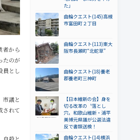
た」
曲輪クエスト(145)高槻
市富田町２丁目
曲輪クエスト(113)東大
業者から
阪市長瀬町“北蛇草”
ったのが
役員とし
曲輪クエスト(18)養老
郡養老町三神町
。市議と
【日本維新の会】身を
切る改革の〝落とし
成されて
穴〟和歌山維新・浦平
美博元県議が公選法違
反で書類送検！
曲輪クエスト(14)横浜
。自殺と