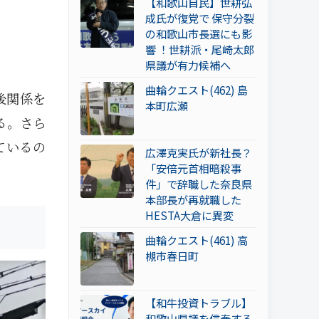
【和歌山自民】世耕弘
成氏が復党で 保守分裂
の和歌山市長選にも影
響 ！世耕派・尾崎太郎
県議が有力候補へ
曲輪クエスト(462) 島
後関係を
本町広瀬
る。さら
ているの
広澤克実氏が新社長？
「安倍元首相暗殺事
件」で辞職した奈良県
本部長が再就職した
HESTA大倉に異変
曲輪クエスト(461) 高
槻市春日町
【和牛投資トラブル】
和歌山県議を信奉する