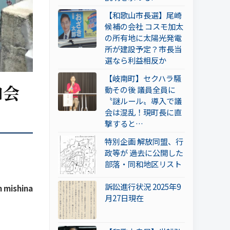
【和歌山市長選】尾崎
候補の会社 コスモ加太
の所有地に太陽光発電
所が建設予定？市長当
選なら利益相反か
【岐南町】セクハラ騒
和会
動その後 議員全員に
〝謎ルール〟導入で議
会は混乱！現町長に直
撃すると…
特別企画 解放同盟、行
政等が 過去に公開した
部落・同和地区リスト
訴訟進行状況 2025年9
 mishina
月27日現在