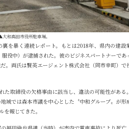
大和高田市役所駐車場。
裏を暴く連続レポート。もとは2018年、県内の建設
在、服役中）が逮捕された。彼のビジネスパートナーであ
議だ。両氏は賢英エージェント株式会社（同市幸町）で
られた取締役の欠格事由に該当し、違法の可能性がある
の地域では森本市議を中心とした〝中和グループ〟が形
ルを報じてきた。
属の福田倫也県議（当時）が市内で電車事故により死亡