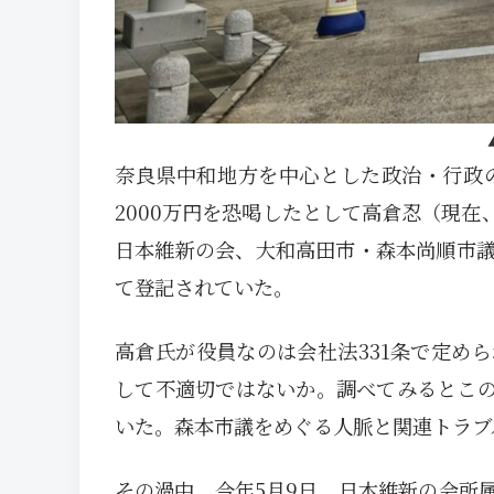
奈良県中和地方を中心とした政治・行政の
2000万円を恐喝したとして高倉忍（現
日本維新の会、大和高田市・森本尚順市
て登記されていた。
高倉氏が役員なのは会社法331条で定め
して不適切ではないか。調べてみるとこ
いた。森本市議をめぐる人脈と関連トラブ
その渦中、今年5月9日、日本維新の会所