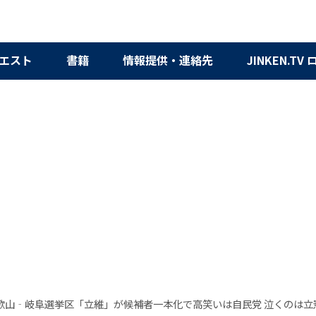
エスト
書籍
情報提供・連絡先
JINKEN.TV
歌山‐岐阜選挙区「立維」が候補者一本化で高笑いは自民党 泣くのは立