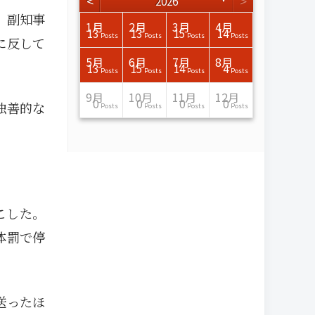
<
>
2026
、副知事
3月
3月
3月
3月
3月
3月
3月
3月
3月
3月
3月
3月
3月
3月
3月
3月
4月
4月
4月
4月
4月
4月
4月
4月
4月
4月
4月
4月
4月
4月
4月
4月
1月
2月
3月
4月
15
17
17
14
14
15
14
12
14
15
0
0
3
0
0
1
16
15
14
16
13
13
12
12
13
13
0
0
3
2
0
0
13
13
15
14
Posts
Posts
Posts
Posts
Posts
Posts
Posts
Posts
Posts
Posts
Posts
Posts
Posts
Posts
Posts
Post
Posts
Posts
Posts
Posts
Posts
Posts
Posts
Posts
Posts
Posts
Posts
Posts
Posts
Posts
Posts
Posts
Posts
Posts
Posts
Posts
に反して
7月
7月
7月
7月
7月
7月
7月
7月
7月
7月
7月
7月
7月
7月
7月
7月
8月
8月
8月
8月
8月
8月
8月
8月
8月
8月
8月
8月
8月
8月
8月
8月
5月
6月
7月
8月
15
16
13
16
15
12
15
13
13
13
0
0
0
2
0
0
13
14
10
11
12
10
11
14
7
9
0
0
0
0
4
0
13
15
14
4
Posts
Posts
Posts
Posts
Posts
Posts
Posts
Posts
Posts
Posts
Posts
Posts
Posts
Posts
Posts
Posts
Posts
Posts
Posts
Posts
Posts
Posts
Posts
Posts
Posts
Posts
Posts
Posts
Posts
Posts
Posts
Posts
Posts
Posts
Posts
Posts
11月
11月
11月
11月
11月
11月
11月
11月
11月
11月
11月
11月
11月
11月
11月
11月
12月
12月
12月
12月
12月
12月
12月
12月
12月
12月
12月
12月
12月
12月
12月
12月
9月
10月
11月
12月
13
16
13
13
13
13
14
13
13
13
4
0
2
6
0
1
12
17
14
11
12
12
13
12
10
9
9
0
0
0
1
1
0
0
0
0
独善的な
Posts
Posts
Posts
Posts
Posts
Posts
Posts
Posts
Posts
Posts
Posts
Posts
Posts
Posts
Posts
Post
Posts
Posts
Posts
Posts
Posts
Posts
Posts
Posts
Posts
Posts
Posts
Posts
Posts
Posts
Post
Post
Posts
Posts
Posts
Posts
こした。
体罰で停
送ったほ