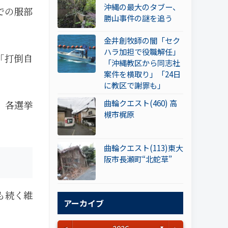
沖縄の最大のタブー、
での服部
勝山事件の謎を追う
金井創牧師の闇「セク
ハラ加担で役職解任」
「打倒自
「沖縄教区から同志社
案件を横取り」「24日
に教区で謝罪も」
曲輪クエスト(460) 高
。各選挙
槻市梶原
曲輪クエスト(113)東大
阪市長瀬町“北蛇草”
も続く維
アーカイブ
▼