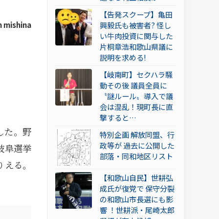
【告発スクープ】亀田
 mishina
興毅氏も被害者? 怪し
い牛肉投資に関与した
片桐章浩和歌山県議に
説明を求める!
【岐南町】セクハラ騒
動その後 議員全員に
〝謎ルール〟導入で議
会は混乱！現町長に直
撃すると…
した。野
特別企画 解放同盟、行
政等が 過去に公開した
岐阜選挙
部落・同和地区リスト
りえる。
【和歌山自民】世耕弘
成氏が復党で 保守分裂
の和歌山市長選にも影
響 ！世耕派・尾崎太郎