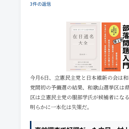
3件の返信
今月6日、立憲民主党と日本維新の会は
党間初の予備選の結果、和歌山選挙区は
区は立憲民主党の服部学氏が候補者にな
明らかに一本化は失策だ。