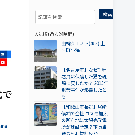
検索
人気順(過去24時間)
曲輪クエスト(463) 土
庄町小海
【名古屋市】なぜ千種
署員は保護した猫を現
場に戻したか？ 2013年
遺棄事件が影響したと
化で
も
【和歌山市長選】尾崎
候補の会社 コスモ加太
の所有地に太陽光発電
ina
所が建設予定？市長当
選なら利益相反か