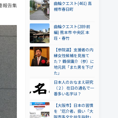
曲輪クエスト(461) 高
連報告集
槻市春日町
曲輪クエスト(289 前
編) 熊本市 中央区 本
荘・春竹
【参院選】支援者の内
縁女性候補を見捨て
た？ 鶴保庸介（参）に
地元民「また男を下げ
た」
日本人のおなまえ研究
（２） 在日の通名で一
番多い名字は？
【大阪市】日本の習慣
を〝厄介者〟扱い「大
阪市多文化共生指針」