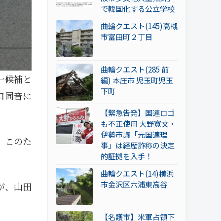
で韓国化する公立学校
曲輪クエスト(145)高槻
市富田町２丁目
曲輪クエスト(285 前
一候補と
編) 本庄市 児玉町児玉
下町
口同音に
【緊急告発】国連ロゴ
も不正使用 大野寛文・
伊勢市議「元国連理
。このた
事」は経歴詐称の決定
的証拠を入手！
曲輪クエスト(14)横浜
市金沢区六浦東高谷
が、山田
【名護市】米軍占領下