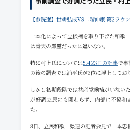
事前調査で好調だった立民・村
【参院選】世耕弘成VS二階伸康 第2ラウ
一本化によって立候補を取り下げた和歌
は青天の霹靂だったに違いない。
特に村上氏については
5月23日の記事
で事
の後の調査では浦平氏が2位に浮上してお
しかし初期段階では共産党候補がいない
が好調立民にも関わらず、内部に不協和
た。
8日、立民和歌山県連の記者会見で山本忠