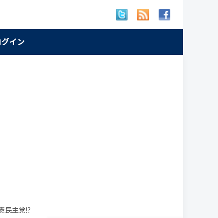
 ログイン
憲民主党⁉