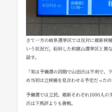
さて一方の岐阜選挙区では反対に維新候
いう状況だ。紛糾した和歌山選挙区と異
話す。
「実は予備選の段階で山田氏は不利で、
め当初は立候補を見合わせる予定だったの
予備選では立民、維新それぞれ1000人
氏は下馬評よりも善戦。