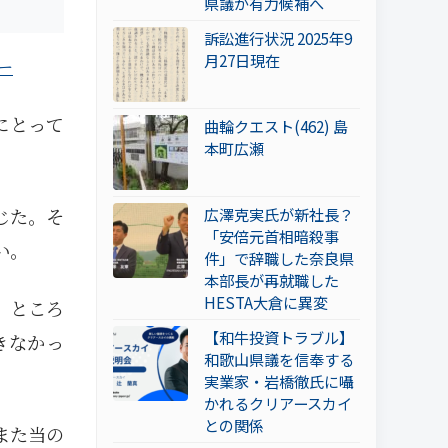
県議が有力候補へ
訴訟進行状況 2025年9
月27日現在
ー
にとって
曲輪クエスト(462) 島
本町広瀬
じた。そ
広澤克実氏が新社長？
「安倍元首相暗殺事
い。
件」で辞職した奈良県
本部長が再就職した
HESTA大倉に異変
。ところ
【和牛投資トラブル】
きなかっ
和歌山県議を信奉する
実業家・岩橋徹氏に囁
かれるクリアースカイ
との関係
また当の