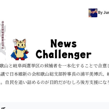
By Jun
和歌山と岐阜両選挙区の候補者を一本化することで合意
県議で日本維新の会和歌山総支部幹事長の浦平美博氏、
る。自民を追い詰めるのが目的だがむしろ後方支援にな