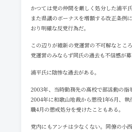
かつては党の仲間を厳しく処分した浦平氏
また県議のボーナスを増額する改正条例
おり明確な反党行為だ。
この辺りが維新の党運営の不可解なとこ
党運営のみならず同氏の過去も不信感が募
浦平氏に陰惨な過去がある。
2003年、当時勤務先の高校で部活動の
2004年に和歌山地裁から懲役1年6月、
職4月の懲戒処分を受けたこともある。
党内にもアンチは少なくない。同僚の小