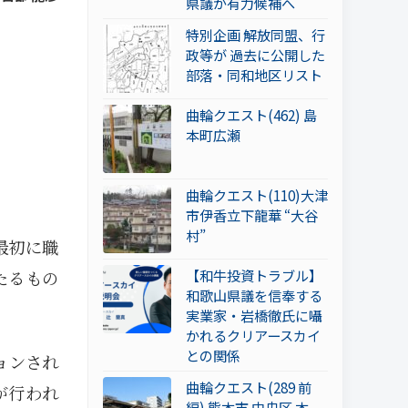
県議が有力候補へ
特別企画 解放同盟、行
政等が 過去に公開した
部落・同和地区リスト
曲輪クエスト(462) 島
本町広瀬
曲輪クエスト(110)大津
市伊香立下龍華 “大谷
村”
最初に職
【和牛投資トラブル】
たるもの
和歌山県議を信奉する
実業家・岩橋徹氏に囁
かれるクリアースカイ
との関係
ョンされ
曲輪クエスト(289 前
が行われ
編) 熊本市 中央区 本