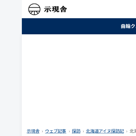
曲輪ク
示現舎
ウェブ記事
探訪
北海道アイヌ探訪記
北