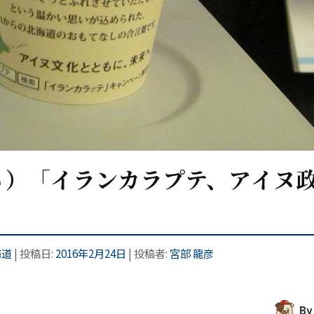
６）「イランカラプテ、アイヌ
海道
| 投稿日:
2016年2月24日
|
投稿者:
宮部 龍彦
B