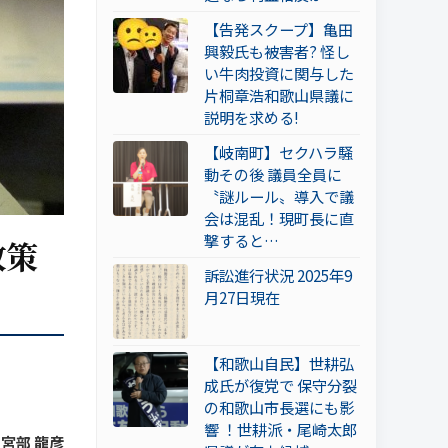
【告発スクープ】亀田
興毅氏も被害者? 怪し
い牛肉投資に関与した
片桐章浩和歌山県議に
説明を求める!
【岐南町】セクハラ騒
動その後 議員全員に
〝謎ルール〟導入で議
会は混乱！現町長に直
撃すると…
政策
訴訟進行状況 2025年9
月27日現在
【和歌山自民】世耕弘
成氏が復党で 保守分裂
の和歌山市長選にも影
響 ！世耕派・尾崎太郎
y 宮部 龍彦