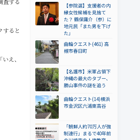
調査する
【参院選】支援者の内
縁女性候補を見捨て
た？ 鶴保庸介（参）に
地元民「また男を下げ
クすると
た」
曲輪クエスト(461) 高
槻市春日町
「いえ、
【名護市】米軍占領下
沖縄の最大のタブー、
勝山事件の謎を追う
曲輪クエスト(14)横浜
市金沢区六浦東高谷
「朝鮮人約70万人が強
制連行」まるで40年前