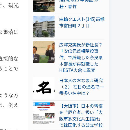
と、観光
荘・春竹
曲輪クエスト(145)高槻
市富田町２丁目
な集落は
広澤克実氏が新社長？
「安倍元首相暗殺事
件」で辞職した奈良県
直接的な
本部長が再就職した
ることで
HESTA大倉に異変
日本人のおなまえ研究
（２） 在日の通名で一
番多い名字は？
ような方
は、例え
【大阪市】日本の習慣
を〝厄介者〟扱い「大
阪市多文化共生指針」
で韓国化する公立学校