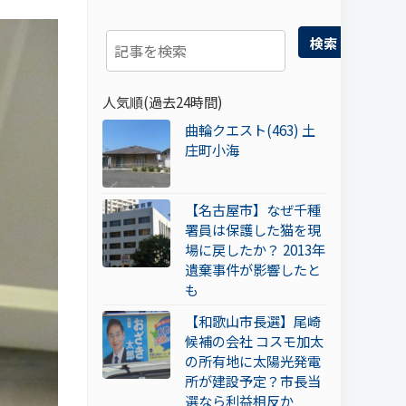
検索
人気順(過去24時間)
曲輪クエスト(463) 土
庄町小海
【名古屋市】なぜ千種
署員は保護した猫を現
場に戻したか？ 2013年
遺棄事件が影響したと
も
【和歌山市長選】尾崎
候補の会社 コスモ加太
の所有地に太陽光発電
所が建設予定？市長当
選なら利益相反か