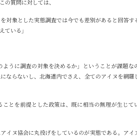
この質問に対しては、
ヌを対象とした実態調査では今でも差別があると回答す
えている」
のように調査の対象を決めるか」ということが課題な
象にならないし、北海道内でさえ、全てのアイヌを網羅
ることを前提とした政策は、既に相当の無理が生じて
1月
1月
1月
1月
1月
1月
1月
1月
1月
1月
1月
1月
1月
1月
1月
1月
2月
2月
2月
2月
2月
2月
2月
2月
2月
2月
2月
2月
2月
2月
2月
2月
13
12
13
11
11
12
11
10
11
9
0
0
0
0
0
1
13
12
14
12
14
13
12
12
11
13
0
2
3
0
0
1
はアイヌ協会に丸投げをしているのが実態である。アイ
Posts
Posts
Posts
Posts
Posts
Posts
Posts
Posts
Posts
Posts
Posts
Posts
Posts
Posts
Posts
Post
Posts
Posts
Posts
Posts
Posts
Posts
Posts
Posts
Posts
Posts
Posts
Posts
Posts
Posts
Posts
Post