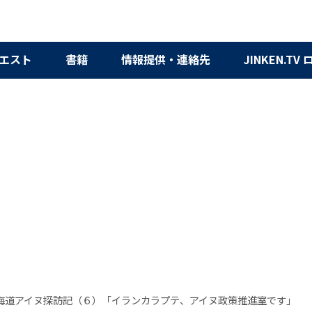
エスト
書籍
情報提供・連絡先
JINKEN.TV
海道アイヌ探訪記（６）「イランカラプテ、アイヌ政策推進室です」