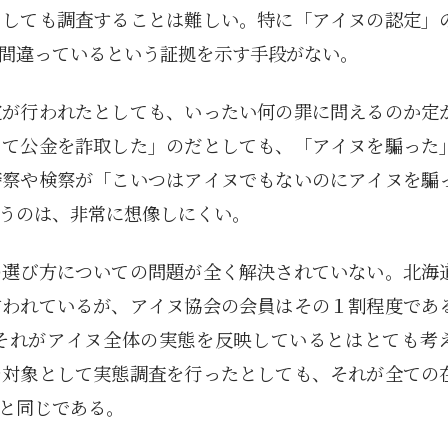
としても調査することは難しい。特に「アイヌの認定」
5月
5月
5月
5月
5月
5月
5月
5月
5月
5月
5月
5月
5月
5月
5月
5月
6月
6月
6月
6月
6月
6月
6月
6月
6月
6月
6月
6月
6月
6月
6月
6月
12
14
11
12
14
12
11
11
11
7
0
0
2
2
0
0
13
13
14
14
15
12
13
13
12
9
0
0
2
0
0
1
Posts
Posts
Posts
Posts
Posts
Posts
Posts
Posts
Posts
Posts
Posts
Posts
Posts
Posts
Posts
Posts
Posts
Posts
Posts
Posts
Posts
Posts
Posts
Posts
Posts
Posts
Posts
Posts
Posts
Posts
Posts
Post
間違っているという証拠を示す手段がない。
9月
9月
9月
9月
9月
9月
9月
9月
9月
9月
9月
9月
9月
9月
9月
9月
10月
10月
10月
10月
10月
10月
10月
10月
10月
10月
10月
10月
10月
10月
10月
10月
15
13
16
16
14
13
12
12
13
12
0
0
4
2
1
1
15
19
16
13
17
12
13
14
13
11
0
0
7
2
0
1
Posts
Posts
Posts
Posts
Posts
Posts
Posts
Posts
Posts
Posts
Posts
Posts
Posts
Posts
Post
Post
Posts
Posts
Posts
Posts
Posts
Posts
Posts
Posts
Posts
Posts
Posts
Posts
Posts
Posts
Posts
Post
定が行われたとしても、いったい何の罪に問えるのか定
って公金を詐取した」のだとしても、「アイヌを騙った
警察や検察が「こいつはアイヌでもないのにアイヌを騙
うのは、非常に想像しにくい。
の選び方についての問題が全く解決されていない。北海
言われているが、アイヌ協会の会員はその１割程度であ
それがアイヌ全体の実態を反映しているとはとても考
を対象として実態調査を行ったとしても、それが全ての
と同じである。