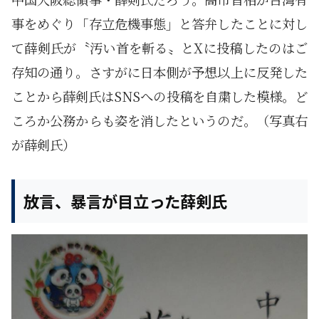
事をめぐり「存立危機事態」と答弁したことに対し
て薛剣氏が〝汚い首を斬る〟とXに投稿したのはご
存知の通り。さすがに日本側が予想以上に反発した
ことから薛剣氏はSNSへの投稿を自粛した模様。ど
ころか公務からも姿を消したというのだ。（写真右
が薛剣氏）
放言、暴言が目立った薛剣氏