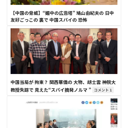
【中国の脅威】“媚中の広告塔” 鳩山由紀夫の 日中
友好ごっこの 裏で 中国スパイの 恐怖
中国当局が 拘束？ 関西華僑の 大物、胡士雲 神院大
教授失踪で 見えた“スパイ摘発ノルマ ”
1