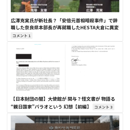
広澤克実氏が新社長？「安倍元首相暗殺事件」で辞
職した奈良県本部長が再就職したHESTA大倉に異変
1
【日本財団の闇】大使館が 関与？怪文書が 物語る
“親日国家”パラオという 幻想【前編】
3