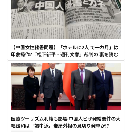
【中国女性秘書問題】「ホテルに2人 で一カ月」は
印象操作?『松下新平‐週刊文春』裁判の 裏を読む
医療ツーリズム利権も影響 中国人ビザ発給要件の大
幅緩和は〝媚中派〟岩屋外相の見切り発車か!?