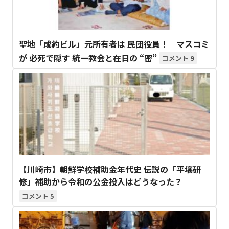
聖地「成約ビル」元所有者は 民団役員！ マスコミ
が 必死で隠す 統一教会と在日の “密”
9
【川崎市】朝鮮学校補助金年代史 伝説の「平壌研
修」補助から令和の公金投入はどうなった？
5