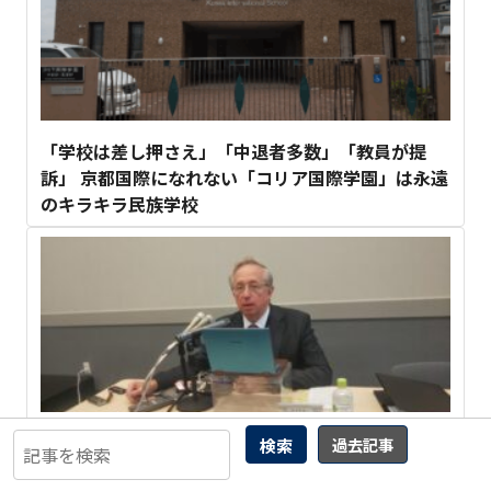
「学校は差し押さえ」「中退者多数」「教員が提
訴」 京都国際になれない「コリア国際学園」は永遠
のキラキラ民族学校
【ウクライナ情勢】ミハイル・ガルージン駐ロ大使
検索
過去記事
が 語った「特別軍事作戦」講演録
4