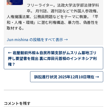
フリーライター。法政大学法学部法律学科
卒。 月刊誌、週刊誌などで外国人参政権、
人権擁護法案、公務員問題などをテーマに執筆。「平
和・人権・環境」に潜む利権構造、暴力性、偽善性を
取材する。
Jun mishina の投稿をすべて表示
→
←
岩屋毅前外相＆自民杵築支部がムスリム墓地ゴリ
押し要望書を提出 裏に岸田元首相のインドネシア利
権？
訴訟進行状況 2025年12月10日現在
→
コメントを残す