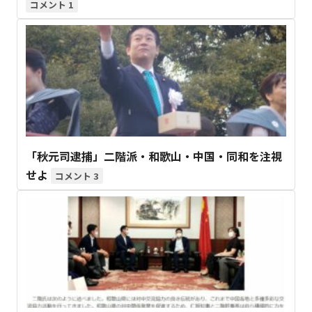
1
「秋元司逮捕」二階派・和歌山・中国・同和を注視
せよ
3