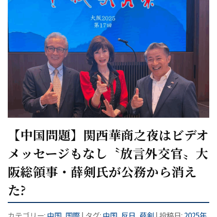
【中国問題】関西華商之夜はビデオ
メッセージもなし〝放言外交官〟大
阪総領事・薛剣氏が公務から消え
た?
カテゴリー:
中国
,
国際
| タグ:
中国
,
反日
,
薛剣
| 投稿日:
2025年