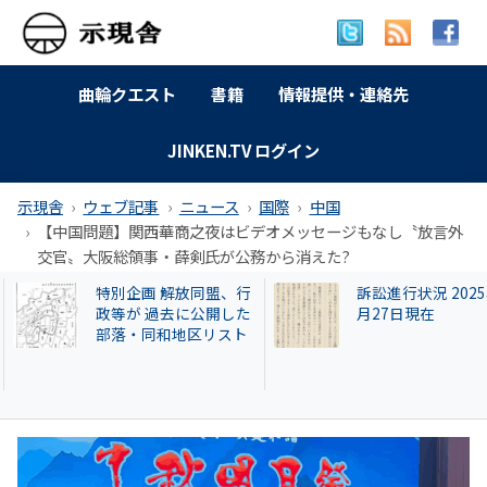
曲輪クエスト
書籍
情報提供・連絡先
JINKEN.TV ログイン
示現舎
ウェブ記事
ニュース
国際
中国
【中国問題】関西華商之夜はビデオメッセージもなし〝放言外
交官〟大阪総領事・薛剣氏が公務から消えた?
特別企画 解放同盟、行
訴訟進行状況 2025
政等が 過去に公開した
月27日現在
部落・同和地区リスト