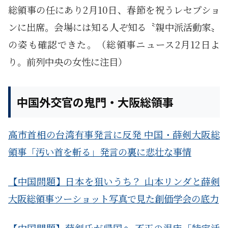
総領事の任にあり2月10日、春節を祝うレセプショ
ンに出席。会場には知る人ぞ知る〝親中派活動家〟
の姿も確認できた。（総領事ニュース2月12日よ
り。前列中央の女性に注目）
中国外交官の鬼門・大阪総領事
高市首相の台湾有事発言に反発 中国・薛剣大阪総
領事「汚い首を斬る」発言の裏に悲壮な事情
【中国問題】日本を狙いうち？ 山本リンダと薛剣
大阪総領事ツーショット写真で見た創価学会の底力
【中国問題】薛剣氏が帰国へ 不正の温床「特定活