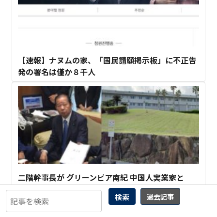
【速報】ナヌムの家、「国民請願掲示板」に不正告
発の署名は僅か８千人
二階幹事長が グリーンピア南紀 中国人実業家と
「コロナ」でつながっていた！
検索
過去記事