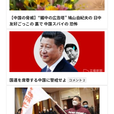
【中国の脅威】“媚中の広告塔” 鳩山由紀夫の 日中
友好ごっこの 裏で 中国スパイの 恐怖
国連を席巻する中国に警戒せよ
2