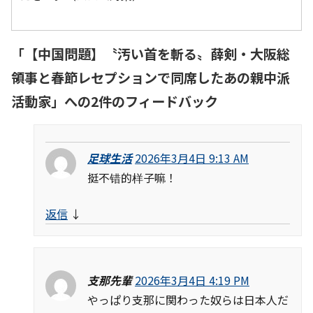
「
【中国問題】〝汚い首を斬る〟薛剣・大阪総
領事と春節レセプションで同席したあの親中派
活動家
」への2件のフィードバック
足球生活
2026年3月4日 9:13 AM
挺不错的样子嘛！
返信
↓
支那先輩
2026年3月4日 4:19 PM
やっぱり支那に関わった奴らは日本人だ