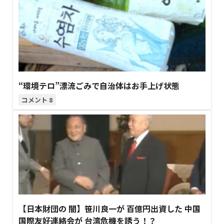
“環境テロ”漂流ごみで自治体はお手上げ状態
8
【日本財団の 闇】笹川良一が 百億円出資した 中国
国際友好連絡会が 台湾危機を誘う！？