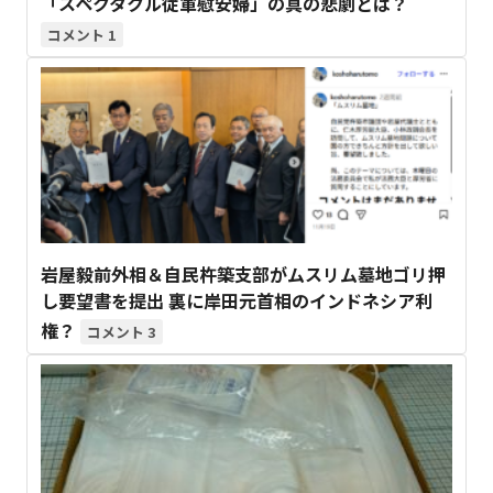
「スペクタクル従軍慰安婦」の真の悲劇とは？
1
岩屋毅前外相＆自民杵築支部がムスリム墓地ゴリ押
し要望書を提出 裏に岸田元首相のインドネシア利
権？
3