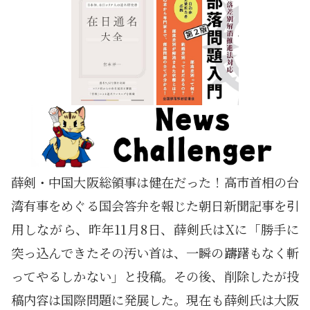
薛剣・中国大阪総領事は健在だった！高市首相の台
湾有事をめぐる国会答弁を報じた朝日新聞記事を引
用しながら、昨年11月8日、薛剣氏はXに「勝手に
突っ込んできたその汚い首は、一瞬の躊躇もなく斬
ってやるしかない」と投稿。その後、削除したが投
稿内容は国際問題に発展した。現在も薛剣氏は大阪