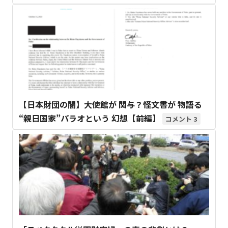
【日本財団の闇】大使館が 関与？怪文書が 物語る
“親日国家”パラオという 幻想【前編】
3