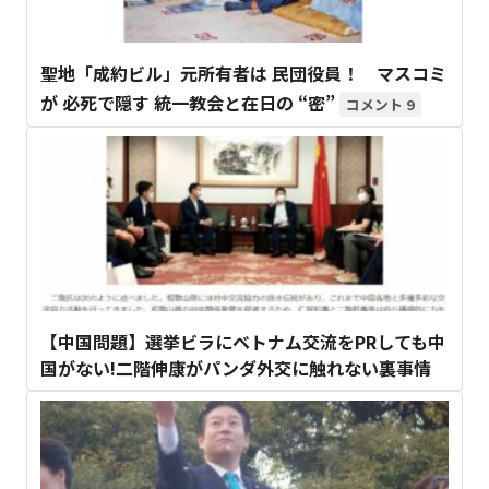
聖地「成約ビル」元所有者は 民団役員！ マスコミ
が 必死で隠す 統一教会と在日の “密”
9
【中国問題】選挙ビラにベトナム交流をPRしても中
国がない!二階伸康がパンダ外交に触れない裏事情