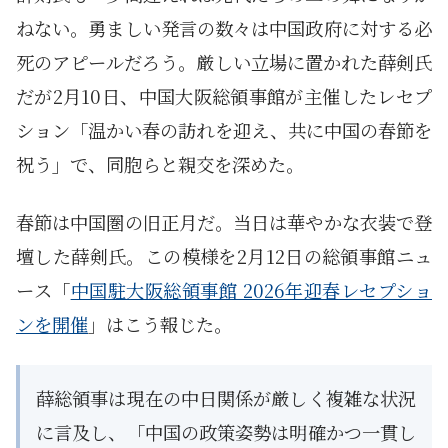
ねない。勇ましい発言の数々は中国政府に対する必
死のアピールだろう。厳しい立場に置かれた薛剣氏
だが2月10日、中国大阪総領事館が主催したレセプ
ション「温かい春の訪れを迎え、共に中国の春節を
祝う」で、同胞らと親交を深めた。
春節は中国圏の旧正月だ。当日は華やかな衣装で登
壇した薛剣氏。この模様を2月12日の総領事館ニュ
ース「
中国駐大阪総領事館 2026年迎春レセプショ
ンを開催
」はこう報じた。
薛総領事は現在の中日関係が厳しく複雑な状況
に言及し、「中国の政策姿勢は明確かつ一貫し