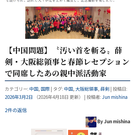
【中国問題】〝汚い首を斬る〟薛
剣・大阪総領事と春節レセプション
で同席したあの親中派活動家
カテゴリー:
中国
,
国際
| タグ:
中国
,
大阪総領事
,
薛剣
| 投稿日:
2026年3月2日
（
2026年4月18日
更新）
|
投稿者:
Jun mishina
2件の返信
By Jun mishina