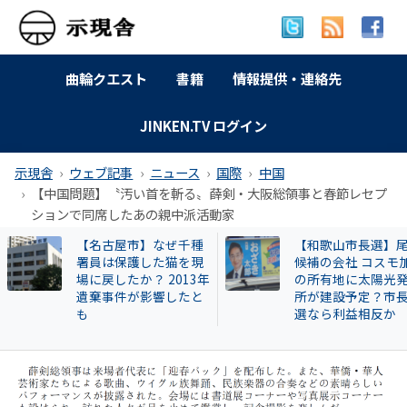
曲輪クエスト
書籍
情報提供・連絡先
JINKEN.TV ログイン
示現舎
ウェブ記事
ニュース
国際
中国
【中国問題】〝汚い首を斬る〟薛剣・大阪総領事と春節レセプ
ションで同席したあの親中派活動家
【和歌山市長選】尾崎
特別企画 解放同盟
候補の会社 コスモ加太
政等が 過去に公開
の所有地に太陽光発電
部落・同和地区リ
所が建設予定？市長当
選なら利益相反か