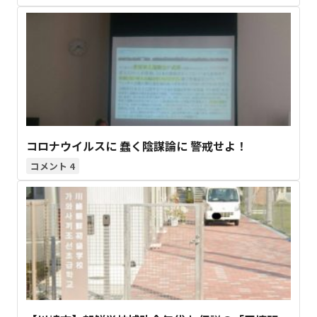
コロナウイルスに 蠢く陰謀論に 警戒せよ！
4