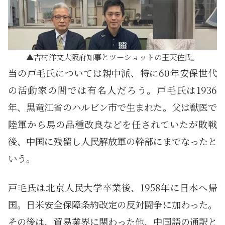
吉村洋文大阪府知事とツーショットの王天佐氏。
当の戸毛氏については親中派、特に60年安保世代
の活動家の間では有名人だろう。戸毛氏は1936
年、黒竜江省のハルビン市で生まれた。父は獣医で
陸軍から馬の品種改良などを任されていたが敗戦
後、中国に残留し人民解放軍の幹部にまでなったと
いう。
戸毛氏は北京人民大学卒業後、1958年に日本へ帰
国。日米安全保障条約改定の反対闘争に加わった。
その後は、貿易業界に関わった他、中国語の通訳と