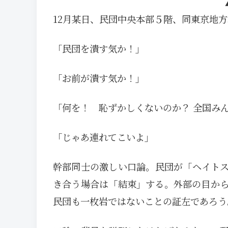
12月某日、民団中央本部５階、同東京地
「民団を潰す気か！」
「お前が潰す気か！」
「何を！ 恥ずかしくないのか？ 全国み
「じゃあ連れてこいよ」
幹部同士の激しい口論。民団が「ヘイト
き合う場合は「結束」する。外部の目か
民団も一枚岩ではないことの証左であろう