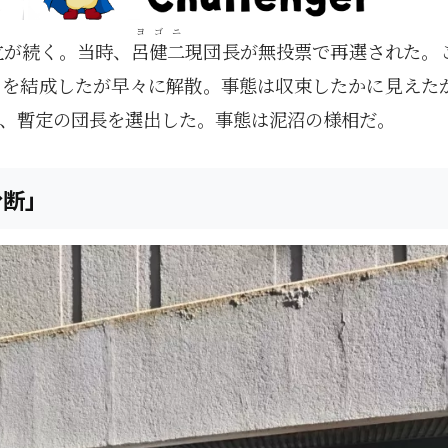
ヨゴニ
立が続く。当時、
呂健二
現団長が無投票で再選された。
」を結成したが早々に解散。事態は収束したかに見えた
し、暫定の団長を選出した。事態は泥沼の様相だ。
分断」