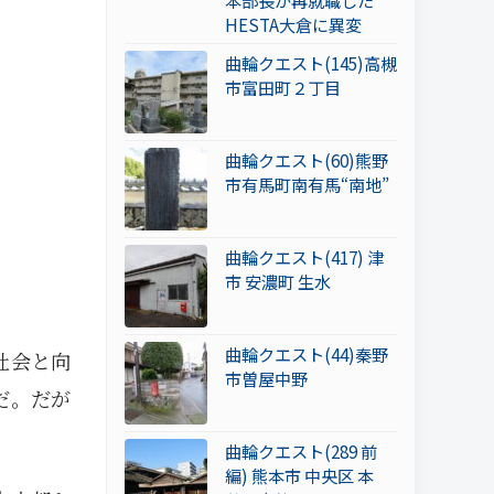
本部長が再就職した
HESTA大倉に異変
曲輪クエスト(145)高槻
市富田町２丁目
曲輪クエスト(60)熊野
市有馬町南有馬“南地”
曲輪クエスト(417) 津
市 安濃町 生水
曲輪クエスト(44)秦野
社会と向
市曽屋中野
だ。だが
曲輪クエスト(289 前
編) 熊本市 中央区 本