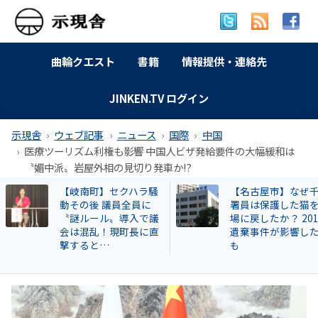
曲輪クエスト
書籍
情報提供・連絡先
JINKEN.TV ログイン
示現舎
ウェブ記事
ニュース
国際
中国
医療ツーリズム利権も影響 中国人ビザ発給要件の大幅緩和は
〝媚中派〟岩屋外相の見切り発車か!?
【名古屋市】なぜ千種
【和歌山自民】世
署員は保護した猫を現
成氏が復党で 保守
場に戻したか？ 2013年
の和歌山市長選に
遺棄事件が影響したと
響 ！世耕派・尾崎
も
県議が有力候補へ