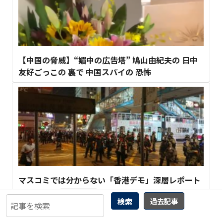
【中国の脅威】“媚中の広告塔” 鳩山由紀夫の 日中
友好ごっこの 裏で 中国スパイの 恐怖
マスコミでは分からない「香港デモ」深層レポート
（基礎編）
2
検索
過去記事