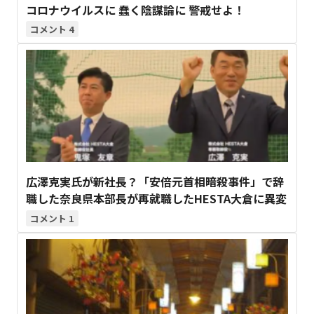
コロナウイルスに 蠢く陰謀論に 警戒せよ！
4
広澤克実氏が新社長？「安倍元首相暗殺事件」で辞
職した奈良県本部長が再就職したHESTA大倉に異変
1