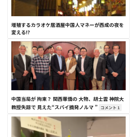
増殖するカラオケ居酒屋中国人マネーが西成の夜を
変える!?
中国当局が 拘束？ 関西華僑の 大物、胡士雲 神院大
教授失踪で 見えた“スパイ摘発ノルマ ”
1