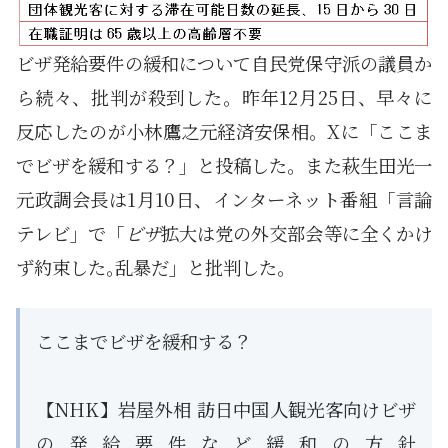
ビザ発給要件の緩和について自民党保守派の議員か
ら続々、批判が殺到した。昨年12月25日、早々に
反応したのが小林鷹之元経済安保相。Xに「ここま
でビザを緩和する？」と投稿した。また萩生田光一
元政調会長は1月10日、インターネット番組「言論
テレビ」で「
ビザ
拡大は党の外交部会等に全くかけ
ず約束した｡乱暴だ」と批判した。
ここまでビザを緩和する？
【NHK】岩屋外相 訪日中国人観光客向けビザ
の発給要件など緩和の方針