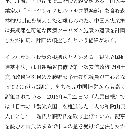
年、北海道・伊達市で二階氏と親交がある中国人実
業家が「トーヤレイクヒルゴルフ倶楽部」を含む森
林約900haを購入したと報じられた。中国人実業家
は長期滞在可能な医療ツーリズム施設の建設を計画
したが結局、計画は頓挫したという経緯がある。
インバウンド政策の根拠法ともいえる「観光立国推
進基本法」は旧運輸省官僚で第一次安倍政権で国土
交通政務官を務めた藤野公孝元参院議員が中心とな
って2006年に制定。もちろん中国陣営からも高く
評価されている。2015年4月22日の『人民日報』で
は「日本の「観光立国」を推進した二人の和歌山県
人」として二階氏と藤野氏を取り上げている。記事
を読むと両氏はまるで中国の意を受けて立法したか