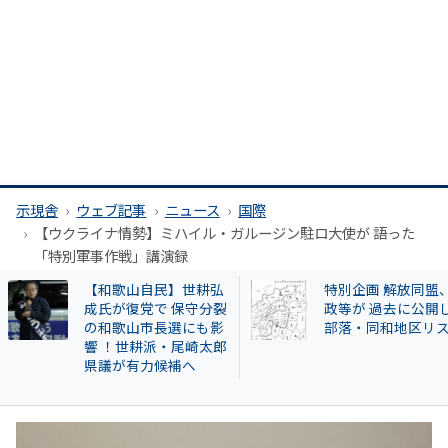
示現舎
ウェブ記事
ニュース
国際
【ウクライナ情勢】ミハイル・ガルージン駐ロ大使が 語った
「特別軍事作戦」講演録
【和歌山自民】世耕弘
特別企画 解放同盟
成氏が復党で 保守分裂
政等が 過去に公開
の和歌山市長選にも影
部落・同和地区リ
響 ！世耕派・尾崎太郎
県議が有力候補へ