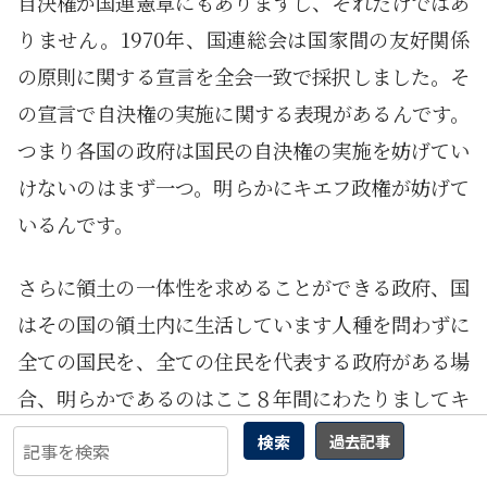
自決権が国連憲章にもありますし、それだけではあ
りません。1970年、国連総会は国家間の友好関係
の原則に関する宣言を全会一致で採択しました。そ
の宣言で自決権の実施に関する表現があるんです。
つまり各国の政府は国民の自決権の実施を妨げてい
けないのはまず一つ。明らかにキエフ政権が妨げて
いるんです。
さらに領土の一体性を求めることができる政府、国
はその国の領土内に生活しています人種を問わずに
全ての国民を、全ての住民を代表する政府がある場
合、明らかであるのはここ８年間にわたりましてキ
エフ政権がロシア系住民の人権蹂躙、殺害、威嚇、
検索
過去記事
ジェノサイド政策を行っている、つまりここ少なく