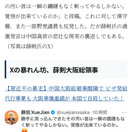
の汚い首は一瞬の躊躇もなく斬ってやるしかない。
覚悟が出来ているのか」と投稿。これに対して保守
層、また一部野党議員も反発した。だが薛剣氏の過
激発言は中国高官の悲壮な現実の裏返しでもある。
（写真は薛剣氏のX）
Xの暴れん坊、薛剣大阪総領事
【習近平の暴走】中国大阪総領事館隣で ビザ発給
代行事業も 大阪華僑重鎮が 本国で自殺していた！