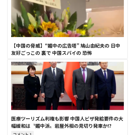
【中国の脅威】“媚中の広告塔” 鳩山由紀夫の 日中
友好ごっこの 裏で 中国スパイの 恐怖
医療ツーリズム利権も影響 中国人ビザ発給要件の大
幅緩和は〝媚中派〟岩屋外相の見切り発車か!?
1