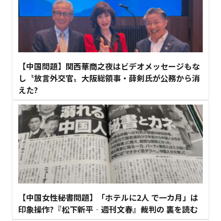
【中国問題】関西華商之夜はビデオメッセージもな
し〝放言外交官〟大阪総領事・薛剣氏が公務から消
えた?
【中国女性秘書問題】「ホテルに2人 で一カ月」は
印象操作?『松下新平‐週刊文春』裁判の 裏を読む