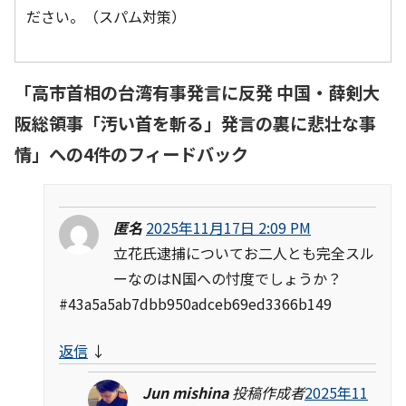
ださい。（スパム対策）
「
高市首相の台湾有事発言に反発 中国・薛剣大
阪総領事「汚い首を斬る」発言の裏に悲壮な事
情
」への4件のフィードバック
匿名
2025年11月17日 2:09 PM
立花氏逮捕についてお二人とも完全スル
ーなのはN国への忖度でしょうか？
#43a5a5ab7dbb950adceb69ed3366b149
返信
↓
Jun mishina
投稿作成者
2025年11