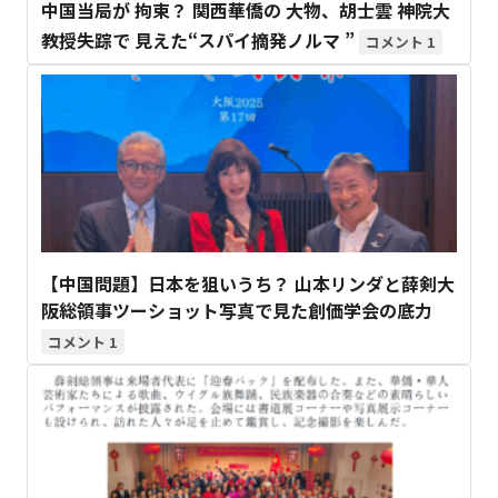
中国当局が 拘束？ 関西華僑の 大物、胡士雲 神院大
教授失踪で 見えた“スパイ摘発ノルマ ”
1
【中国問題】日本を狙いうち？ 山本リンダと薛剣大
阪総領事ツーショット写真で見た創価学会の底力
1