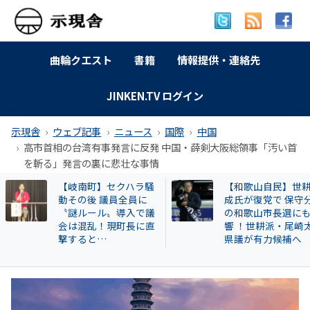
曲輪クエスト
書籍
情報提供・連絡先
JINKEN.TV ログイン
示現舎
ウェブ記事
ニュース
国際
中国
高市首相の台湾有事発言に反発 中国・薛剣大阪総領事「汚い首
を斬る」発言の裏に悲壮な事情
【和歌山自民】世耕弘
特別企画 解放同盟
成氏が復党で 保守分裂
政等が 過去に公開
の和歌山市長選にも影
部落・同和地区リ
響 ！世耕派・尾崎太郎
県議が有力候補へ