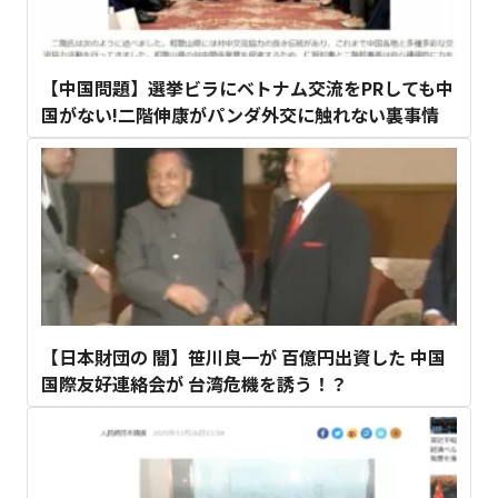
【中国問題】選挙ビラにベトナム交流をPRしても中
国がない!二階伸康がパンダ外交に触れない裏事情
【日本財団の 闇】笹川良一が 百億円出資した 中国
国際友好連絡会が 台湾危機を誘う！？