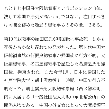
もともと中国駐大阪総領事というポジション自体、
決して本国で序列が高いわけではない。注目すべき
は同職を務めた過去の総領事らのその後、である。
第10代総領事の羅田広氏が帰国後に事故死。しかも
死後からかなり遅れての発表だった。第14代中国大
阪総領事館の何振良総領事が帰国後に行方不明。大
阪副総領事、名古屋総領事を歴任した葛廣彪氏も帰
国後、拘束された。また今年1月、日本に帰国した
神戸学院大学・胡士雲教授も一時期、中国で行方不
明だった。胡士雲氏も大阪総領事館（西区靱本町）
内に入居する「一般社団法人大阪中華北幇公所」の
関係人物である。中国の外交官にとって大阪総領事