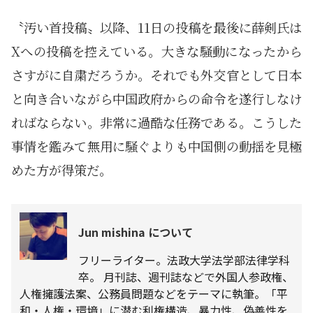
〝汚い首投稿〟以降、11日の投稿を最後に薛剣氏は
Xへの投稿を控えている。大きな騒動になったから
さすがに自粛だろうか。それでも外交官として日本
と向き合いながら中国政府からの命令を遂行しなけ
ればならない。非常に過酷な任務である。こうした
事情を鑑みて無用に騒ぐよりも中国側の動揺を見極
めた方が得策だ。
Jun mishina について
フリーライター。法政大学法学部法律学科
卒。 月刊誌、週刊誌などで外国人参政権、
人権擁護法案、公務員問題などをテーマに執筆。「平
和・人権・環境」に潜む利権構造、暴力性、偽善性を