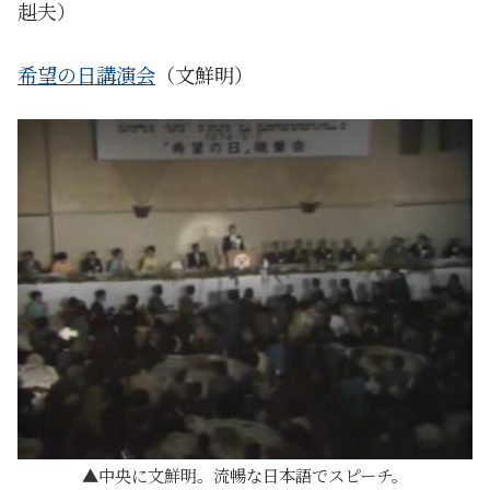
赳夫）
希望の日講演会
（文鮮明）
中央に文鮮明。流暢な日本語でスピーチ。