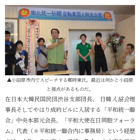
小田原市内でスピーチする鄭時東氏。最近は何かと小田原
と接点があるものだ。
在日本大韓民国民団渋谷支部団長、 日韓
人協会
理
事長そしてやはり成約ビルに入居する「平和統一聯
合」中央本部元会長、「平和大使在日同胞フォーラ
ム」代表（＊平和統一聯合内に事務局）という経歴