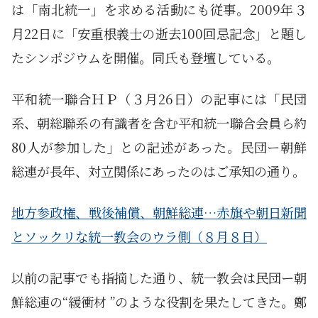
は「南北統一」を求める活動にも従事。2009年３
月22日に「安重根義士の逝去100回忌記念」と題し
たシンポジウムを開催。同氏も登壇している。
平和統一聯合ＨＰ（３月26日）の記事には「民団
系、朝総聯系の有識者を含む平和統一聯合会員ら約
80人が参加した」との記述があった。民団ー朝鮮
総連が長年、対立関係にあったのはご承知の通り。
地方参政権、戦後補償、朝鮮総連…赤旗や朝日新聞
とソックリな統一教会のウラ側（８月８日）
以前の記事でも指摘した通り、統一教会は民団ー朝
鮮総連の“緩衝材 ”のような役割を果たしてきた。鄭