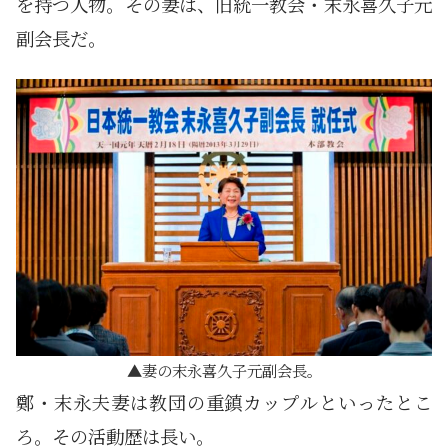
を持つ人物。その妻は、旧統一教会・末永喜久子元
副会長だ。
妻の末永喜久子元副会長。
鄭・末永夫妻は教団の重鎮カップルといったとこ
ろ。その活動歴は長い。