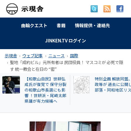
曲輪クエスト
書籍
情報提供・連絡先
JINKEN.TV ログイン
示現舎
ウェブ記事
ニュース
国際
聖地「成約ビル」元所有者は 民団役員！ マスコミが 必死で隠
す 統一教会と在日の “密”
【和歌山自民】世耕弘
特別企画 解放同盟
成氏が復党で 保守分裂
政等が 過去に公開
の和歌山市長選にも影
部落・同和地区リ
響 ！世耕派・尾崎太郎
県議が有力候補へ