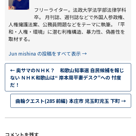
フリーライター。法政大学法学部法律学科
卒。 月刊誌、週刊誌などで外国人参政権、
人権擁護法案、公務員問題などをテーマに執筆。「平
和・人権・環境」に潜む利権構造、暴力性、偽善性を
取材する。
Jun mishina の投稿をすべて表示
→
←
奥サマのＮＨＫ？ 和歌山知事選 自民候補を報じ
ない ＮＨＫ和歌山は“ 岸本周平妻デスク”への 忖度
だ！
曲輪クエスト(285 前編) 本庄市 児玉町児玉 下町
→
コメントを残す