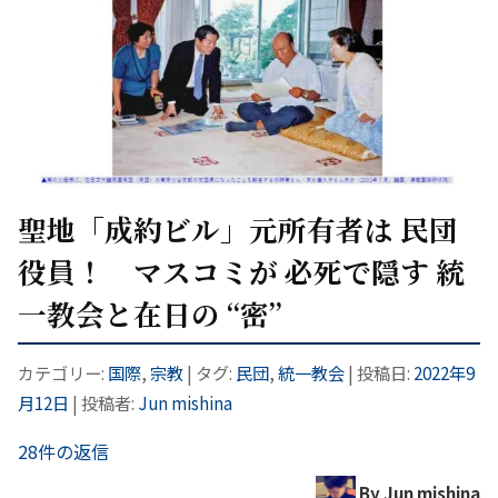
聖地「成約ビル」元所有者は 民団
役員！ マスコミが 必死で隠す 統
一教会と在日の “密”
カテゴリー:
国際
,
宗教
| タグ:
民団
,
統一教会
| 投稿日:
2022年9
月12日
|
投稿者:
Jun mishina
28件の返信
By Jun mishina