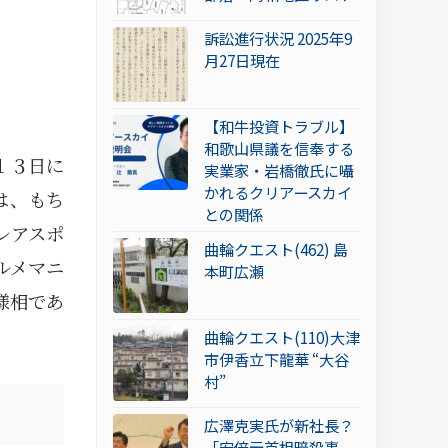
訴訟進行状況 2025年9
月27日現在
【和牛投資トラブル】
和歌山県議を信奉する
１３日に
実業家・岩橋徹氏に囁
かれるクリアースカイ
は、もち
との関係
レアスポ
曲輪クエスト(462) 島
ルメマニ
本町広瀬
様相であ
曲輪クエスト(110)大津
市伊香立下龍華 “大谷
村”
広澤克実氏が新社長？
「安倍元首相暗殺事