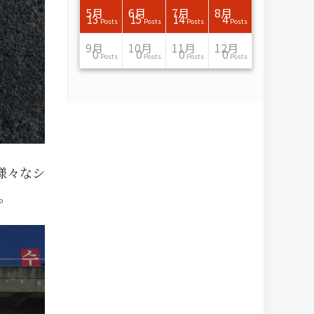
7月
7月
7月
7月
7月
7月
7月
7月
7月
7月
7月
7月
7月
7月
7月
7月
8月
8月
8月
8月
8月
8月
8月
8月
8月
8月
8月
8月
8月
8月
8月
8月
5月
6月
7月
8月
15
16
13
16
15
12
15
13
13
13
0
0
0
2
0
0
13
14
10
11
12
10
11
14
7
9
0
0
0
0
4
0
13
15
14
4
Posts
Posts
Posts
Posts
Posts
Posts
Posts
Posts
Posts
Posts
Posts
Posts
Posts
Posts
Posts
Posts
Posts
Posts
Posts
Posts
Posts
Posts
Posts
Posts
Posts
Posts
Posts
Posts
Posts
Posts
Posts
Posts
Posts
Posts
Posts
Posts
11月
11月
11月
11月
11月
11月
11月
11月
11月
11月
11月
11月
11月
11月
11月
11月
12月
12月
12月
12月
12月
12月
12月
12月
12月
12月
12月
12月
12月
12月
12月
12月
9月
10月
11月
12月
13
16
13
13
13
13
14
13
13
13
4
0
2
6
0
1
12
17
14
11
12
12
13
12
10
9
9
0
0
0
1
1
0
0
0
0
Posts
Posts
Posts
Posts
Posts
Posts
Posts
Posts
Posts
Posts
Posts
Posts
Posts
Posts
Posts
Post
Posts
Posts
Posts
Posts
Posts
Posts
Posts
Posts
Posts
Posts
Posts
Posts
Posts
Posts
Post
Post
Posts
Posts
Posts
Posts
様々なシ
。