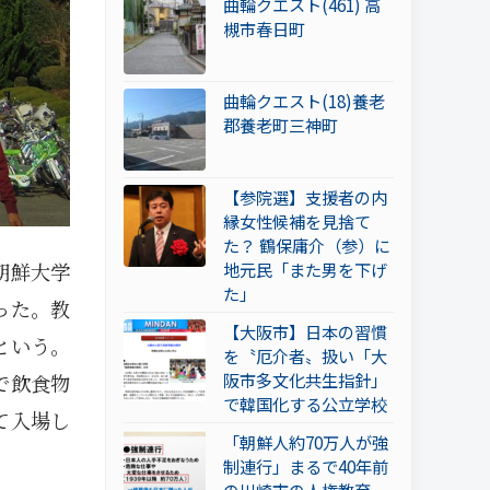
曲輪クエスト(461) 高
槻市春日町
曲輪クエスト(18)養老
郡養老町三神町
【参院選】支援者の内
縁女性候補を見捨て
た？ 鶴保庸介（参）に
朝鮮大学
地元民「また男を下げ
た」
った。教
【大阪市】日本の習慣
という。
を〝厄介者〟扱い「大
阪市多文化共生指針」
で飲食物
で韓国化する公立学校
て入場し
「朝鮮人約70万人が強
制連行」まるで40年前