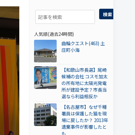
検索
人気順(過去24時間)
曲輪クエスト(463) 土
庄町小海
【和歌山市長選】尾崎
候補の会社 コスモ加太
の所有地に太陽光発電
所が建設予定？市長当
選なら利益相反か
【名古屋市】なぜ千種
署員は保護した猫を現
場に戻したか？ 2013年
遺棄事件が影響したと
も