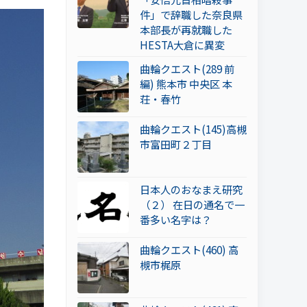
件」で辞職した奈良県
本部長が再就職した
HESTA大倉に異変
曲輪クエスト(289 前
編) 熊本市 中央区 本
荘・春竹
曲輪クエスト(145)高槻
市富田町２丁目
日本人のおなまえ研究
（２） 在日の通名で一
番多い名字は？
曲輪クエスト(460) 高
槻市梶原