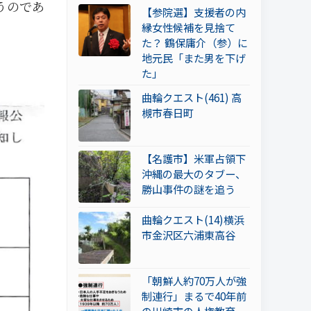
うのであ
【参院選】支援者の内
縁女性候補を見捨て
た？ 鶴保庸介（参）に
地元民「また男を下げ
た」
曲輪クエスト(461) 高
槻市春日町
【名護市】米軍占領下
沖縄の最大のタブー、
勝山事件の謎を追う
曲輪クエスト(14)横浜
市金沢区六浦東高谷
「朝鮮人約70万人が強
制連行」まるで40年前