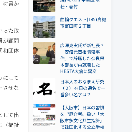
』に書か
荘・春竹
曲輪クエスト(145)高槻
市富田町２丁目
いった政
員が顧問
広澤克実氏が新社長？
同和団体
「安倍元首相暗殺事
件」で辞職した奈良県
本部長が再就職した
HESTA大倉に異変
うにして
日本人のおなまえ研究
ーさせな
（２） 在日の通名で一
番多い名字は？
【大阪市】日本の習慣
を〝厄介者〟扱い「大
として出
阪市多文化共生指針」
は（福祉
で韓国化する公立学校