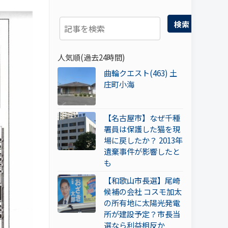
検索
人気順(過去24時間)
曲輪クエスト(463) 土
庄町小海
【名古屋市】なぜ千種
署員は保護した猫を現
場に戻したか？ 2013年
遺棄事件が影響したと
も
【和歌山市長選】尾崎
候補の会社 コスモ加太
の所有地に太陽光発電
所が建設予定？市長当
選なら利益相反か