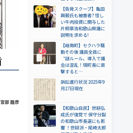
【告発スクープ】亀田
興毅氏も被害者? 怪し
い牛肉投資に関与した
片桐章浩和歌山県議に
説明を求める!
【岐南町】セクハラ騒
動その後 議員全員に
盾
〝謎ルール〟導入で議
会は混乱！現町長に直
撃すると…
訴訟進行状況 2025年9
月27日現在
 宮部 龍彦
【和歌山自民】世耕弘
成氏が復党で 保守分裂
の和歌山市長選にも影
響 ！世耕派・尾崎太郎