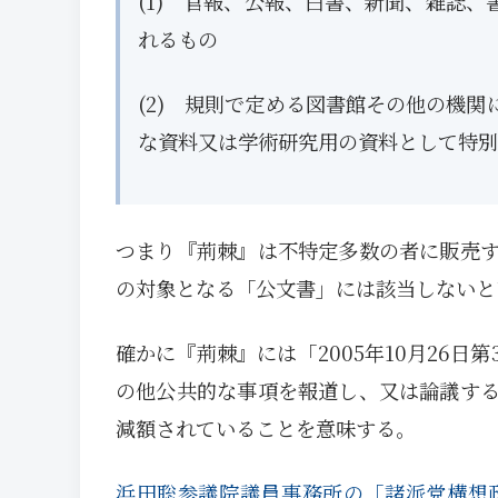
(1) 官報、公報、白書、新聞、雑誌
れるもの
(2) 規則で定める図書館その他の機
な資料又は学術研究用の資料として特別
つまり『荊棘』は不特定多数の者に販売
の対象となる「公文書」には該当しないと
確かに『荊棘』には「2005年10月26
の他公共的な事項を報道し、又は論議す
減額されていることを意味する。
浜田聡参議院議員事務所の「諸派党構想