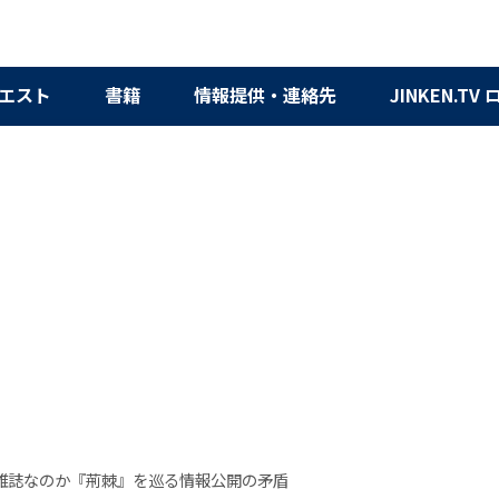
エスト
書籍
情報提供・連絡先
JINKEN.TV
雑誌なのか『荊棘』を巡る情報公開の矛盾