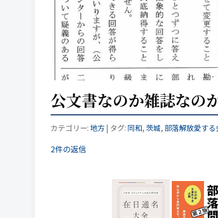
公文書なのか雑誌なの
カテゴリー:
地方
| タグ:
同和
,
茨城
,
部落解放愛する
2件の返信