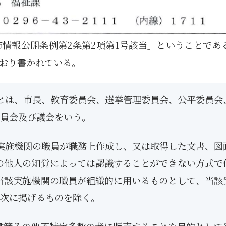
情報公開条例第2条第2項第1号該当」ということであ
おり書かれている。
とは、市長、教育委員会、選挙管理委員会、公平委員会
員会及び議会をいう。
実施機関の職員が職務上作成し、又は取得した文書、図
の他人の知覚によっては認識することができない方式で
当該実施機関の職員が組織的に用いるものとして、当該
次に掲げるものを除く。
1月
1月
1月
1月
1月
1月
1月
1月
1月
1月
1月
1月
1月
1月
1月
1月
2月
2月
2月
2月
2月
2月
2月
2月
2月
2月
2月
2月
2月
2月
2月
2月
13
12
13
11
11
12
11
10
11
9
0
0
0
0
0
1
13
12
14
12
14
13
12
12
11
13
0
2
3
0
0
1
Posts
Posts
Posts
Posts
Posts
Posts
Posts
Posts
Posts
Posts
Posts
Posts
Posts
Posts
Posts
Post
Posts
Posts
Posts
Posts
Posts
Posts
Posts
Posts
Posts
Posts
Posts
Posts
Posts
Posts
Posts
Post