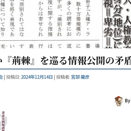
か『荊棘』を巡る情報公開の矛
会
| 投稿日:
2024年12月14日
|
投稿者:
宮部 龍彦
By