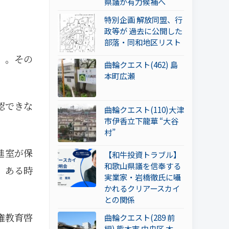
県議が有力候補へ
特別企画 解放同盟、行
政等が 過去に公開した
部落・同和地区リスト
』。その
曲輪クエスト(462) 島
本町広瀬
認できな
曲輪クエスト(110)大津
市伊香立下龍華 “大谷
村”
進室が保
【和牛投資トラブル】
和歌山県議を信奉する
。ある時
実業家・岩橋徹氏に囁
かれるクリアースカイ
との関係
権教育啓
曲輪クエスト(289 前
編) 熊本市 中央区 本