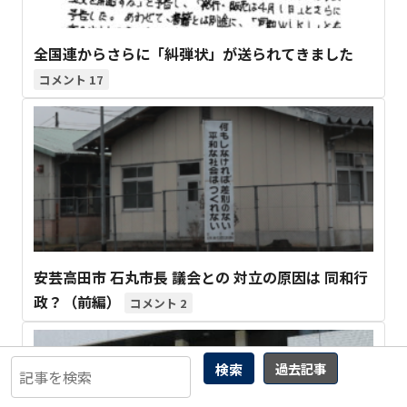
全国連からさらに「糾弾状」が送られてきました
17
安芸高田市 石丸市長 議会との 対立の原因は 同和行
政？（前編）
2
検索
過去記事