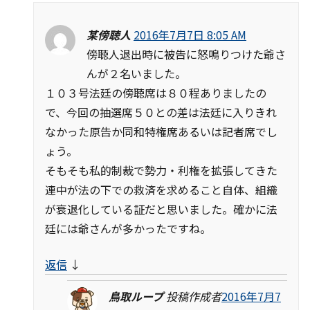
某傍聴人
2016年7月7日 8:05 AM
傍聴人退出時に被告に怒鳴りつけた爺さ
んが２名いました。
１０３号法廷の傍聴席は８０程ありましたの
で、今回の抽選席５０との差は法廷に入りきれ
なかった原告か同和特権席あるいは記者席でし
ょう。
そもそも私的制裁で勢力・利権を拡張してきた
連中が法の下での救済を求めること自体、組織
が衰退化している証だと思いました。確かに法
廷には爺さんが多かったですね。
返信
↓
鳥取ループ
投稿作成者
2016年7月7