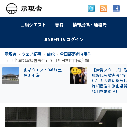
曲輪クエスト
書籍
情報提供・連絡先
JINKEN.TV ログイン
示現舎
ウェブ記事
論説
全国部落調査事件
「全国部落調査事件」７月５日初回口頭弁論
【告発スクープ】亀田
【交野市㉔】検証!
興毅氏も被害者? 怪し
景決起集会 パワハ
い牛肉投資に関与した
題の市長答弁で名
片桐章浩和歌山県議に
れた体育協会役員
説明を求める!
ぜか応援演説