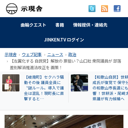
曲輪クエスト
書籍
情報提供・連絡先
JINKEN.TV ログイン
示現舎
ウェブ記事
ニュース
政治
【左翼化する 自民党】解放の 票狙い？山口壯 衆院議員が 部落
差別解消推進法改正を 画策！
【和歌山自民】世耕弘
【告発スクープ】
成氏が復党で 保守分裂
興毅氏も被害者? 怪
の和歌山市長選にも影
い牛肉投資に関与
響 ！世耕派・尾崎太郎
片桐章浩和歌山県
県議が有力候補へ
説明を求める!