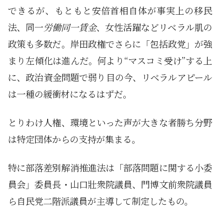
できるが、もともと安倍首相自体が事実上の移民
法、同一
労働同一賃金
、女性活躍などリベラル肌の
政策も多数だ。岸田政権でさらに「包括政党」が強
まり左傾化は進んだ。何より“マスコミ受け”する上
に、政治資金問題で弱り目の今、リベラルアピール
は一種の緩衝材になるはずだ。
とりわけ人権、環境といった声が大きな者勝ち分野
は特定団体からの支持が集まる。
特に部落差別解消推進法は「部落問題に関する小委
員会」委員長・山口壯衆院議員、門博文前衆院議員
ら自民党二階派議員が主導して制定したもの。