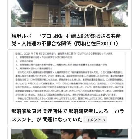
現地ルポ 〝プロ同和〟村﨑太郎が語らざる共産
党・人権連の不都合な関係（同和と在日2011 1）
部落解放同盟 関連団体で 部落研究者による 「ハラ
スメント」が 問題になっていた
3