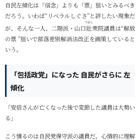
自民左傾化は「信念」よりも「票」狙いとみるべき
だろう。いわば“リベラルしぐさ”と評したい現象だ
つよし
が、そんな一人、二階派・山口
壯
衆院議員は“解放
の票 ”狙いで部落差別解消法改正を画策していると
いう。
「包括政党」になった 自民がさらに 左
傾化
「安倍さんが亡くなった後で変節した議員は大勢い
る」
こう憤るのは自民党保守派の議員だ。心情的に理解