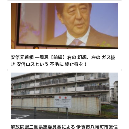
安倍元首相 一周忌【前編】右の 幻想、左の ガス抜
き 安倍ロスという 不毛に 終止符を！
解放同盟三重県連委員長による 伊賀市八幡町市営住