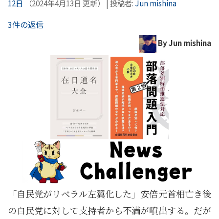
12日
（
2024年4月13日
更新）
|
投稿者:
Jun mishina
3件の返信
By Jun mishina
「自民党がリベラル左翼化した」安倍元首相亡き後
の自民党に対して支持者から不満が噴出する。だが