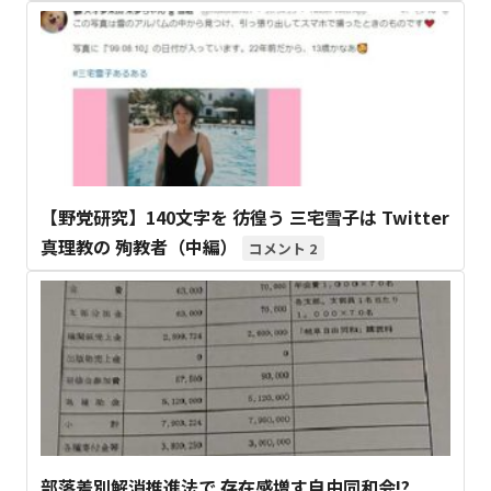
【野党研究】140文字を 彷徨う 三宅雪子は Twitter
真理教の 殉教者（中編）
2
部落差別解消推進法で 存在感増す自由同和会!?