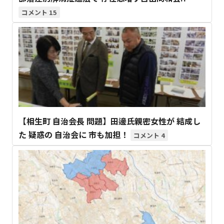
15
【相生町 自治会長 問題】田邊氏親密女性が 結成し
た 疑惑の 自治会に 市も加担！
4