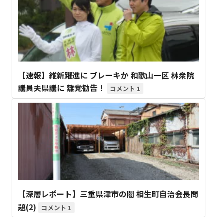
【速報】維新躍進に ブレーキか 和歌山一区 林衆院
議員夫県議に 離党勧告！
1
【深層レポート】三重県津市の闇 相生町自治会長問
題(2)
1