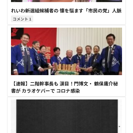
れいわ新選組候補者の 懐を悩ます「市民の党」人脈
1
【速報】二階幹事長も 涙目！門博文・ 鶴保庸介秘
書が カラオケバーで コロナ感染