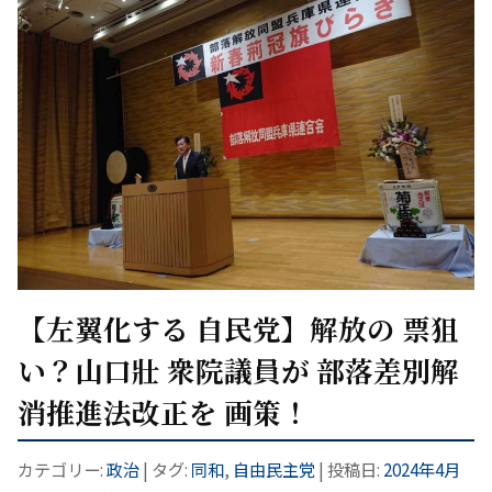
【左翼化する 自民党】解放の 票狙
い？山口壯 衆院議員が 部落差別解
消推進法改正を 画策！
カテゴリー:
政治
| タグ:
同和
,
自由民主党
| 投稿日:
2024年4月