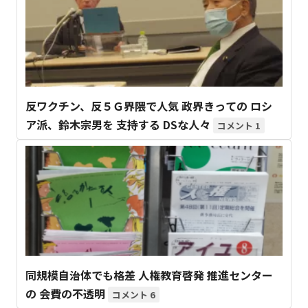
反ワクチン、反５Ｇ界隈で人気 政界きっての ロシ
ア派、鈴木宗男を 支持する DSな人々
1
同規模自治体でも格差 人権教育啓発 推進センター
の 会費の不透明
6