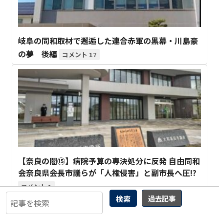
岐阜の同和取材で邂逅した連合赤軍の黒幕・川島豪
の夢 後編
17
【奈良の闇⑮】病院予算の専決処分に反発 自由同和
会奈良県会長市議らが「人権侵害」と副市長へ圧!?
1
検索
過去記事