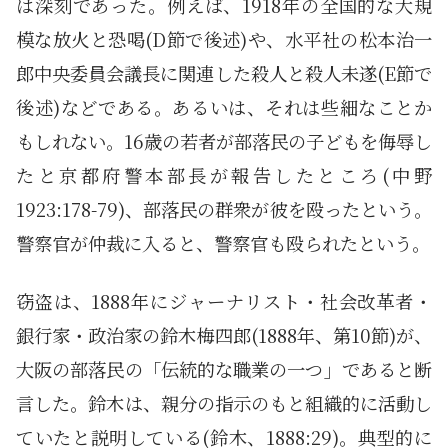
は深刻であった。例えば、1918年の全国的な大規
模な放火と恐喝(D節で後述)や、水平社の松本治一
郎中央委員会議長に関連した殺人と殺人未遂(E節で
後述)などである。あるいは、それは些細なことか
もしれない。16歳の若者が部落民の子どもを侮辱し
たと京都府警本部長が報告したところ(中野
1923:178-79)、部落民の群衆が彼を殴ったという。
警察官が仲裁に入ると、警察官も殴られたという。
窃盗は、1888年にジャーナリスト・社会改革者・
銀行家・政治家の鈴木梅四郎(1888年、第10節)が、
大阪の部落民の「伝統的な職業の一つ」であると断
言した。鈴木は、親分の指示のもと組織的に活動し
ていたと説明している(鈴木、1888:29)。典型的に