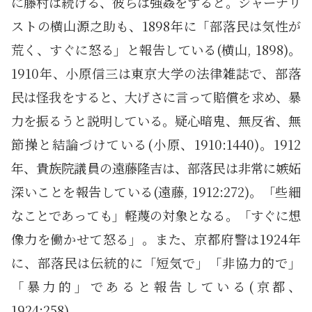
に藤村は続ける、彼らは強姦をすると。ジャーナリ
ストの横山源之助も、1898年に「部落民は気性が
荒く、すぐに怒る」と報告している(横山, 1898)。
1910年、小原信三は東京大学の法律雑誌で、部落
民は怪我をすると、大げさに言って賠償を求め、暴
力を振るうと説明している。疑心暗鬼、無反省、無
節操と結論づけている(小原、1910:1440)。1912
年、貴族院議員の遠藤隆吉は、部落民は非常に嫉妬
深いことを報告している(遠藤, 1912:272)。「些細
なことであっても」軽蔑の対象となる。「すぐに想
像力を働かせて怒る」。また、京都府警は1924年
に、部落民は伝統的に「短気で」「非協力的で」
「暴力的」であると報告している(京都、
1924:258)。