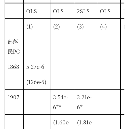
OLS
OLS
2SLS
OLS
2
(1)
(2)
(3)
(4)
(5
部落
民PC
1868
5.27e-6
(126e-5)
1907
3.54e-
3.21e-
6**
6*
(1.60e-
(1.81e-