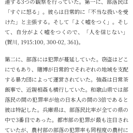
連する3つの観察を行っていた。第一に、部落民は
「すぐに怒る」。彼らは日常的に「不当な扱いを受
けた」と主張する。そして「よく嘘をつく」。そし
て、自分がよく嘘をつくので、「人を信じない」
(賀川, 1915:100, 300-02, 361)。
第二に、部落には犯罪が蔓延していた。窃盗はどこ
にでもあり、賭博が日常的でそれぞれの地域を支配
する暴力団によって運営されていた。強姦は日常茶
飯事で、近親相姦も横行していた。和歌山県では部
落民の間の犯罪率が他の日本人の間の3倍であると
彼は特記した。兵庫県は、部落民比率が全ての県の
中で3番目であった。都市部の犯罪が最も注目され
ていたが、農村部の部落の犯罪率も同程度の農村に