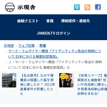
曲輪クエスト
書籍
情報提供・連絡先
JINKEN.TV ログイン
示現舎
ウェブ記事
教養
マーク・ラムザイヤー教授『アイデンティティ政治の発明につ
いて:日本における被差別部落民』
Ｊ・マーク・ラムザイヤー教授『アイデンティティ政治の 発明
について:日本における 被差別部落民』③
【告発スクープ】亀田
【岐南町】セクハ
興毅氏も被害者? 怪し
動その後 議員全員
い牛肉投資に関与した
〝謎ルール〟導入
片桐章浩和歌山県議に
会は混乱！現町長
説明を求める!
撃すると…