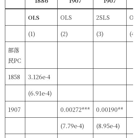
1886
1907
1907
OLS
OLS
2SLS
OL
(1)
(2)
(3)
(4)
部落
民PC
1858
3.126e-4
(6.91e-4)
1907
0.00272***
0.00190**
(7.79e-4)
(8.95e-4)