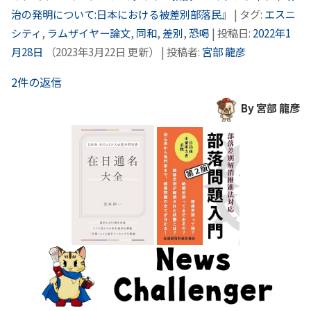
治の発明について:日本における被差別部落民』
| タグ:
エスニ
シティ
,
ラムザイヤー論文
,
同和
,
差別
,
恐喝
| 投稿日:
2022年1
月28日
（
2023年3月22日
更新）
|
投稿者:
宮部 龍彦
2件の返信
By 宮部 龍彦