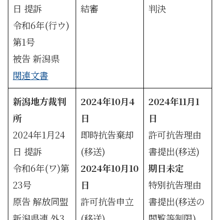
日 提訴
結審
判決
令和6年(行ウ)
第1号
被告 新潟県
関連文書
新潟地方裁判
2024年10月4
2024年11月1
所
日
日
2024年1月24
即時抗告棄却
許可抗告理由
日 提訴
(移送)
書提出(移送)
令和6年(ワ)第
2024年10月10
期日未定
23号
日
特別抗告理由
原告 解放同盟
許可抗告申立
書提出(移送の
新潟県連 外3
(移送)
閲覧等制限)