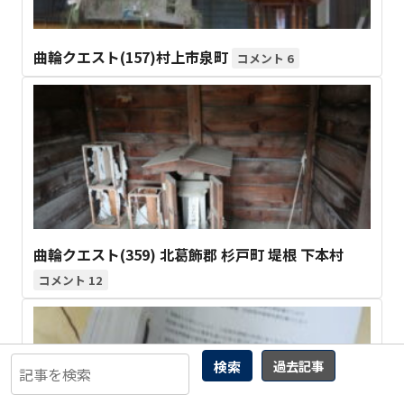
曲輪クエスト(157)村上市泉町
6
曲輪クエスト(359) 北葛飾郡 杉戸町 堤根 下本村
12
検索
過去記事