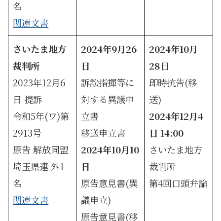
名
関連文書
さいたま地方
2024年9月26
2024年10月
裁判所
日
28日
2023年12月6
訴訟指揮等に
即時抗告(移
日 提訴
対する異議申
送)
令和5年(ワ)第
立書
2024年12月4
2913号
移送申立書
日 14:00
原告 解放同盟
2024年10月10
さいたま地方
埼玉県連 外1
日
裁判所
名
原告意見書(異
第4回口頭弁論
関連文書
議申立)
原告意見書(移