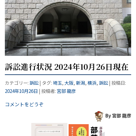
訴訟進行状況 2024年10月26日現在
カテゴリー:
訴訟
| タグ:
埼玉
,
大阪
,
新潟
,
横浜
,
訴訟
| 投稿日:
2024年10月26日
|
投稿者:
宮部 龍彦
コメントをどうぞ
By 宮部 龍彦