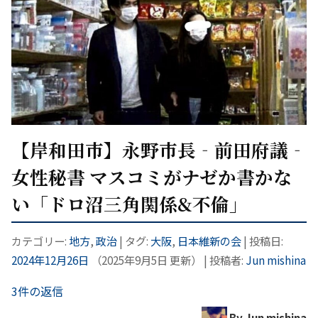
【岸和田市】永野市長‐前田府議‐
女性秘書 マスコミがナゼか書かな
い「ドロ沼三角関係&不倫」
カテゴリー:
地方
,
政治
| タグ:
大阪
,
日本維新の会
| 投稿日:
2024年12月26日
（
2025年9月5日
更新）
|
投稿者:
Jun mishina
3件の返信
By Jun mishina