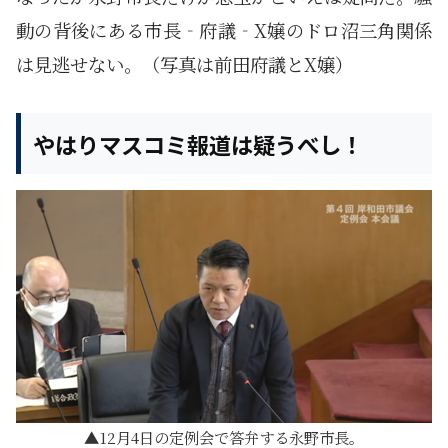
動の背後にある市長‐府議‐X嬢のドロ沼三角関係
は見逃せない。（写真は前田府議とX嬢）
やはりマスコミ報道は疑うべし！
12月4日の定例会で答弁する永野市長。