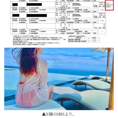
X嬢のSNSより。