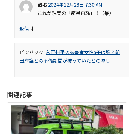
匿名
2024年12月28日 7:30 AM
これが現実の「痴呆自恥」！（呆）
返信
↓
ピンバック:
永野耕平の被害者女性a子は誰？前
田府議との不倫期間が被っていたとの噂も
関連記事