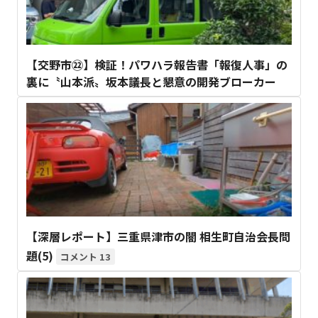
【交野市㉒】検証！パワハラ報告書「報復人事」の
裏に〝山本派〟坂本議長と懇意の開発ブローカー
【深層レポート】三重県津市の闇 相生町自治会長問
題(5)
13