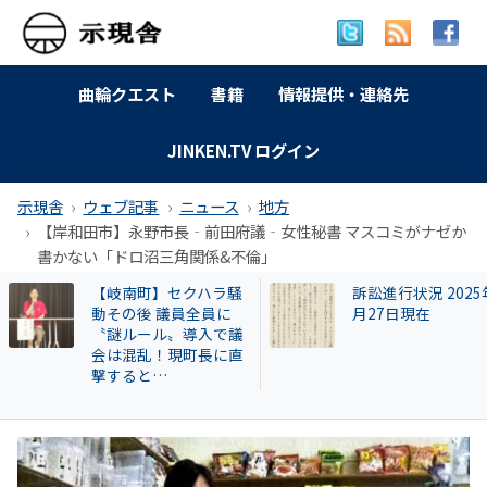
曲輪クエスト
書籍
情報提供・連絡先
JINKEN.TV ログイン
示現舎
ウェブ記事
ニュース
地方
【岸和田市】永野市長‐前田府議‐女性秘書 マスコミがナゼか
書かない「ドロ沼三角関係&不倫」
訴訟進行状況 2025年9
【和歌山自民】世
月27日現在
成氏が復党で 保守
の和歌山市長選に
響 ！世耕派・尾崎
県議が有力候補へ