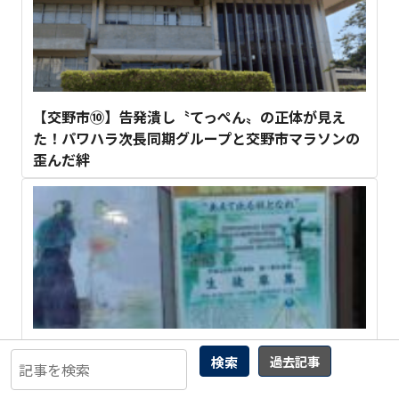
【交野市⑩】告発潰し〝てっぺん〟の正体が見え
た！パワハラ次長同期グループと交野市マラソンの
歪んだ絆
神ってる「森友学園」問題はナニワの豊洲だっ
検索
過去記事
た！？（後編）