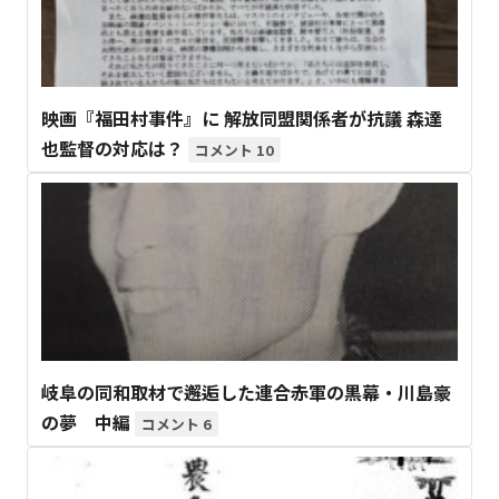
映画『福田村事件』に 解放同盟関係者が抗議 森達
也監督の対応は？
10
岐阜の同和取材で邂逅した連合赤軍の黒幕・川島豪
の夢 中編
6