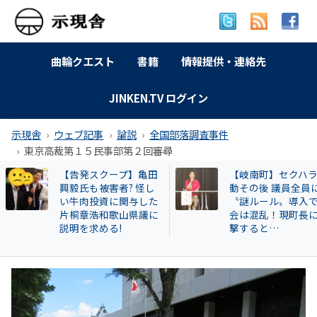
曲輪クエスト
書籍
情報提供・連絡先
JINKEN.TV ログイン
示現舎
ウェブ記事
論説
全国部落調査事件
東京高裁第１５民事部第２回審尋
【岐南町】セクハラ騒
訴訟進行状況 2025
動その後 議員全員に
月27日現在
〝謎ルール〟導入で議
会は混乱！現町長に直
撃すると…