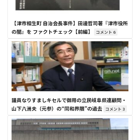
【津市相生町 自治会長事件】田邊哲司著『津市役所
の闇』を ファクトチェック【前編】
6
議員なりすましキセルで御用の立民岐阜県連顧問・
山下八洲夫（元参）の“同和界隈”の過去
3