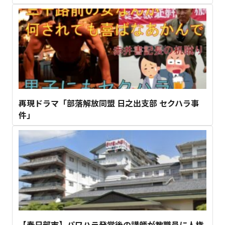
再現ドラマ「部落解放同盟 日之出支部 セクハラ事
件」
【春日部市】パワハラ発覚後の講師が教職員に人権