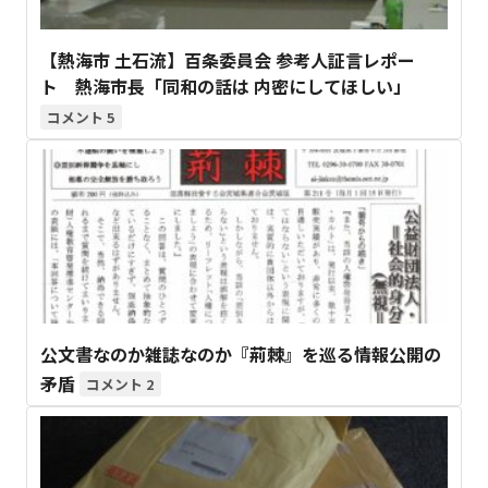
【熱海市 土石流】百条委員会 参考人証言レポー
ト 熱海市長「同和の話は 内密にしてほしい」
5
公文書なのか雑誌なのか『荊棘』を巡る情報公開の
矛盾
2