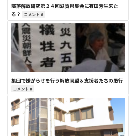
部落解放研究第２４回滋賀県集会に有田芳生来た
る？
6
集団で嫌がらせを行う解放同盟＆支援者たちの愚行
8