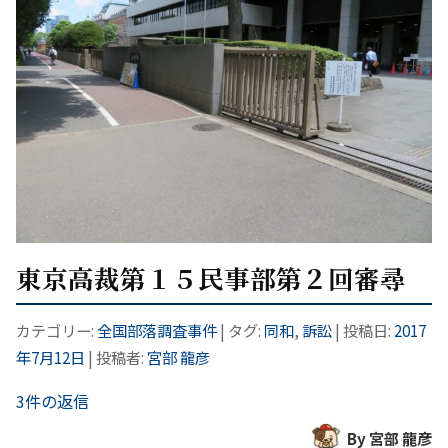
東京高裁第１５民事部第２回審尋
カテゴリー:
全国部落調査事件
| タグ:
同和
,
訴訟
| 投稿日:
2017
年7月12日
|
投稿者:
宮部 龍彦
3件の返信
By 宮部 龍彦