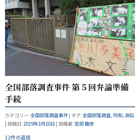
全国部落調査事件 第５回弁論準備
手続
カテゴリー:
全国部落調査事件
| タグ:
全国部落調査
,
同和
,
訴訟
| 投稿日:
2019年3月20日
|
投稿者:
宮部 龍彦
12件の返信