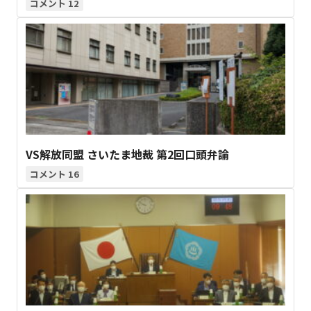
12
VS解放同盟 さいたま地裁 第2回口頭弁論
16