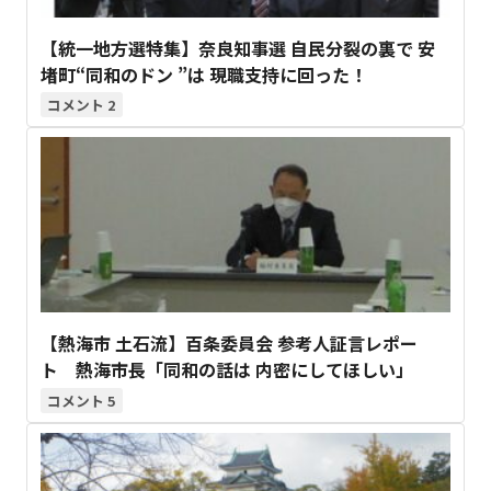
【統一地方選特集】奈良知事選 自民分裂の裏で 安
堵町“同和のドン ”は 現職支持に回った！
2
【熱海市 土石流】百条委員会 参考人証言レポー
ト 熱海市長「同和の話は 内密にしてほしい」
5