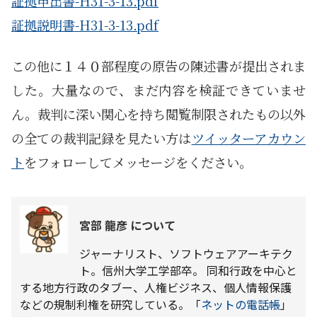
証拠申出書-H31-3-13.pdf
証拠説明書-H31-3-13.pdf
この他に１４０部程度の原告の陳述書が提出されま
した。大量なので、まだ内容を検証できていませ
ん。裁判に深い関心を持ち閲覧制限されたもの以外
の全ての裁判記録を見たい方は
ツイッターアカウン
ト
をフォローしてメッセージをください。
宮部 龍彦 について
ジャーナリスト、ソフトウェアアーキテク
ト。信州大学工学部卒。 同和行政を中心と
する地方行政のタブー、人権ビジネス、個人情報保護
などの規制利権を研究している。「
ネットの電話帳
」