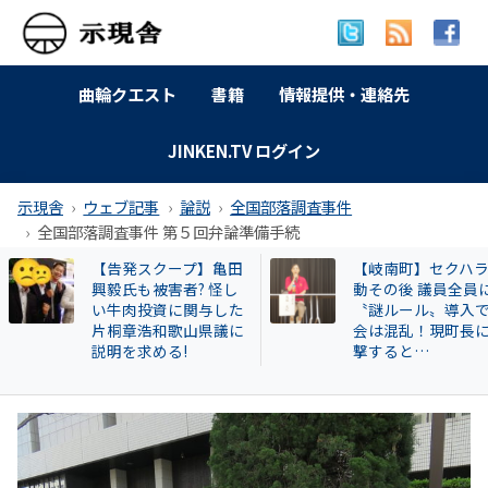
曲輪クエスト
書籍
情報提供・連絡先
JINKEN.TV ログイン
示現舎
ウェブ記事
論説
全国部落調査事件
全国部落調査事件 第５回弁論準備手続
【告発スクープ】亀田
【岐南町】セクハ
興毅氏も被害者? 怪し
動その後 議員全員
い牛肉投資に関与した
〝謎ルール〟導入
片桐章浩和歌山県議に
会は混乱！現町長
説明を求める!
撃すると…