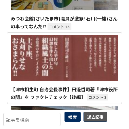
みつわ会館(さいたま市)職員が激怒! 石川(一雄)さん
の車ってなんだ!?
25
【津市相生町 自治会長事件】田邊哲司著『津市役所
の闇』を ファクトチェック【後編】
3
検索
過去記事