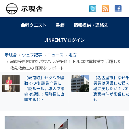
曲輪クエスト
書籍
情報提供・連絡先
JINKEN.TV ログイン
示現舎
ウェブ記事
ニュース
地方
津市役所内部で パワハラが多発！ トルコ地震救援で 活躍した
救急救命士の 怪死を レポート
【名古屋市】なぜ千種
【和歌山自民】世
署員は保護した猫を現
成氏が復党で 保守
場に戻したか？ 2013年
の和歌山市長選に
遺棄事件が影響したと
響 ！世耕派・尾崎
も
県議が有力候補へ