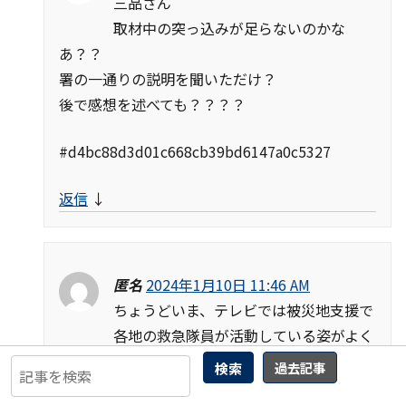
三品さん
取材中の突っ込みが足らないのかな
あ？？
署の一通りの説明を聞いただけ？
後で感想を述べても？？？？
#d4bc88d3d01c668cb39bd6147a0c5327
返信
↓
匿名
2024年1月10日 11:46 AM
ちょうどいま、テレビでは被災地支援で
各地の救急隊員が活動している姿がよく
見られます。
検索
過去記事
生命の大切さを感ぜずにはいられない状況に思