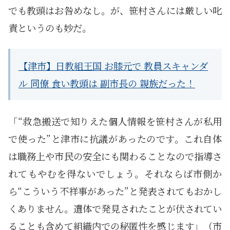
でも教頭はお咎めなし。が、笹村さんには厳しい叱
責というのも妙だ。
【津市】日教組王国 お膝元で 教員スキャンダ
ル 同僚 食い教頭は 副市長の 親族だった！
「“救急搬送で知りえた個人情報を笹村さんが私用
で使った”と津市に抗議があったのです。これ自体
は職務上や市民の安全にも関わることなので指導さ
れてもやむを得ないでしょう。それならば市側か
ら“こういう不祥事があった”と発表されてもおかし
くありません。遺体で発見されたことが伏されてい
ることも含めて組織内での秘匿性を感じます」（市