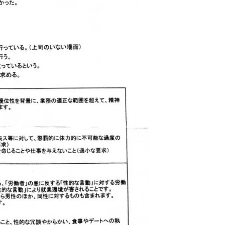
1月
1月
1月
1月
1月
1月
1月
1月
1月
1月
1月
1月
1月
1月
1月
1月
2月
2月
2月
2月
2月
2月
2月
2月
2月
2月
2月
2月
2月
2月
2月
2月
13
12
13
11
11
12
11
10
11
9
0
0
0
0
0
1
13
12
14
12
14
13
12
12
11
13
0
2
3
0
0
1
Posts
Posts
Posts
Posts
Posts
Posts
Posts
Posts
Posts
Posts
Posts
Posts
Posts
Posts
Posts
Post
Posts
Posts
Posts
Posts
Posts
Posts
Posts
Posts
Posts
Posts
Posts
Posts
Posts
Posts
Posts
Post
5月
5月
5月
5月
5月
5月
5月
5月
5月
5月
5月
5月
5月
5月
5月
5月
6月
6月
6月
6月
6月
6月
6月
6月
6月
6月
6月
6月
6月
6月
6月
6月
12
14
11
12
14
12
11
11
11
7
0
0
2
2
0
0
13
13
14
14
15
12
13
13
12
9
0
0
2
0
0
1
Posts
Posts
Posts
Posts
Posts
Posts
Posts
Posts
Posts
Posts
Posts
Posts
Posts
Posts
Posts
Posts
Posts
Posts
Posts
Posts
Posts
Posts
Posts
Posts
Posts
Posts
Posts
Posts
Posts
Posts
Posts
Post
9月
9月
9月
9月
9月
9月
9月
9月
9月
9月
9月
9月
9月
9月
9月
9月
10月
10月
10月
10月
10月
10月
10月
10月
10月
10月
10月
10月
10月
10月
10月
10月
15
13
16
16
14
13
12
12
13
12
0
0
4
2
1
1
15
19
16
13
17
12
13
14
13
11
0
0
7
2
0
1
Posts
Posts
Posts
Posts
Posts
Posts
Posts
Posts
Posts
Posts
Posts
Posts
Posts
Posts
Post
Post
Posts
Posts
Posts
Posts
Posts
Posts
Posts
Posts
Posts
Posts
Posts
Posts
Posts
Posts
Posts
Post