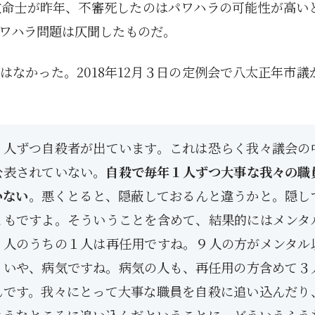
救命士が昨年、不審死したのはパワハラの可能性が高い
ワハラ問題は仄聞したものだ。
なかった。2018年12月３日の定例会で八太正年市議
１人ずつ自殺者が出ています。これは恐らく我々議会の
公表されていない。
自殺で毎年１人ずつ大事な我々の職
いない
。悪くとると、隠蔽しておるんと違うかと。隠し
ともですよ。そういうことを含めて、結果的にはメンタ
９人のうちの１人は再任用ですね。９人の方がメンタル
、いや、病気ですね。病気の人も、再任用の方含めて３
んです。我々にとって大事な職員を自殺に追い込んだり