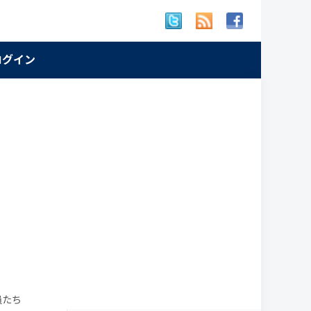
 ログイン
員たち