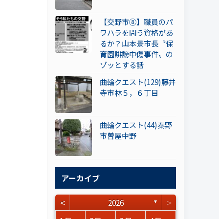
【交野市⑧】職員のパ
ワハラを問う資格があ
るか？山本景市長〝保
育園誹謗中傷事件〟の
ゾッとする話
曲輪クエスト(129)藤井
寺市林５，６丁目
曲輪クエスト(44)秦野
市曽屋中野
アーカイブ
<
>
2026
▼