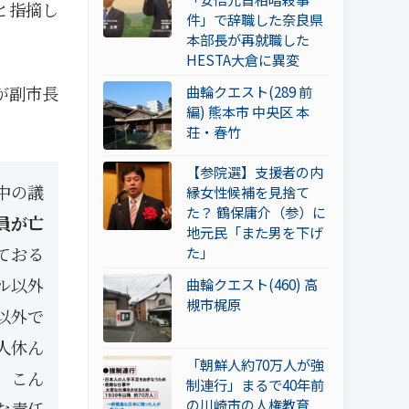
と指摘し
件」で辞職した奈良県
本部長が再就職した
HESTA大倉に異変
が副市長
曲輪クエスト(289 前
編) 熊本市 中央区 本
荘・春竹
【参院選】支援者の内
中の議
縁女性候補を見捨て
た？ 鶴保庸介（参）に
員が亡
地元民「また男を下げ
ておる
た」
ル以外
曲輪クエスト(460) 高
槻市梶原
以外で
人休ん
「朝鮮人約70万人が強
、こん
制連行」まるで40年前
の川崎市の人権教育