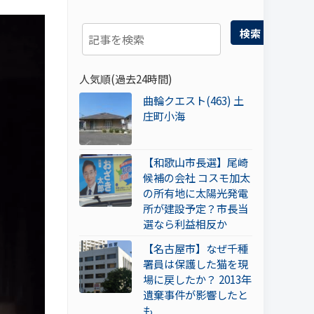
検索
人気順(過去24時間)
曲輪クエスト(463) 土
庄町小海
【和歌山市長選】尾崎
候補の会社 コスモ加太
の所有地に太陽光発電
所が建設予定？市長当
選なら利益相反か
【名古屋市】なぜ千種
署員は保護した猫を現
場に戻したか？ 2013年
遺棄事件が影響したと
も