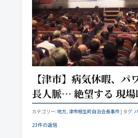
【津市】病気休暇、パワ
長人脈… 絶望する 現
カテゴリー:
地方
,
津市相生町自治会長事件
| タグ:
23件の返信