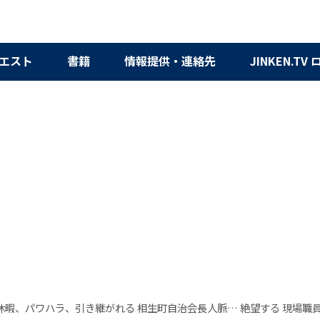
エスト
書籍
情報提供・連絡先
JINKEN.TV
休暇、パワハラ、引き継がれる 相生町自治会長人脈… 絶望する 現場職