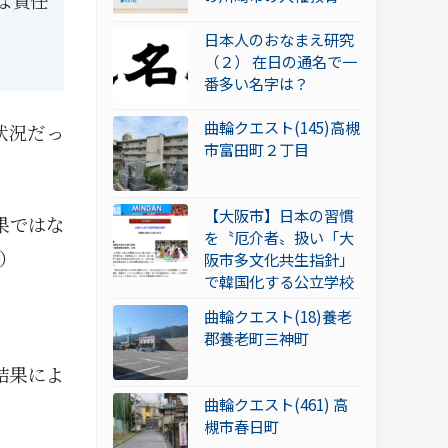
な責任
日本人のおなまえ研究
（２） 在日の通名で一
番多い名字は？
曲輪クエスト(145)高槻
状況だっ
市富田町２丁目
【大阪市】日本の習慣
果ではな
を〝厄介者〟扱い「大
）
阪市多文化共生指針」
で韓国化する公立学校
曲輪クエスト(18)養老
郡養老町三神町
結果によ
曲輪クエスト(461) 高
槻市春日町