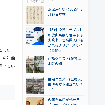
訴訟進行状況 2025年9
月27日現在
【和牛投資トラブル】
和歌山県議を信奉する
実業家・岩橋徹氏に囁
かれるクリアースカイ
にした。
との関係
。数年前
曲輪クエスト(462) 島
本町広瀬
続いてい
曲輪クエスト(110)大津
市伊香立下龍華 “大谷
村”
広澤克実氏が新社長？
「安倍元首相暗殺事