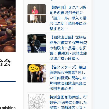
【岐南町】セクハラ騒
動その後 議員全員に
〝謎ルール〟導入で議
会は混乱！現町長に直
撃すると…
【和歌山自民】世耕弘
成氏が復党で 保守分裂
の和歌山市長選にも影
響 ！世耕派・尾崎太郎
県議が有力候補へ
治会
【告発スクープ】亀田
興毅氏も被害者? 怪し
い牛肉投資に関与した
片桐章浩和歌山県議に
説明を求める!
特別企画 解放同盟、行
政等が 過去に公開した
 mishina
部落・同和地区リスト