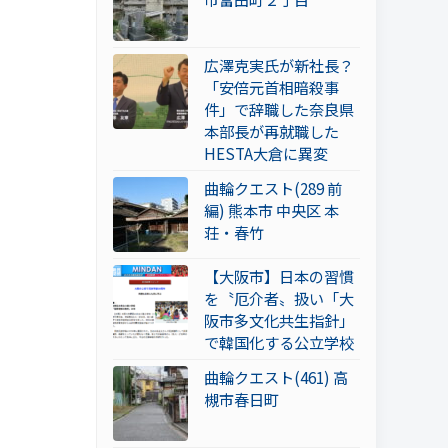
広澤克実氏が新社長？
「安倍元首相暗殺事
件」で辞職した奈良県
本部長が再就職した
HESTA大倉に異変
曲輪クエスト(289 前
編) 熊本市 中央区 本
荘・春竹
【大阪市】日本の習慣
を〝厄介者〟扱い「大
阪市多文化共生指針」
で韓国化する公立学校
曲輪クエスト(461) 高
槻市春日町