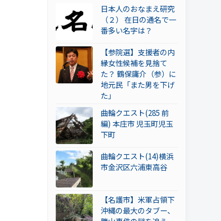
日本人のおなまえ研究
（２） 在日の通名で一
番多い名字は？
【参院選】支援者の内
縁女性候補を見捨て
た？ 鶴保庸介（参）に
地元民「また男を下げ
た」
曲輪クエスト(285 前
編) 本庄市 児玉町児玉
下町
曲輪クエスト(14)横浜
市金沢区六浦東高谷
【名護市】米軍占領下
沖縄の最大のタブー、