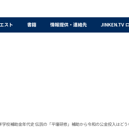
エスト
書籍
情報提供・連絡先
JINKEN.TV
鮮学校補助金年代史 伝説の「平壌研修」補助から令和の公金投入はどう