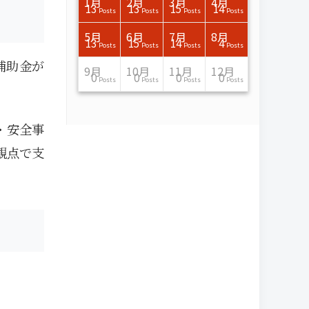
3月
3月
3月
3月
3月
3月
3月
3月
3月
3月
3月
3月
3月
3月
3月
3月
4月
4月
4月
4月
4月
4月
4月
4月
4月
4月
4月
4月
4月
4月
4月
4月
1月
2月
3月
4月
15
17
17
14
14
15
14
12
14
15
0
0
3
0
0
1
16
15
14
16
13
13
12
12
13
13
0
0
3
2
0
0
13
13
15
14
Posts
Posts
Posts
Posts
Posts
Posts
Posts
Posts
Posts
Posts
Posts
Posts
Posts
Posts
Posts
Post
Posts
Posts
Posts
Posts
Posts
Posts
Posts
Posts
Posts
Posts
Posts
Posts
Posts
Posts
Posts
Posts
Posts
Posts
Posts
Posts
7月
7月
7月
7月
7月
7月
7月
7月
7月
7月
7月
7月
7月
7月
7月
7月
8月
8月
8月
8月
8月
8月
8月
8月
8月
8月
8月
8月
8月
8月
8月
8月
5月
6月
7月
8月
15
16
13
16
15
12
15
13
13
13
0
0
0
2
0
0
13
14
10
11
12
10
11
14
7
9
0
0
0
0
4
0
13
15
14
4
Posts
Posts
Posts
Posts
Posts
Posts
Posts
Posts
Posts
Posts
Posts
Posts
Posts
Posts
Posts
Posts
Posts
Posts
Posts
Posts
Posts
Posts
Posts
Posts
Posts
Posts
Posts
Posts
Posts
Posts
Posts
Posts
Posts
Posts
Posts
Posts
補助金が
11月
11月
11月
11月
11月
11月
11月
11月
11月
11月
11月
11月
11月
11月
11月
11月
12月
12月
12月
12月
12月
12月
12月
12月
12月
12月
12月
12月
12月
12月
12月
12月
9月
10月
11月
12月
13
16
13
13
13
13
14
13
13
13
4
0
2
6
0
1
12
17
14
11
12
12
13
12
10
9
9
0
0
0
1
1
0
0
0
0
Posts
Posts
Posts
Posts
Posts
Posts
Posts
Posts
Posts
Posts
Posts
Posts
Posts
Posts
Posts
Post
Posts
Posts
Posts
Posts
Posts
Posts
Posts
Posts
Posts
Posts
Posts
Posts
Posts
Posts
Post
Post
Posts
Posts
Posts
Posts
・安全事
観点で支