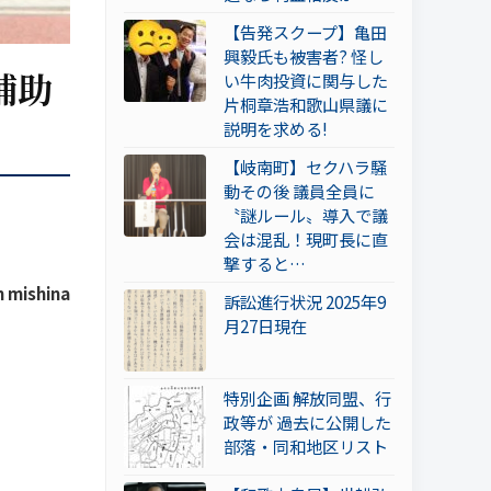
【告発スクープ】亀田
興毅氏も被害者? 怪し
補助
い牛肉投資に関与した
片桐章浩和歌山県議に
説明を求める!
【岐南町】セクハラ騒
動その後 議員全員に
〝謎ルール〟導入で議
会は混乱！現町長に直
撃すると…
 mishina
訴訟進行状況 2025年9
月27日現在
特別企画 解放同盟、行
政等が 過去に公開した
部落・同和地区リスト