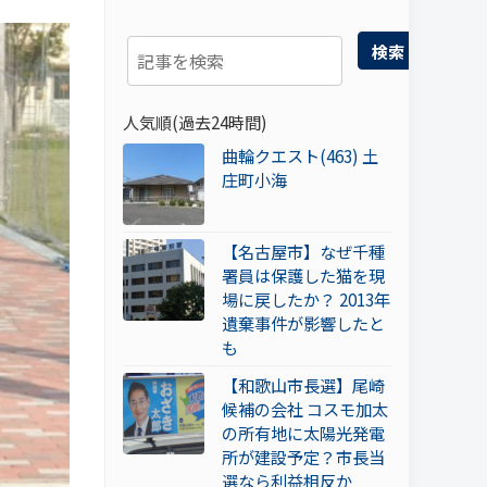
検索
人気順(過去24時間)
曲輪クエスト(463) 土
庄町小海
【名古屋市】なぜ千種
署員は保護した猫を現
場に戻したか？ 2013年
遺棄事件が影響したと
も
【和歌山市長選】尾崎
候補の会社 コスモ加太
の所有地に太陽光発電
所が建設予定？市長当
選なら利益相反か