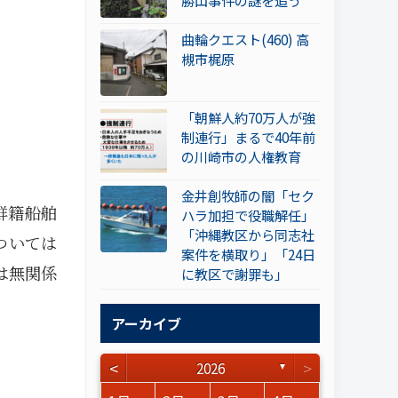
勝山事件の謎を追う
曲輪クエスト(460) 高
槻市梶原
「朝鮮人約70万人が強
制連行」まるで40年前
の川崎市の人権教育
金井創牧師の闇「セク
鮮籍船舶
ハラ加担で役職解任」
「沖縄教区から同志社
ついては
案件を横取り」「24日
は無関係
に教区で謝罪も」
アーカイブ
<
>
2026
▼