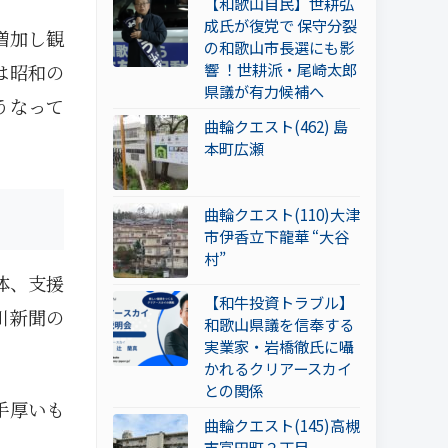
【和歌山自民】世耕弘
成氏が復党で 保守分裂
増加し観
の和歌山市長選にも影
響 ！世耕派・尾崎太郎
は昭和の
県議が有力候補へ
うなって
曲輪クエスト(462) 島
本町広瀬
曲輪クエスト(110)大津
市伊香立下龍華 “大谷
村”
体、支援
【和牛投資トラブル】
川新聞の
和歌山県議を信奉する
実業家・岩橋徹氏に囁
かれるクリアースカイ
との関係
手厚いも
曲輪クエスト(145)高槻
市富田町２丁目