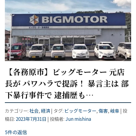
【各務原市】ビッグモーター 元店
長が パワハラで提訴！ 暴言主は 部
下暴行事件で 逮捕歴も…
カテゴリー:
社会
,
経済
| タグ:
ビッグモーター
,
傷害
,
岐阜
| 投
稿日:
2023年7月31日
|
投稿者:
Jun mishina
5件の返信