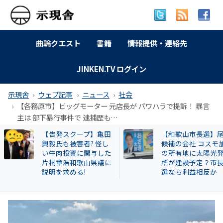
曲輪クエスト
書籍
情報提供・連絡先
JINKEN.TV ログイン
示現舎
ウェブ記事
ニュース
社会
【各務原市】ビッグモーター 元店長が パワハラで提訴！ 暴言
主は 部下暴行事件で 逮捕歴も…
【和歌山市長選】尾崎
【岐南町】セクハ
候補の会社 コスモ加太
動その後 議員全員
の所有地に太陽光発電
〝謎ルール〟導入
所が建設予定？市長当
会は混乱！現町長
選なら利益相反か
撃すると…