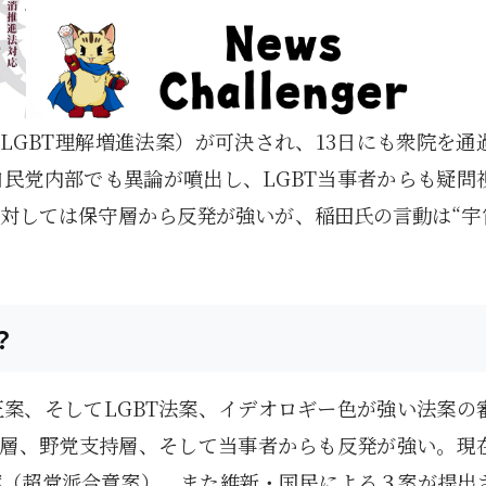
LGBT理解増進法案）が可決され、13日にも衆院を通
民党内部でも異論が噴出し、LGBT当事者からも疑問
対しては保守層から反発が強いが、稲田氏の言動は“宇宙
？
案、そしてLGBT法案、イデオロギー色が強い法案の
守層、野党支持層、そして当事者からも反発が強い。現
案（超党派合意案）、また維新・国民による３案が提出