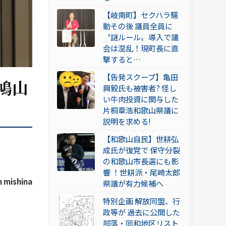
【岐南町】セクハラ騒
動その後 議員全員に
〝謎ルール〟導入で議
会は混乱！現町長に直
撃すると…
【告発スクープ】亀田
鳩山
興毅氏も被害者? 怪し
い牛肉投資に関与した
片桐章浩和歌山県議に
説明を求める!
【和歌山自民】世耕弘
成氏が復党で 保守分裂
の和歌山市長選にも影
響 ！世耕派・尾崎太郎
 mishina
県議が有力候補へ
特別企画 解放同盟、行
政等が 過去に公開した
部落・同和地区リスト