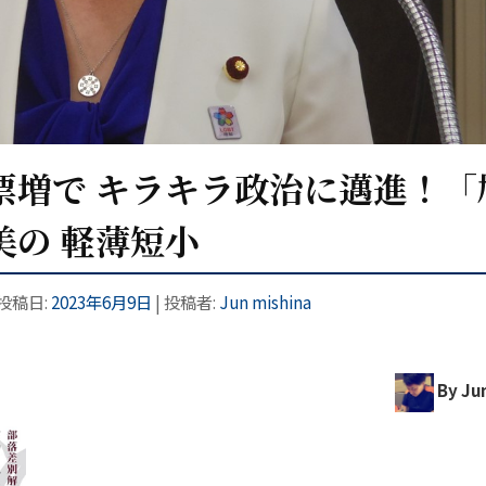
万票増で キラキラ政治に邁進！「
美の 軽薄短小
 投稿日:
2023年6月9日
|
投稿者:
Jun mishina
By Jun