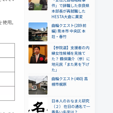
件」で辞職した奈良県
本部長が再就職した
HESTA大倉に異変
を使用。
曲輪クエスト(289 前
編) 熊本市 中央区 本
荘・春竹
【参院選】支援者の内
縁女性候補を見捨て
た？ 鶴保庸介（参）に
地元民「また男を下げ
た」
曲輪クエスト(460) 高
槻市梶原
日本人のおなまえ研究
（２） 在日の通名で一
番多い名字は？