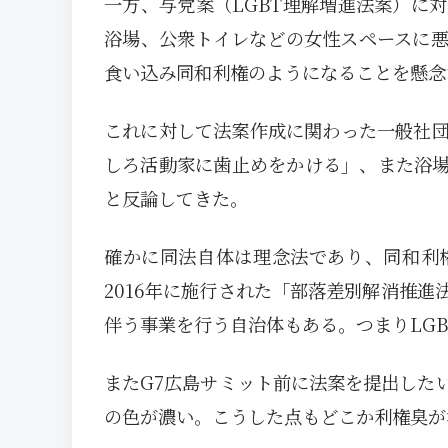
一方、与党案（LGBT理解増進法案）に
浴場、公衆トイレなどの女性スペースに
食い込み同和利権のようになることを懸念
これに対して法案作成に関わった一般社団
しろ活動家に歯止めをかける」、また浴
と反論してきた。
確かに同法自体は理念法であり、同和利
2016年に施行された「部落差別解消推
伴う事業を行う自治体もある。つまりLG
またG7広島サミット前に法案を提出した
の色が濃い。こうした点もどこか利権臭が