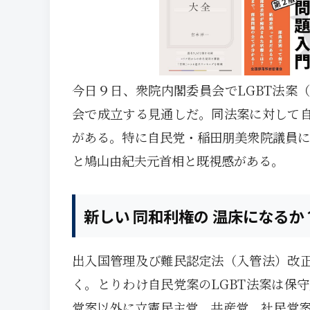
今日９日、衆院内閣委員会でLGBT法案（
会で成立する見通しだ。同法案に対して自
がある。特に自民党・稲田朋美衆院議員に
と鳩山由紀夫元首相と既視感がある。
新しい 同和利権の 温床になるか
出入国管理及び難民認定法（入管法）改正
く。とりわけ自民党案のLGBT法案は保
党案以外に立憲民主党、共産党、社民党