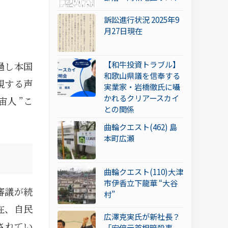
訴訟進行状況 2025年9
月27日現在
【和牛投資トラブル】
過し本国
和歌山県議を信奉する
視する声
実業家・岩橋徹氏に囁
かれるクリアースカイ
人 ”こ
との関係
曲輪クエスト(462) 島
本町広瀬
曲輪クエスト(110)大津
市伊香立下龍華 “大谷
審議が続
村”
在、自民
広澤克実氏が新社長？
されてい
「安倍元首相暗殺事