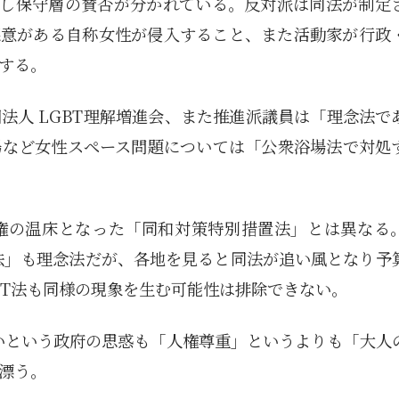
対し保守層の賛否が分かれている。反対派は同法が制定
悪意がある自称女性が侵入すること、また活動家が行政
する。
法人 LGBT理解増進会、また推進派議員は「理念法で
場など女性スペース問題については「公衆浴場法で対処
権の温床となった「同和対策特別措置法」とは異なる
進法」も理念法だが、各地を見ると同法が追い風となり予
BT法も同様の現象を生む可能性は排除できない。
いという政府の思惑も「人権尊重」というよりも「大人
漂う。