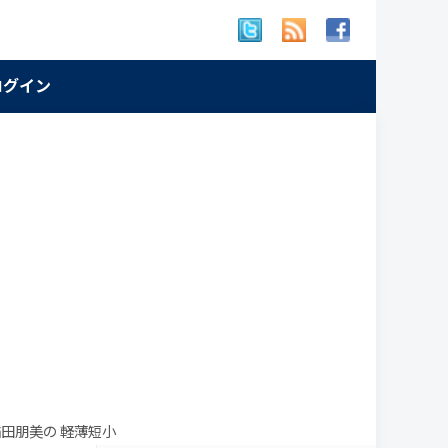
 ログイン
稲田朋美の 軽薄短小