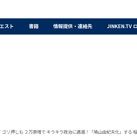
エスト
書籍
情報提供・連絡先
JINKEN.TV
BT ゴリ押しも ２万票増で キラキラ政治に邁進！「鳩山由紀夫化」する 