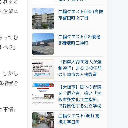
されると
・企業に
曲輪クエスト(145)高槻
市富田町２丁目
曲輪クエスト(18)養老
あってむ
郡養老町三神町
すべき」
「朝鮮人約70万人が強
制連行」まるで40年前
。しかし
の川崎市の人権教育
算措置を
【大阪市】日本の習慣
を〝厄介者〟扱い「大
阪市多文化共生指針」
で韓国化する公立学校
の事情」
曲輪クエスト(461) 高
槻市春日町