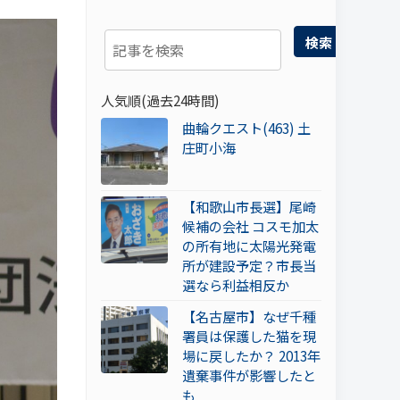
検索
人気順(過去24時間)
曲輪クエスト(463) 土
庄町小海
【和歌山市長選】尾崎
候補の会社 コスモ加太
の所有地に太陽光発電
所が建設予定？市長当
選なら利益相反か
【名古屋市】なぜ千種
署員は保護した猫を現
場に戻したか？ 2013年
遺棄事件が影響したと
も