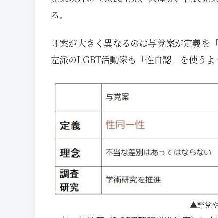
る。
３案が大きく異なるのは与党案が定義を
左派のLGBT活動家も「性自認」を使う
野党