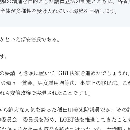
理解の増進を目的とした議員立法の制定とともに、各省
5月
5月
5月
5月
5月
5月
5月
5月
5月
5月
5月
5月
5月
5月
5月
5月
6月
6月
6月
6月
6月
6月
6月
6月
6月
6月
6月
6月
6月
6月
6月
6月
12
14
11
12
14
12
11
11
11
7
0
0
2
2
0
0
13
13
14
14
15
12
13
13
12
9
0
0
2
0
0
1
全体が多様性を受け入れていく環境を目指します。
Posts
Posts
Posts
Posts
Posts
Posts
Posts
Posts
Posts
Posts
Posts
Posts
Posts
Posts
Posts
Posts
Posts
Posts
Posts
Posts
Posts
Posts
Posts
Posts
Posts
Posts
Posts
Posts
Posts
Posts
Posts
Post
9月
9月
9月
9月
9月
9月
9月
9月
9月
9月
9月
9月
9月
9月
9月
9月
10月
10月
10月
10月
10月
10月
10月
10月
10月
10月
10月
10月
10月
10月
10月
10月
15
13
16
16
14
13
12
12
13
12
0
0
4
2
1
1
15
19
16
13
17
12
13
14
13
11
0
0
7
2
0
1
Posts
Posts
Posts
Posts
Posts
Posts
Posts
Posts
Posts
Posts
Posts
Posts
Posts
Posts
Post
Post
Posts
Posts
Posts
Posts
Posts
Posts
Posts
Posts
Posts
Posts
Posts
Posts
Posts
Posts
Posts
Post
かといえば安倍氏である。
す。
の要請”も念頭に置いてLGBT法案を進めたでしょうね
一労働同一賃金、男女雇用均等法、事実上の移民法、こ
れも安倍政権で実現されたことですよ」
から絶大な人気を誇った稲田朋美衆院議員だが、その
委員会」委員長を務め、LGBT法を推進してきたこと
ん”なキャラクターも反発を強めてはいないか。女性版・