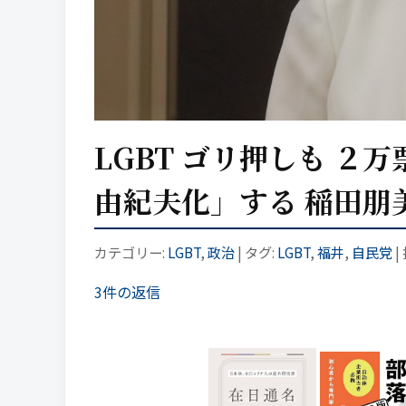
LGBT ゴリ押しも ２
由紀夫化」する 稲田朋
カテゴリー:
LGBT
,
政治
| タグ:
LGBT
,
福井
,
自民党
|
3件の返信