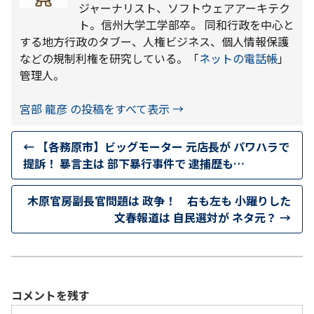
ジャーナリスト、ソフトウェアアーキテク
ト。信州大学工学部卒。 同和行政を中心と
する地方行政のタブー、人権ビジネス、個人情報保護
などの規制利権を研究している。「
ネットの電話帳
」
管理人。
宮部 龍彦 の投稿をすべて表示
→
←
【各務原市】ビッグモーター 元店長が パワハラで
提訴！ 暴言主は 部下暴行事件で 逮捕歴も…
木原官房副長官問題は 政争！ 右も左も 小躍りした
文春報道は 自民選対が ネタ元？
→
コメントを残す