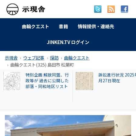
曲輪クエスト
書籍
情報提供・連絡先
JINKEN.TV ログイン
示現舎
ウェブ記事
探訪
曲輪クエスト
曲輪クエスト(325) 島田市 松葉町
訴訟進行状況 2025年9
【和牛投資トラブ
月27日現在
和歌山県議を信奉
実業家・岩橋徹氏
かれるクリアース
との関係