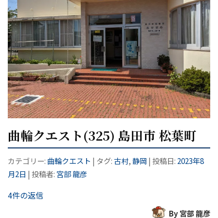
曲輪クエスト(325) 島田市 松葉町
カテゴリー:
曲輪クエスト
| タグ:
古村
,
静岡
| 投稿日:
2023年8
月2日
|
投稿者:
宮部 龍彦
4件の返信
By 宮部 龍彦