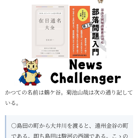
かつての名前は鶴ケ谷。菊池山哉は次の通り記して
いる。
○島田の町から大井川を渡ると、遠州金谷の町
である。即ち島田は駿河の西端である。こゝの