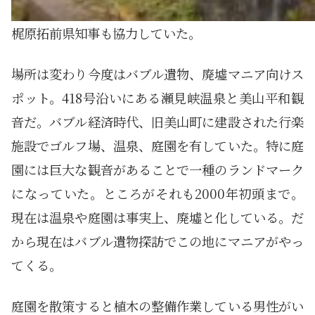
梶原拓前県知事も協力していた。
場所は変わり今度はバブル遺物、廃墟マニア向けス
ポット。418号沿いにある瀬見峡温泉と美山平和観
音だ。バブル経済時代、旧美山町に建設された行楽
施設でゴルフ場、温泉、庭園を有していた。特に庭
園には巨大な観音があることで一種のランドマーク
になっていた。ところがそれも2000年初頭まで。
現在は温泉や庭園は事実上、廃墟と化している。だ
から現在はバブル遺物探訪でこの地にマニアがやっ
てくる。
庭園を散策すると植木の整備作業している男性がい