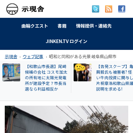
曲輪クエスト
書籍
情報提供・連絡先
JINKEN.TV ログイン
示現舎
ウェブ記事
昭和と同和がある光景 岐阜県山県市
【告発スクープ】亀田
【岐南町】セクハ
興毅氏も被害者? 怪し
動その後 議員全員
い牛肉投資に関与した
〝謎ルール〟導入
片桐章浩和歌山県議に
会は混乱！現町長
説明を求める!
撃すると…