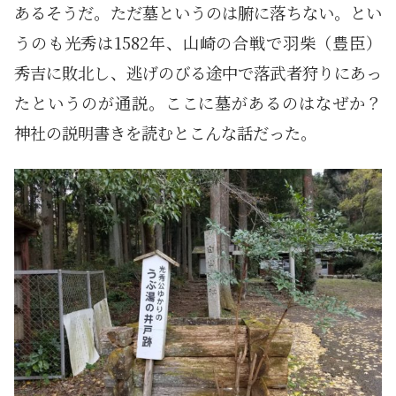
あるそうだ。ただ墓というのは腑に落ちない。とい
うのも光秀は1582年、山崎の合戦で羽柴（豊臣）
秀吉に敗北し、逃げのびる途中で落武者狩りにあっ
たというのが通説。ここに墓があるのはなぜか？
神社の説明書きを読むとこんな話だった。