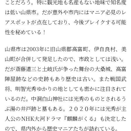
ことだろう。特に観光地も名産もない地味で知名度
は低い山県市。だが意外や市内にはマニア必見のレ
アスポットが点在しており、今後ブレイクする可能
性を秘めている！
山県市は2003年に旧山県郡高富町、伊自良村、美
山町が合併して発足したので、市政としては浅い。
だが斎藤道三と土岐氏が争った舞台の大桑城、高富
陣屋跡などの史跡もあり歴史は古い。また戦国武
将、明智光秀ゆかりの地としても密かに注目されて
いるのだ。中洞白山神社には光秀のものとされるう
ぶ湯の井戸跡と墓もある。２０２０年には光秀が主
人公のNHK大河ドラマ『麒麟がくる』も決定した
ので、県内外から歴史マニアたちが訪れている。