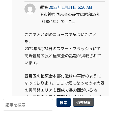
匿名
2023年1月11日 6:50 AM
関東神農同志会の設立は昭和59年
（1984年）でした。
ここでふと別のニュースで気づいたこと
を。
2022年5月24日のスマートフラッシュにて
高野豊島区長と極東会の話題が掲載されて
います。
豊島区の極東会本部付近は中華街のように
なっております。ここで気になったのは大阪
の再開発エリアも西成で暴力団がいる地
域、不動産も暴力団所有物件があったはず
検索
過去記事
です。どうやって再開発の用地取得をしたの
か不思議です。