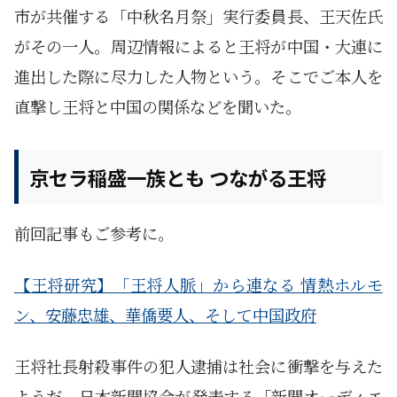
市が共催する「中秋名月祭」実行委員長、王天佐氏
がその一人。周辺情報によると王将が中国・大連に
進出した際に尽力した人物という。そこでご本人を
直撃し王将と中国の関係などを聞いた。
京セラ稲盛一族とも つながる王将
前回記事もご参考に。
【王将研究】「王将人脈」から連なる 情熱ホルモ
ン、安藤忠雄、華僑要人、そして中国政府
王将社長射殺事件の犯人逮捕は社会に衝撃を与えた
ようだ。日本新聞協会が発表する「新聞オーディエ