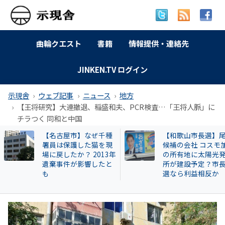
曲輪クエスト
書籍
情報提供・連絡先
JINKEN.TV ログイン
示現舎
ウェブ記事
ニュース
地方
【王将研究】大連撤退、稲盛和夫、PCR検査…「王将人脈」に
チラつく 同和と中国
【和歌山市長選】尾崎
特別企画 解放同盟
候補の会社 コスモ加太
政等が 過去に公開
の所有地に太陽光発電
部落・同和地区リ
所が建設予定？市長当
選なら利益相反か