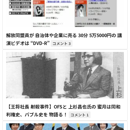
解放同盟員が 自治体や企業に売る 30分 5万5000円の 講
演ビデオは “DVD-R”
3
【王将社長 射殺事件】OFSと 上杉昌也氏の 蜜月は同和
利権史、バブル史を 物語る！
1