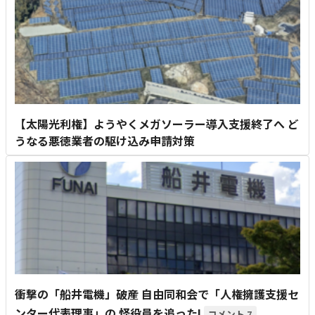
【太陽光利権】ようやくメガソーラー導入支援終了へ ど
うなる悪徳業者の駆け込み申請対策
衝撃の「船井電機」破産 自由同和会で「人権擁護支援セ
ンター代表理事」の 怪役員を追った!
7