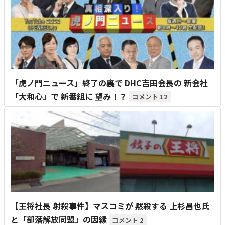
「虎ノ門ニュース」終了の裏で DHC吉田会長の 新会社
「大和心」で 新番組に 望み！？
12
【王将社長 射殺事件】マスコミが 黙殺する 上杉昌也氏
と「部落解放同盟」の因縁
2