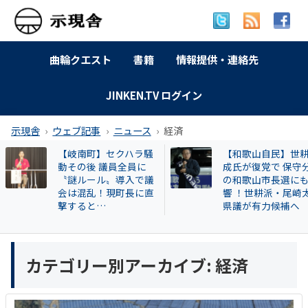
曲輪クエスト
書籍
情報提供・連絡先
JINKEN.TV ログイン
示現舎
ウェブ記事
ニュース
経済
【岐南町】セクハラ騒
【和歌山自民】世
動その後 議員全員に
成氏が復党で 保守
〝謎ルール〟導入で議
の和歌山市長選に
会は混乱！現町長に直
響 ！世耕派・尾崎
撃すると…
県議が有力候補へ
カテゴリー別アーカイブ:
経済