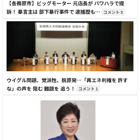
【各務原市】ビッグモーター 元店長が パワハラで提
訴！ 暴言主は 部下暴行事件で 逮捕歴も…
5
ウイグル問題、党派性、脱原発…「再エネ利権を 許す
な」の声を 阻む 難題を 追う！
1