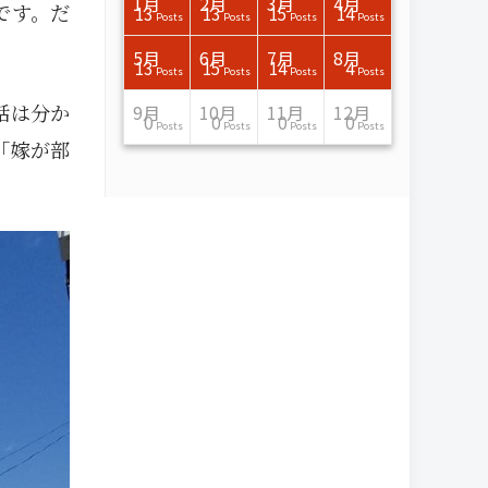
3月
3月
3月
3月
3月
3月
3月
3月
3月
3月
3月
3月
3月
3月
3月
3月
4月
4月
4月
4月
4月
4月
4月
4月
4月
4月
4月
4月
4月
4月
4月
4月
1月
2月
3月
4月
です。だ
15
17
17
14
14
15
14
12
14
15
0
0
3
0
0
1
16
15
14
16
13
13
12
12
13
13
0
0
3
2
0
0
13
13
15
14
Posts
Posts
Posts
Posts
Posts
Posts
Posts
Posts
Posts
Posts
Posts
Posts
Posts
Posts
Posts
Post
Posts
Posts
Posts
Posts
Posts
Posts
Posts
Posts
Posts
Posts
Posts
Posts
Posts
Posts
Posts
Posts
Posts
Posts
Posts
Posts
7月
7月
7月
7月
7月
7月
7月
7月
7月
7月
7月
7月
7月
7月
7月
7月
8月
8月
8月
8月
8月
8月
8月
8月
8月
8月
8月
8月
8月
8月
8月
8月
5月
6月
7月
8月
15
16
13
16
15
12
15
13
13
13
0
0
0
2
0
0
13
14
10
11
12
10
11
14
7
9
0
0
0
0
4
0
13
15
14
4
Posts
Posts
Posts
Posts
Posts
Posts
Posts
Posts
Posts
Posts
Posts
Posts
Posts
Posts
Posts
Posts
Posts
Posts
Posts
Posts
Posts
Posts
Posts
Posts
Posts
Posts
Posts
Posts
Posts
Posts
Posts
Posts
Posts
Posts
Posts
Posts
話は分か
11月
11月
11月
11月
11月
11月
11月
11月
11月
11月
11月
11月
11月
11月
11月
11月
12月
12月
12月
12月
12月
12月
12月
12月
12月
12月
12月
12月
12月
12月
12月
12月
9月
10月
11月
12月
13
16
13
13
13
13
14
13
13
13
4
0
2
6
0
1
12
17
14
11
12
12
13
12
10
9
9
0
0
0
1
1
0
0
0
0
Posts
Posts
Posts
Posts
Posts
Posts
Posts
Posts
Posts
Posts
Posts
Posts
Posts
Posts
Posts
Post
Posts
Posts
Posts
Posts
Posts
Posts
Posts
Posts
Posts
Posts
Posts
Posts
Posts
Posts
Post
Post
Posts
Posts
Posts
Posts
「嫁が部