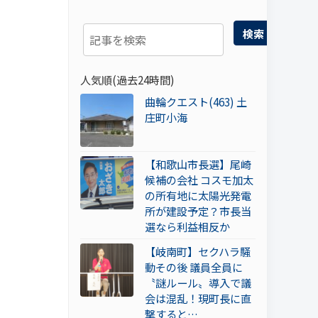
検索
人気順(過去24時間)
曲輪クエスト(463) 土
庄町小海
【和歌山市長選】尾崎
候補の会社 コスモ加太
の所有地に太陽光発電
所が建設予定？市長当
選なら利益相反か
【岐南町】セクハラ騒
動その後 議員全員に
〝謎ルール〟導入で議
会は混乱！現町長に直
撃すると…