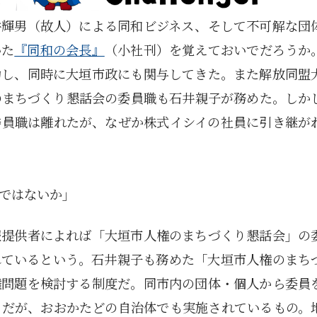
井輝男（故人）による同和ビジネス、そして不可解な団
いた
『同和の会長』
（小社刊）を覚えておいでだろうか
功し、同時に大垣市政にも関与してきた。また解放同盟
のまちづくり懇話会の委員職も石井親子が務めた。しか
委員職は離れたが、なぜか株式イシイの社員に引き継が
ではないか」
報提供者によれば「大垣市人権のまちづくり懇話会」の
れているという。石井親子も務めた「大垣市人権のまち
権問題を検討する制度だ。同市内の団体・個人から委員
々だが、おおかたどの自治体でも実施されているもの。