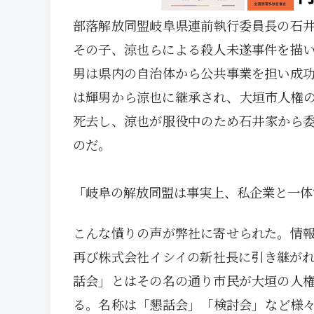
部落解放同盟岐阜県連前執行委員長の石
その子、涼也らによる殺人未遂事件を描
男は県内の自治体から公共事業を担い成
は輝男から涼也に継承され、大垣市人権
死去し、涼也が服役中のため石井家から
のだ。
「岐阜の解放同盟は事実上、私企業と一体
こんな憤りの声が弊社に寄せられた。情
再び株式会社イシイの新社長に引き継が
話会」とはその名の通り市民が大垣の人
る。名称は「懇話会」「検討会」など様