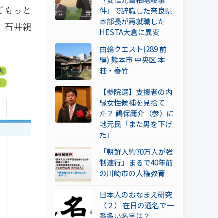
ごもっと
件」で辞職した奈良県
本部長が再就職した
。石井親
HESTA大倉に異変
曲輪クエスト(289 前
編) 熊本市 中央区 本
荘・春竹
【参院選】支援者の内
縁女性候補を見捨て
た？ 鶴保庸介（参）に
地元民「また男を下げ
た」
「朝鮮人約70万人が強
制連行」まるで40年前
の川崎市の人権教育
日本人のおなまえ研究
（２） 在日の通名で一
番多い名字は？