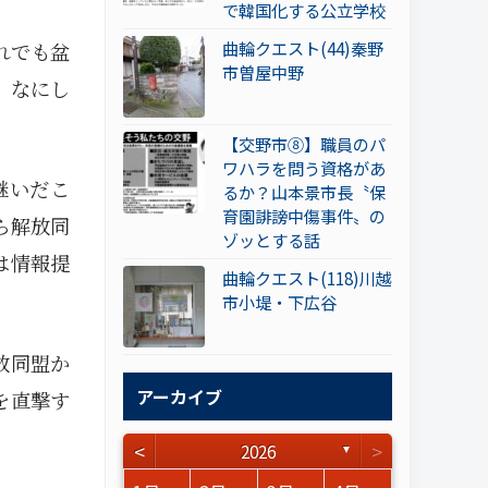
で韓国化する公立学校
曲輪クエスト(44)秦野
れでも盆
市曽屋中野
。なにし
【交野市⑧】職員のパ
ワハラを問う資格があ
継いだこ
るか？山本景市長〝保
育園誹謗中傷事件〟の
ら解放同
ゾッとする話
は情報提
曲輪クエスト(118)川越
市小堤・下広谷
放同盟か
アーカイブ
を直撃す
<
>
2026
▼