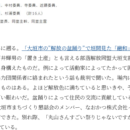
年に遡る。
「大垣市の”解放の盆踊り”で垣間見た「融和
石井輝男の「置き土産」とも言える部落解放同盟大垣支
り身構えたものだ。例によって活動家によってたかって
暴力団関係者に絡まれたという話も裁判で聞いた。場内
るものはある。よほど解放色に満ちていると思いきや、
ごい賑わいだ。盆踊りによって住民の交流に貢献してい
大垣市まちづくり懇話会のメンバー、なおかつ株式会社
ができた。別れ際、「丸山さんすごい祭りじゃないです
ている。