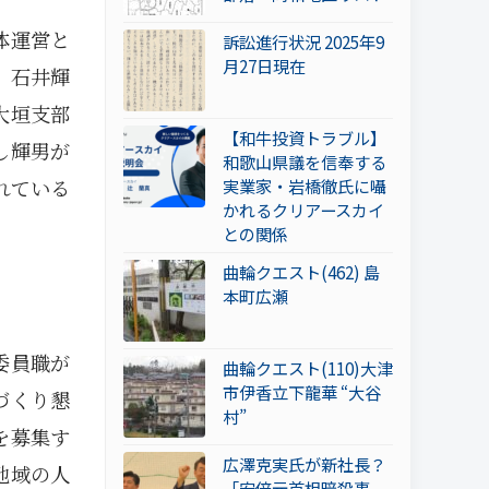
体運営と
訴訟進行状況 2025年9
月27日現在
。石井輝
大垣支部
【和牛投資トラブル】
し輝男が
和歌山県議を信奉する
れている
実業家・岩橋徹氏に囁
かれるクリアースカイ
との関係
曲輪クエスト(462) 島
本町広瀬
委員職が
曲輪クエスト(110)大津
市伊香立下龍華 “大谷
づくり懇
村”
を募集す
広澤克実氏が新社長？
地域の人
「安倍元首相暗殺事