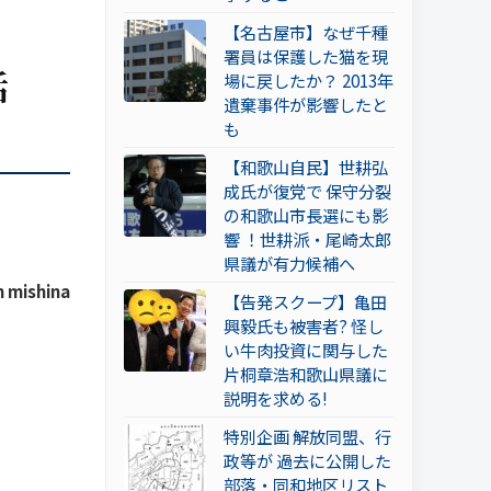
【名古屋市】なぜ千種
署員は保護した猫を現
話
場に戻したか？ 2013年
遺棄事件が影響したと
も
【和歌山自民】世耕弘
成氏が復党で 保守分裂
の和歌山市長選にも影
響 ！世耕派・尾崎太郎
県議が有力候補へ
 mishina
【告発スクープ】亀田
興毅氏も被害者? 怪し
い牛肉投資に関与した
片桐章浩和歌山県議に
説明を求める!
特別企画 解放同盟、行
政等が 過去に公開した
部落・同和地区リスト