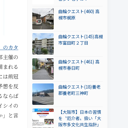
曲輪クエスト(460) 高
槻市梶原
曲輪クエスト(145)高槻
市富田町２丁目
」のカタ
部主催の
曲輪クエスト(461) 高
囲まれる
槻市春日町
には荊冠
予想を反
曲輪クエスト(18)養老
郡養老町三神町
るならば
イシイの
【大阪市】日本の習慣
か」と言
を〝厄介者〟扱い「大
阪市多文化共生指針」