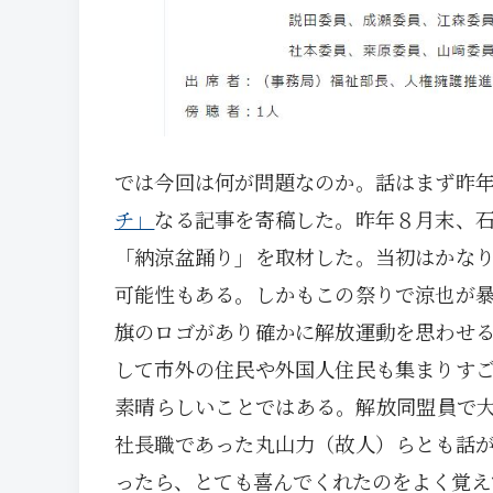
では今回は何が問題なのか。話はまず昨
チ」
なる記事を寄稿した。昨年８月末、
「納涼盆踊り」を取材した。当初はかな
可能性もある。しかもこの祭りで涼也が
旗のロゴがあり確かに解放運動を思わせ
して市外の住民や外国人住民も集まりす
素晴らしいことではある。解放同盟員で
社長職であった丸山力（故人）らとも話
ったら、とても喜んでくれたのをよく覚え