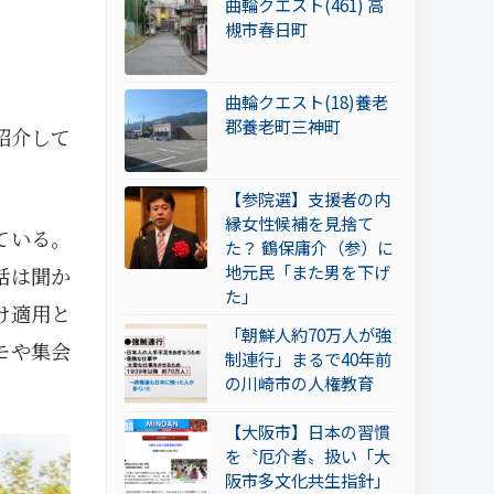
曲輪クエスト(461) 高
槻市春日町
曲輪クエスト(18)養老
郡養老町三神町
紹介して
【参院選】支援者の内
縁女性候補を見捨て
ている。
た？ 鶴保庸介（参）に
地元民「また男を下げ
話は聞か
た」
け適用と
「朝鮮人約70万人が強
モや集会
制連行」まるで40年前
の川崎市の人権教育
【大阪市】日本の習慣
を〝厄介者〟扱い「大
阪市多文化共生指針」