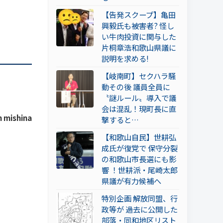
【告発スクープ】亀田
興毅氏も被害者? 怪し
い牛肉投資に関与した
片桐章浩和歌山県議に
説明を求める!
【岐南町】セクハラ騒
動その後 議員全員に
〝謎ルール〟導入で議
会は混乱！現町長に直
n mishina
撃すると…
【和歌山自民】世耕弘
成氏が復党で 保守分裂
の和歌山市長選にも影
響 ！世耕派・尾崎太郎
県議が有力候補へ
特別企画 解放同盟、行
政等が 過去に公開した
部落・同和地区リスト