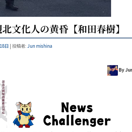
親北文化人の黄昏【和田春樹】
月18日
|
投稿者:
Jun mishina
By Ju