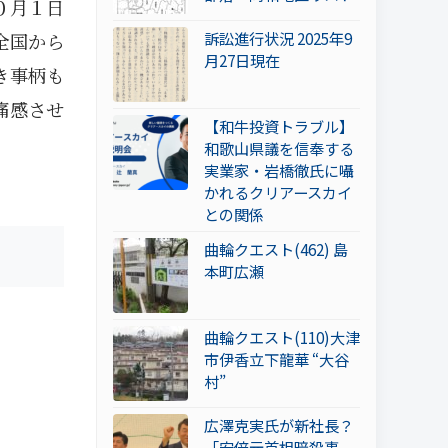
０月１日
訴訟進行状況 2025年9
全国から
月27日現在
き事柄も
痛感させ
【和牛投資トラブル】
和歌山県議を信奉する
実業家・岩橋徹氏に囁
かれるクリアースカイ
との関係
曲輪クエスト(462) 島
本町広瀬
曲輪クエスト(110)大津
市伊香立下龍華 “大谷
村”
広澤克実氏が新社長？
「安倍元首相暗殺事