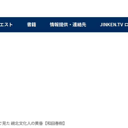
エスト
書籍
情報提供・連絡先
JINKEN.TV
で見た 親北文化人の黄昏【和田春樹】