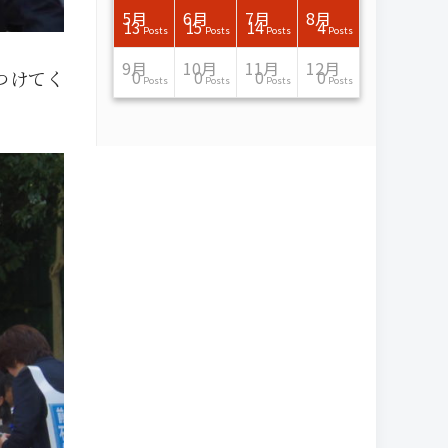
7月
7月
7月
7月
7月
7月
7月
7月
7月
7月
7月
7月
7月
7月
7月
7月
8月
8月
8月
8月
8月
8月
8月
8月
8月
8月
8月
8月
8月
8月
8月
8月
5月
6月
7月
8月
15
16
13
16
15
12
15
13
13
13
0
0
0
2
0
0
13
14
10
11
12
10
11
14
7
9
0
0
0
0
4
0
13
15
14
4
Posts
Posts
Posts
Posts
Posts
Posts
Posts
Posts
Posts
Posts
Posts
Posts
Posts
Posts
Posts
Posts
Posts
Posts
Posts
Posts
Posts
Posts
Posts
Posts
Posts
Posts
Posts
Posts
Posts
Posts
Posts
Posts
Posts
Posts
Posts
Posts
11月
11月
11月
11月
11月
11月
11月
11月
11月
11月
11月
11月
11月
11月
11月
11月
12月
12月
12月
12月
12月
12月
12月
12月
12月
12月
12月
12月
12月
12月
12月
12月
9月
10月
11月
12月
つけてく
13
16
13
13
13
13
14
13
13
13
4
0
2
6
0
1
12
17
14
11
12
12
13
12
10
9
9
0
0
0
1
1
0
0
0
0
Posts
Posts
Posts
Posts
Posts
Posts
Posts
Posts
Posts
Posts
Posts
Posts
Posts
Posts
Posts
Post
Posts
Posts
Posts
Posts
Posts
Posts
Posts
Posts
Posts
Posts
Posts
Posts
Posts
Posts
Post
Post
Posts
Posts
Posts
Posts