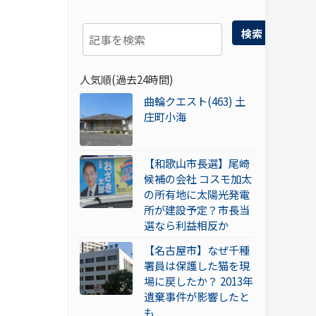
検索
人気順(過去24時間)
曲輪クエスト(463) 土
庄町小海
【和歌山市長選】尾崎
候補の会社 コスモ加太
の所有地に太陽光発電
所が建設予定？市長当
選なら利益相反か
【名古屋市】なぜ千種
署員は保護した猫を現
場に戻したか？ 2013年
遺棄事件が影響したと
も