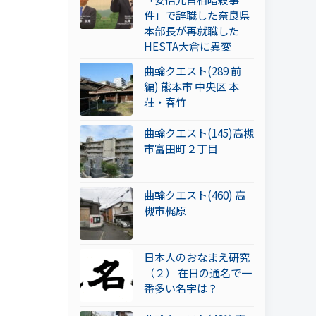
件」で辞職した奈良県
本部長が再就職した
HESTA大倉に異変
曲輪クエスト(289 前
編) 熊本市 中央区 本
荘・春竹
曲輪クエスト(145)高槻
市富田町２丁目
曲輪クエスト(460) 高
槻市梶原
日本人のおなまえ研究
（２） 在日の通名で一
番多い名字は？