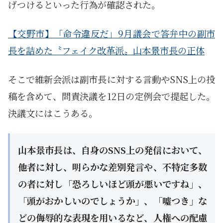
げつけるといった行為が確認された。
【交野市】「命令違反だ」9月議会で答弁中の副市
長を詰めた〝フェイク改革派〟山本景市長の正体
そこで維新会派は副市長に対する言動やSNS上の投
稿を含めて、問責決議を12日の定例会で提起した。
決議文にはこうある。
山本景市長は、自身のSNS上の発信において、
他者に対し、明らかな差別発言や、不特定多数
の者に対し「恐ろしいほど頭が悪いですね」、
「頭がおかしいのでしょうか」、「嘘つき」な
どの侮辱的な表現を用いるなど、人権への配慮