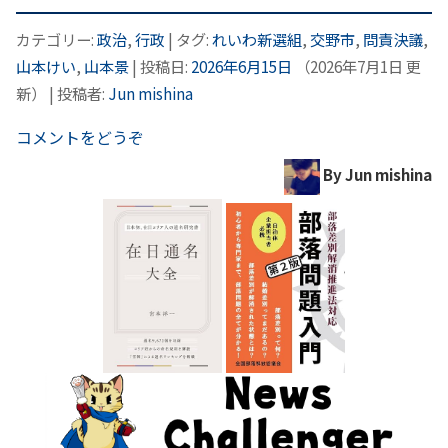
カテゴリー:
政治
,
行政
| タグ:
れいわ新選組
,
交野市
,
問責決議
,
山本けい
,
山本景
| 投稿日:
2026年6月15日
（
2026年7月1日
更
新）
|
投稿者:
Jun mishina
コメントをどうぞ
By Jun mishina