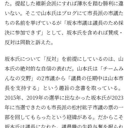
た。提起した維新会派にすれば薄氷を踏む勝利に違
いない。そこで山本氏はブログにて市長派の市議た
ちの名前を挙げているが「坂本市議は議長のため採
決に参加できず」として、坂本氏を含めれば賛成・
反対は同数と訴えた。
坂本氏について「反対」を前提にしているのは、山
本氏の絶対的な自信の表れだ。山本氏は「チームみ
んなの交野」の2市議から「議員の任期中は山本市
長を支持する」という趣旨の念書を取っている。
2015年、2019年の選挙に出なかった坂本氏が2023
年に当選できたのも市長派の松村紘子市議の票の一
部を回してもらったという経緯がある。だからこそ
坂本氏は議長になれた。議員職の生殺与奪を握られ