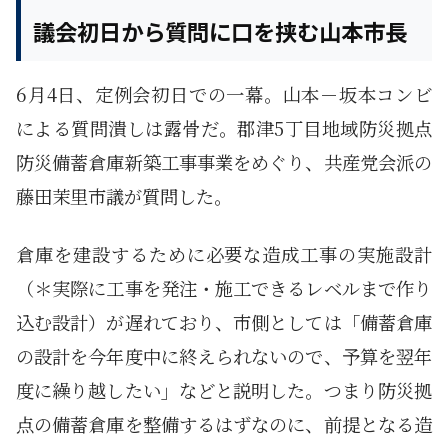
議会初日から質問に口を挟む山本市長
6月4日、定例会初日での一幕。山本－坂本コンビ
による質問潰しは露骨だ。郡津5丁目地域防災拠点
防災備蓄倉庫新築工事事業をめぐり、共産党会派の
藤田茉里市議が質問した。
倉庫を建設するために必要な造成工事の実施設計
（＊実際に工事を発注・施工できるレベルまで作り
込む設計）が遅れており、市側としては「備蓄倉庫
の設計を今年度中に終えられないので、予算を翌年
度に繰り越したい」などと説明した。つまり防災拠
点の備蓄倉庫を整備するはずなのに、前提となる造