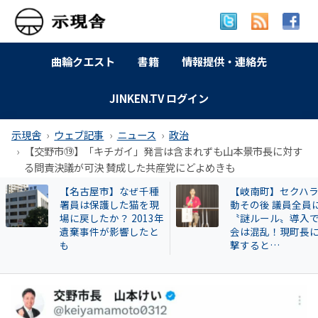
曲輪クエスト
書籍
情報提供・連絡先
JINKEN.TV ログイン
示現舎
ウェブ記事
ニュース
政治
【交野市⑲】「キチガイ」発言は含まれずも山本景市長に対す
る問責決議が可決 賛成した共産党にどよめきも
【岐南町】セクハラ騒
【告発スクープ】
動その後 議員全員に
興毅氏も被害者? 怪
〝謎ルール〟導入で議
い牛肉投資に関与
会は混乱！現町長に直
片桐章浩和歌山県
撃すると…
説明を求める!