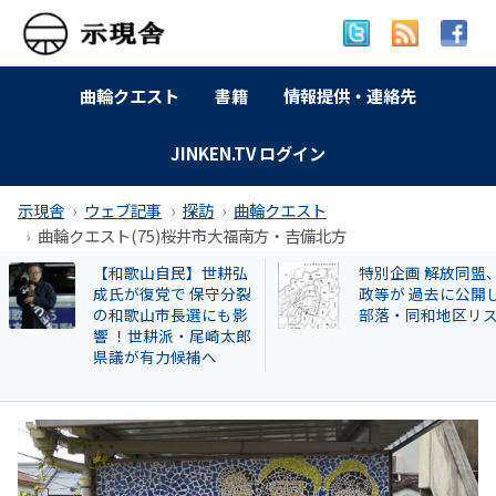
曲輪クエスト
書籍
情報提供・連絡先
JINKEN.TV ログイン
示現舎
ウェブ記事
探訪
曲輪クエスト
曲輪クエスト(75)桜井市大福南方・吉備北方
特別企画 解放同盟、行
【告発スクープ】
政等が 過去に公開した
興毅氏も被害者? 怪
部落・同和地区リスト
い牛肉投資に関与
片桐章浩和歌山県
説明を求める!