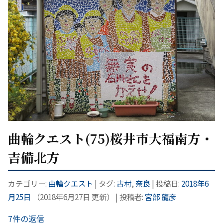
曲輪クエスト(75)桜井市大福南方・
吉備北方
カテゴリー:
曲輪クエスト
| タグ:
古村
,
奈良
| 投稿日:
2018年6
月25日
（
2018年6月27日
更新）
|
投稿者:
宮部 龍彦
7件の返信