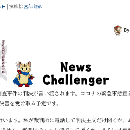
5日
|
投稿者:
宮部 龍彦
By
落調査事件の判決が言い渡されます。コロナの緊急事態宣
決書を受け取る予定です。
見を行います。私が裁判所に電話して判決主文だけ聞くか、
れません。質問はチャット欄でして頂くか、あるいは事