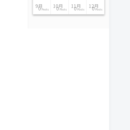
11月
11月
11月
11月
11月
11月
11月
11月
11月
11月
11月
11月
11月
11月
11月
11月
12月
12月
12月
12月
12月
12月
12月
12月
12月
12月
12月
12月
12月
12月
12月
12月
9月
10月
11月
12月
13
16
13
13
13
13
14
13
13
13
4
0
2
6
0
1
12
17
14
11
12
12
13
12
10
9
9
0
0
0
1
1
0
0
0
0
Posts
Posts
Posts
Posts
Posts
Posts
Posts
Posts
Posts
Posts
Posts
Posts
Posts
Posts
Posts
Post
Posts
Posts
Posts
Posts
Posts
Posts
Posts
Posts
Posts
Posts
Posts
Posts
Posts
Posts
Post
Post
Posts
Posts
Posts
Posts