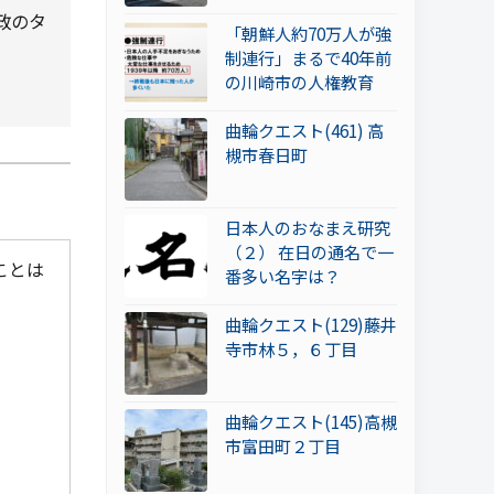
政のタ
「朝鮮人約70万人が強
。
制連行」まるで40年前
の川崎市の人権教育
曲輪クエスト(461) 高
槻市春日町
日本人のおなまえ研究
（２） 在日の通名で一
ことは
番多い名字は？
曲輪クエスト(129)藤井
寺市林５，６丁目
曲輪クエスト(145)高槻
市富田町２丁目