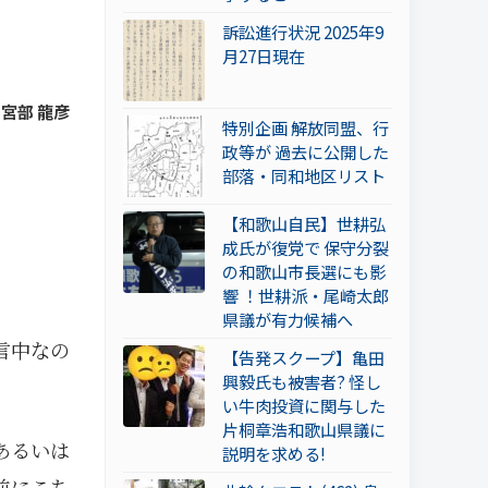
訴訟進行状況 2025年9
月27日現在
 宮部 龍彦
特別企画 解放同盟、行
政等が 過去に公開した
部落・同和地区リスト
【和歌山自民】世耕弘
成氏が復党で 保守分裂
の和歌山市長選にも影
響 ！世耕派・尾崎太郎
県議が有力候補へ
言中なの
【告発スクープ】亀田
興毅氏も被害者? 怪し
い牛肉投資に関与した
片桐章浩和歌山県議に
あるいは
説明を求める!
前にこち