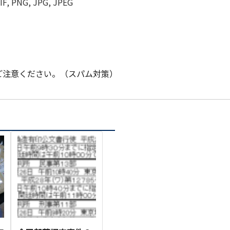
G, JPG, JPEG
ご注意ください。（スパム対策）
1月
1月
1月
1月
1月
1月
1月
1月
1月
1月
1月
1月
1月
1月
1月
1月
2月
2月
2月
2月
2月
2月
2月
2月
2月
2月
2月
2月
2月
2月
2月
2月
13
12
13
11
11
12
11
10
11
9
0
0
0
0
0
1
13
12
14
12
14
13
12
12
11
13
0
2
3
0
0
1
Posts
Posts
Posts
Posts
Posts
Posts
Posts
Posts
Posts
Posts
Posts
Posts
Posts
Posts
Posts
Post
Posts
Posts
Posts
Posts
Posts
Posts
Posts
Posts
Posts
Posts
Posts
Posts
Posts
Posts
Posts
Post
5月
5月
5月
5月
5月
5月
5月
5月
5月
5月
5月
5月
5月
5月
5月
5月
6月
6月
6月
6月
6月
6月
6月
6月
6月
6月
6月
6月
6月
6月
6月
6月
12
14
11
12
14
12
11
11
11
7
0
0
2
2
0
0
13
13
14
14
15
12
13
13
12
9
0
0
2
0
0
1
Posts
Posts
Posts
Posts
Posts
Posts
Posts
Posts
Posts
Posts
Posts
Posts
Posts
Posts
Posts
Posts
Posts
Posts
Posts
Posts
Posts
Posts
Posts
Posts
Posts
Posts
Posts
Posts
Posts
Posts
Posts
Post