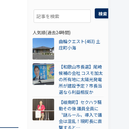
検索
人気順(過去24時間)
曲輪クエスト(463) 土
庄町小海
【和歌山市長選】尾崎
候補の会社 コスモ加太
の所有地に太陽光発電
所が建設予定？市長当
選なら利益相反か
【岐南町】セクハラ騒
動その後 議員全員に
〝謎ルール〟導入で議
会は混乱！現町長に直
撃すると…