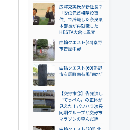
広澤克実氏が新社長？
「安倍元首相暗殺事
件」で辞職した奈良県
本部長が再就職した
HESTA大倉に異変
曲輪クエスト(44)秦野
市曽屋中野
曲輪クエスト(60)熊野
市有馬町南有馬“南地”
【交野市⑩】告発潰し
〝てっぺん〟の正体が
見えた！パワハラ次長
同期グループと交野市
マラソンの歪んだ絆
曲輪クエスト(200) 北