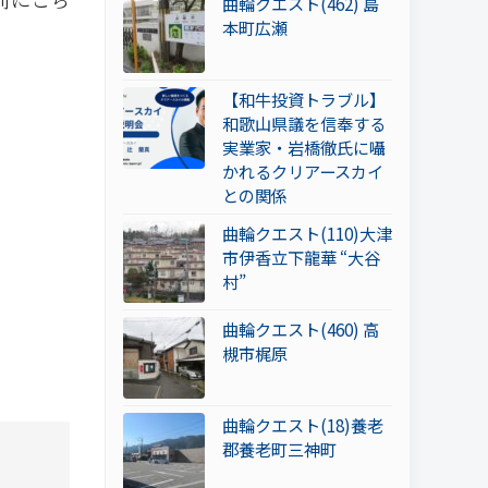
曲輪クエスト(462) 島
本町広瀬
【和牛投資トラブル】
和歌山県議を信奉する
実業家・岩橋徹氏に囁
かれるクリアースカイ
との関係
曲輪クエスト(110)大津
市伊香立下龍華 “大谷
村”
曲輪クエスト(460) 高
槻市梶原
曲輪クエスト(18)養老
郡養老町三神町