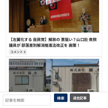
【左翼化する 自民党】解放の 票狙い？山口壯 衆院
議員が 部落差別解消推進法改正を 画策！
3
検索
過去記事
岐阜の同和取材で邂逅した連合赤軍の黒幕・川島豪