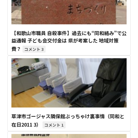
【和歌山市職員 自殺事件】過去にも“同和絡み”で公
益通報 子ども会交付金は 県が考案した 地域対策
費？
3
草津市ゴージャス隣保館ぶっちゃけ裏事情（同和と
在日2011 3）
1