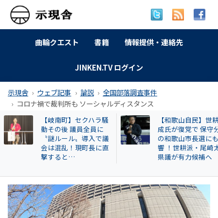
曲輪クエスト
書籍
情報提供・連絡先
JINKEN.TV ログイン
示現舎
ウェブ記事
論説
全国部落調査事件
コロナ禍で裁判所も ソーシャルディスタンス
【和歌山自民】世耕弘
特別企画 解放同盟
成氏が復党で 保守分裂
政等が 過去に公開
の和歌山市長選にも影
部落・同和地区リ
響 ！世耕派・尾崎太郎
県議が有力候補へ