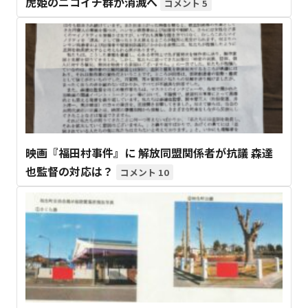
虎姫のニコイチ群が消滅へ
5
映画『福田村事件』に 解放同盟関係者が抗議 森達
也監督の対応は？
10