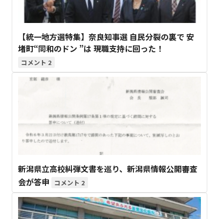
【統一地方選特集】奈良知事選 自民分裂の裏で 安
堵町“同和のドン ”は 現職支持に回った！
2
新潟県立高校糾弾文書を巡り、新潟県情報公開審査
会が答申
2